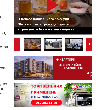
дня
З нового навчального року учні
Житомирської громади будуть
отримувати безкоштовні сніданки
цит,
етов,
сов
угих
ные
х
о