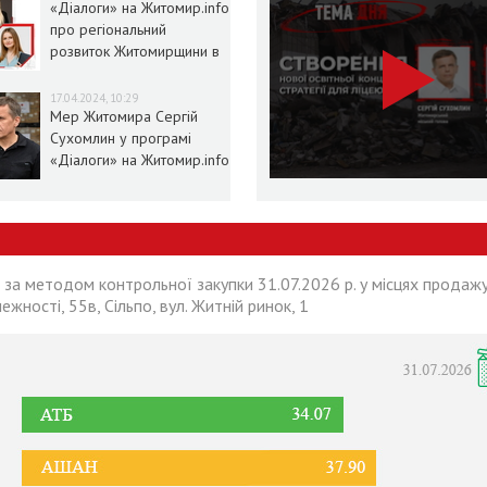
«Діалоги» на Житомир.info
про регіональний
розвиток Житомирщини в
умовах воєнного стану
17.04.2024, 10:29
Мер Житомира Сергій
Сухомлин у програмі
«Діалоги» на Житомир.info
 за методом контрольної закупки 31.07.2026 р. у місцях продажу
лежності, 55в, Сільпо, вул. Житній ринок, 1