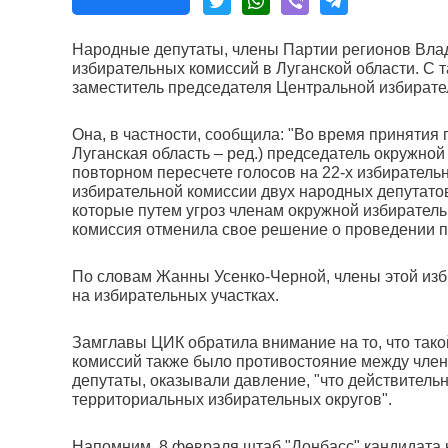
Народные депутаты, члены Партии регионов Вла
избирательных комиссий в Луганской области. С
заместитель председателя Центральной избирате
Она, в частности, сообщила: "Во время принятия 
Луганская область – ред.) председатель окружно
повторном пересчете голосов на 22-х избиратель
избирательной комиссии двух народных депутатов
которые путем угроз членам окружной избирательн
комиссия отменила свое решение о проведении по
По словам Жанны Усенко-Черной, члены этой изб
на избирательных участках.
Замглавы ЦИК обратила внимание на то, что так
комиссий также было противостояние между член
депутаты, оказывали давление, "что действитель
территориальных избирательных округов".
Напомним, 8 февраля штаб "Донбасс" кандидата 