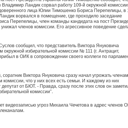
 Владимир Ландик сорвал работу 109-й окружной комиссии (
 доверенного лица Юлии Тимошенко Бориса Перепелицы, в 
Ландик ворвался в помещение, где проходило заседание
риса Перепелицы, член команды кандидата на пост Презид
 унижал членов комиссии. Его агрессивное поведение сдел
Суслов сообщил, что представитель Виктора Януковича
 окружной избирательной комиссии № 111 (г. Антрацит,
 прибыл в ОИК в сопровождении своего коллеги по парламе
 соратник Виктора Януковича сразу начал угрожать члена
 комиссии, что у них всех есть семьи. И каждому из них
депутат от БЮТ. - Правда, сразу после этих слов он замети
збирательной комиссии".
ет видеозаписью угроз Михаила Чечетова в адрес членов О
елеканалам.