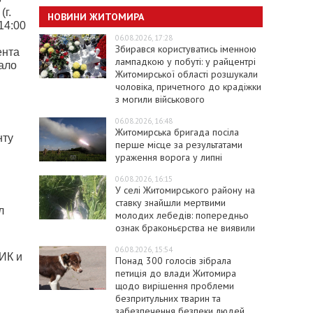
г.
НОВИНИ ЖИТОМИРА
14:00
06.08.2026, 17:28
Збирався користуватись іменною
ента
лампадкою у побуті: у райцентрі
ало
Житомирської області розшукали
чоловіка, причетного до крадіжки
з могили військового
06.08.2026, 16:48
Житомирська бригада посіла
нту
перше місце за результатами
ураження ворога у липні
06.08.2026, 16:15
м
У селі Житомирського району на
ставку знайшли мертвими
л
молодих лебедів: попередньо
ознак браконьєрства не виявили
06.08.2026, 15:54
ИК и
Понад 300 голосів зібрала
петиція до влади Житомира
щодо вирішення проблеми
безпритульних тварин та
забезпечення безпеки людей