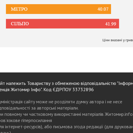
йт належить Товариству з обмеженою відповідальністю "Інформ
енція Житомир Інфо". Код ЄДРПОУ 33732896
міністрація сайту може не розділяти думку автора і не несе
дповідальності за авторські матеріали.
и повному чи частковому використанні матеріалів Житомир.info
ов’язкове гіперпосилання
ля інтернет-ресурсів), або письмова згода редакції (для друкова
дань)