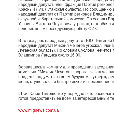
народный депутат, член фракции Партии регионов
Красный Луч, Луганская область). По сообщению
народный депутат от Партии регионов Владимир 
окружной избирательной комиссии. По словам Бо
Украины Виктора Януковича угрожал, оскорблял и
невозможным последующую роботу ОИК.
В тот же день народный депутат от БЮТ Евгений 
народный депутат Михаил Чечетов угрожал членам
Луганская область). По словам Суслова, Чечетов
Владимира Ландика около 16:00.
Ворвавшись в комнату для проведения заседаний,
комиссии. "Михаил Чечетов с порога сказал членам
придется подумать о своем будущем, - утверждает 
меня, стушевался и быстро исчез из помещения и
Штаб Юлии Тимошенко утверждает, что располага
готов предоставить ее всем заинтересованным т
www.mignews.com.ua