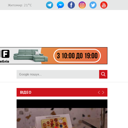
Житомир:
21
°C
ВІДЕО