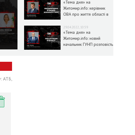
«Тема дня» на
Житомир.info: керівник
ОВА про життя області в
умовах воєнного стану
29.04.2022, 10:59
«Тема дня» на
Житомир.info: новий
начальник ГУНП розповість
про ситуацію в області
: АТБ,