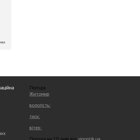
аційна
Погода
Житомир
вологість:
тиск:
вітер:
них
Погода на 10 днів від
sinoptik.ua