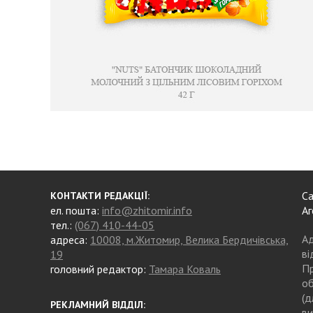
Са
КОНТАКТИ РЕДАКЦІЇ:
ел. пошта:
info@zhitomir.info
Аг
тел.:
(067) 410-44-05
Ад
адреса:
10008, м.Житомир, Велика Бердичівська,
ві
19
Пр
головний редактор:
Тамара Коваль
об
(д
РЕКЛАМНИЙ ВІДДІЛ:
ви