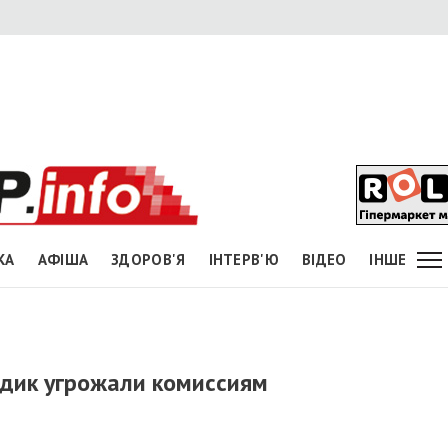
КА
АФІША
ЗДОРОВ'Я
ІНТЕРВ'Ю
ВІДЕО
ІНШЕ
ндик угрожали комиссиям