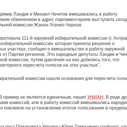
димир Ландик и Михаил Чечетов вмешивались в работу
 таким обвинением в адрес парламентариев выступила сего
льной комиссии Жанна Усенко-Черная.
протокола 111-й окружной избирательной комиссии (г. Антра
й избирательной комиссии, которая приняла решение о
ных участках, сообщил о вмешательстве в работу окружной
 от Партии регионов. Это народные депутаты Ландик и Чеч
ой комиссии, путем давления на них добились того, что
вторного пересчета голосов на этих участках".
ирательной комиссии нашли основания для пересчета голо
ой пример не является единичным, пишет
УНИАН
. В ряде др
ами комиссий, или в работу комиссий вмешивались народ
но повлияло на установление итогов голосования в предела
на пост Президента Украины Юлии Тимошенко сообщил, чт