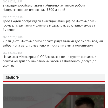
09.08.2026, 13:37
Внаслідок російської атаки у Житомирі зупинило роботу
підприємство, де працювали 3500 людей
09.08.2026, 10:16
Троє людей постраждали внаслідок атаки рф по Житомирській
громаді: є влучання у цивільну інфраструктуру, підприємства і
будинок
08.08.2026, 22:06
У райцентрі Житомирської області рятувальники допомогли водійці
вибратися з авто, понівеченого після зіткнення з мотоциклом
08.08.2026, 21:53
Начальник Житомирської ОВА закликав не нехтувати сигналами
повітряної тривоги найближчим часом і забезпечити доступ до
укриттів
ДІАЛОГИ