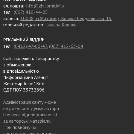
ел. пошта:
info@zhitomir.info
тел.:
(067) 410-44-05
адреса:
10008, м.Житомир, Велика Бердичівська, 19
головний редактор:
Тамара Коваль
РЕКЛАМНИЙ ВІДДІЛ:
тел.:
(0412) 47-00-47
,
(067) 412-63-04
Сайт належить Товариству
з обмеженою
відповідальністю
"Інформаційна Агенція
Житомир Інфо". Код
ЄДРПОУ 33732896
Адміністрація сайту може
не розділяти думку автора
і не несе відповідальності
за авторські матеріали.
При повному чи
частковому використанні