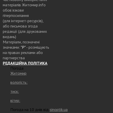
матеріалів Житомир.info
обов’язкове
гіперпосилання
(для інтернет-ресурсів),
або письмова згода
редакції (для друкованих
видань)
Матеріали, позначені
значками:
"Р"
- розміщують
на правах реклами або
партнерства
РЕДАКЦІЙНА ПОЛІТИКА
Погода
Житомир
вологість:
тиск:
вітер:
Погода на 10 днів від
sinoptik.ua