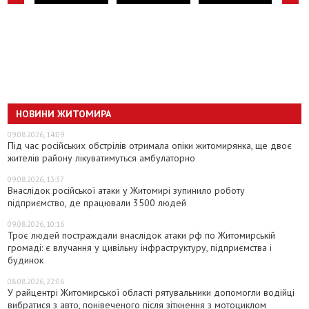
НОВИНИ ЖИТОМИРА
09.08.2026, 14:09
Під час російських обстрілів отримала опіки житомирянка, ще двоє
жителів району лікуватимуться амбулаторно
09.08.2026, 13:37
Внаслідок російської атаки у Житомирі зупинило роботу
підприємство, де працювали 3500 людей
09.08.2026, 10:16
Троє людей постраждали внаслідок атаки рф по Житомирській
громаді: є влучання у цивільну інфраструктуру, підприємства і
будинок
08.08.2026, 22:06
У райцентрі Житомирської області рятувальники допомогли водійці
вибратися з авто, понівеченого після зіткнення з мотоциклом