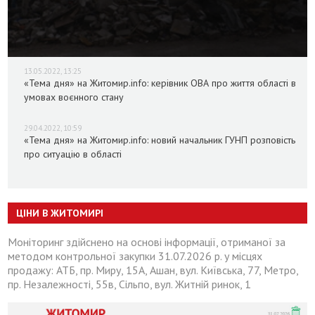
13.05.2022, 13:25
«Тема дня» на Житомир.info: керівник ОВА про життя області в
умовах воєнного стану
29.04.2022, 10:59
«Тема дня» на Житомир.info: новий начальник ГУНП розповість
про ситуацію в області
ЦІНИ В ЖИТОМИРІ
Моніторинг здійснено на основі інформації, отриманої за
методом контрольної закупки 31.07.2026 р. у місцях
продажу: АТБ, пр. Миру, 15А, Ашан, вул. Київська, 77, Метро,
пр. Незалежності, 55в, Сільпо, вул. Житній ринок, 1