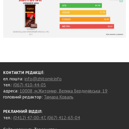
КОНТАКТИ РЕДАКЦІЇ:
ел. пошта:
info@zhitomir.info
тел.:
(067) 410-44-05
адреса:
10008, м.Житомир, Велика Бердичівська, 19
головний редактор:
Тамара Коваль
РЕКЛАМНИЙ ВІДДІЛ:
тел.:
(0412) 47-00-47
,
(067) 412-63-04