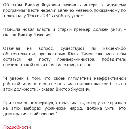
Об этом Виктор Янукович заявил в интервью ведущему
программы "Вести недели" Евгению Ревенко, показанному по
телеканалу "Россия-24" в субботу утром.
"Пришла новая власть и старый премьер должен уйти", -
сказал. Виктор Янукович.
Отвечая на вопрос, существуют ли какие-либо
обстоятельства, при которых Юлия Тимошенко могла бы
остаться на посту премьер-министра, победитель
президентской гонки ответил отрицательно.
"Я уверен в том, что своей пятилетней неэффективной
работой во власти она не оставила никаких шансов быть на
этой должности", - сказал Виктор Янукович.
При этом он подчеркнул, "старая власть, которую не признал
на этих выборах украинский народ, должна уйти, это
демократический принцип".
Подробности