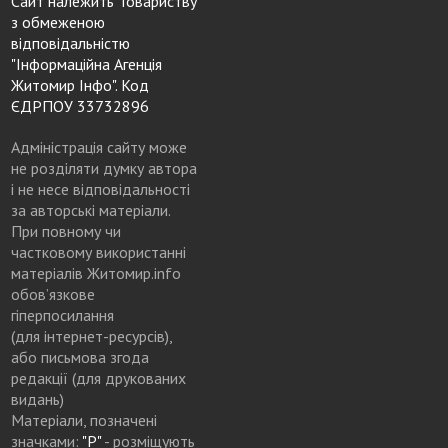
Сайт належить Товариству
з обмеженою
відповідальністю
"Інформаційна Агенція
Житомир Інфо". Код
ЄДРПОУ 33732896
Адміністрація сайту може
не розділяти думку автора
і не несе відповідальності
за авторські матеріали.
При повному чи
частковому використанні
матеріалів Житомир.info
обов’язкове
гіперпосилання
(для інтернет-ресурсів),
або письмова згода
редакції (для друкованих
видань)
Матеріали, позначені
значками:
"Р"
- розміщують