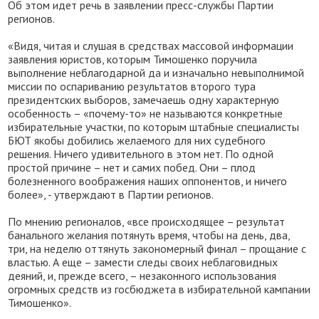
Об этом идет речь в заявлении пресс-службы Партии
регионов.
«Видя, читая и слушая в средствах массовой информации
заявления юристов, которым Тимошенко поручила
выполнение неблагодарной да и изначально невыполнимой
миссии по оспариванию результатов второго тура
президентских выборов, замечаешь одну характерную
особенность – «почему-то» не называются конкретные
избирательные участки, по которым штабные специалисты
БЮТ якобы добились желаемого для них судебного
решения. Ничего удивительного в этом нет. По одной
простой причине – нет и самих побед. Они – плод
болезненного воображения наших оппонентов, и ничего
более», - утверждают в Партии регионов.
По мнению регионалов, «все происходящее – результат
банального желания потянуть время, чтобы на день, два,
три, на неделю оттянуть закономерный финал – прощание с
властью. А еще – замести следы своих неблаговидных
деяний, и, прежде всего, – незаконного использования
огромных средств из госбюджета в избирательной кампании
Тимошенко».