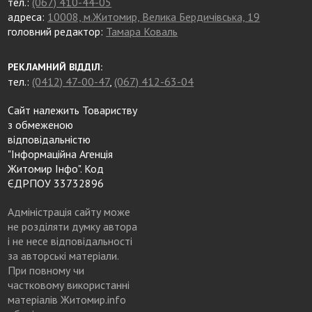
тел.:
(067) 410-44-05
адреса:
10008, м.Житомир, Велика Бердичівська, 19
головний редактор:
Тамара Коваль
РЕКЛАМНИЙ ВІДДІЛ:
тел.:
(0412) 47-00-47
,
(067) 412-63-04
Сайт належить Товариству
з обмеженою
відповідальністю
"Інформаційна Агенція
Житомир Інфо". Код
ЄДРПОУ 33732896
Адміністрація сайту може
не розділяти думку автора
і не несе відповідальності
за авторські матеріали.
При повному чи
частковому використанні
матеріалів Житомир.info