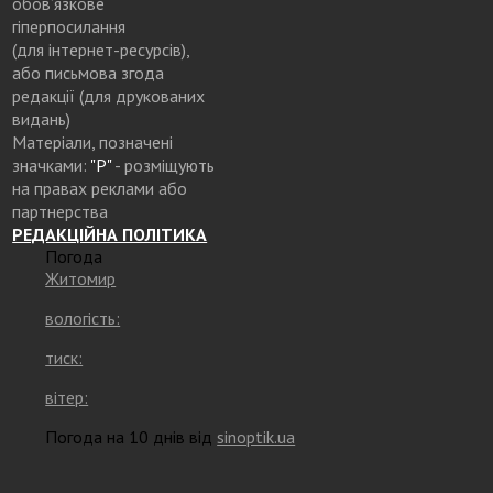
обов’язкове
гіперпосилання
(для інтернет-ресурсів),
або письмова згода
редакції (для друкованих
видань)
Матеріали, позначені
значками:
"Р"
- розміщують
на правах реклами або
партнерства
РЕДАКЦІЙНА ПОЛІТИКА
Погода
Житомир
вологість:
тиск:
вітер:
Погода на 10 днів від
sinoptik.ua