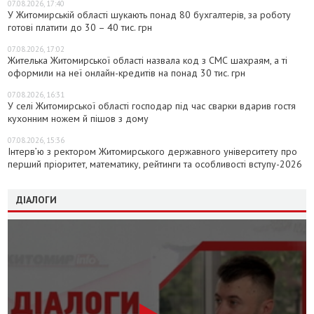
07.08.2026, 17:40
У Житомирській області шукають понад 80 бухгалтерів, за роботу
готові платити до 30 – 40 тис. грн
07.08.2026, 17:02
Жителька Житомирської області назвала код з СМС шахраям, а ті
оформили на неї онлайн-кредитів на понад 30 тис. грн
07.08.2026, 16:31
У селі Житомирської області господар під час сварки вдарив гостя
кухонним ножем й пішов з дому
07.08.2026, 15:36
Інтерв’ю з ректором Житомирського державного університету про
перший пріоритет, математику, рейтинги та особливості вступу-2026
ДІАЛОГИ