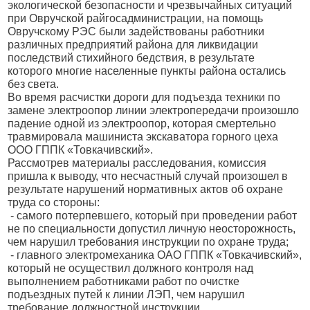
экологической безопасности и чрезвычайных ситуаций
при Овручской райгосадминистрации, на помощь
Овручскому РЭС были задействованы работники
различных предприятий района для ликвидации
последствий стихийного бедствия, в результате
которого многие населенные пункты района остались
без света.
Во время расчистки дороги для подъезда техники по
замене электроопор линии электропередачи произошло
падение одной из электроопор, которая смертельно
травмировала машиниста экскаватора горного цеха
ООО ГППК «Товкачивский».
Рассмотрев материалы расследования, комиссия
пришла к выводу, что несчастный случай произошел в
результате нарушений нормативных актов об охране
труда со стороны:
- самого потерпевшего, который при проведении работ
не по специальности допустил личную неосторожность,
чем нарушил требования инструкции по охране труда;
- главного электромеханика ОАО ГППК «Товкачивский»,
который не осуществил должного контроля над
выполнением работниками работ по очистке
подъездных путей к линии ЛЭП, чем нарушил
требование должностной инструкции.