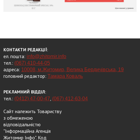
КОНТАКТИ РЕДАКЦІЇ:
ел. пошта:
info@zhitomir.info
тел.:
(067) 410-44-05
адреса:
10008, м.Житомир, Велика Бердичівська, 19
головний редактор:
Тамара Коваль
РЕКЛАМНИЙ ВІДДІЛ:
тел.:
,
(0412) 47-00-47
(067) 412-63-04
Сайт належить Товариству
з обмеженою
відповідальністю
"Інформаційна Агенція
Житомир Інфо". Код