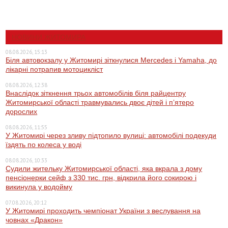
НОВИНИ ЖИТОМИРА
08.08.2026, 15:13
Біля автовокзалу у Житомирі зіткнулися Mercedes і Yamaha, до
лікарні потрапив мотоцикліст
08.08.2026, 12:38
Внаслідок зіткнення трьох автомобілів біля райцентру
Житомирської області травмувались двоє дітей і пʼятеро
дорослих
08.08.2026, 11:55
У Житомирі через зливу підтопило вулиці: автомобілі подекуди
їздять по колеса у воді
08.08.2026, 10:33
Судили жительку Житомирської області, яка вкрала з дому
пенсіонерки сейф з 330 тис. грн, відкрила його сокирою і
викинула у водойму
07.08.2026, 20:12
У Житомирі проходить чемпіонат України з веслування на
човнах «Дракон»