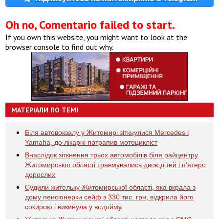
Oh no, Comentario failed to start.
If you own this website, you might want to look at the
browser console to find out why.
МАТЕРІАЛИ ПО ТЕМІ
Біля автовокзалу у Житомирі зіткнулися Mercedes і
Yamaha, до лікарні потрапив мотоцикліст
Внаслідок зіткнення трьох автомобілів біля райцентру
Житомирської області травмувались двоє дітей і пʼятеро
дорослих
Судили жительку Житомирської області, яка вкрала з
дому пенсіонерки сейф з 330 тис. грн, відкрила його
сокирою і викинула у водойму