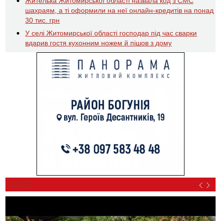
Жителька Житомирської області назвала код з СМС
шахраям, а ті оформили на неї онлайн-кредитів на понад
30 тис. грн
У селі Житомирської області господар під час сварки
вдарив гостя кухонним ножем й пішов з дому
ВІДЕО