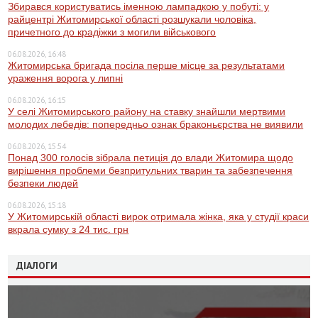
Збирався користуватись іменною лампадкою у побуті: у
райцентрі Житомирської області розшукали чоловіка,
причетного до крадіжки з могили військового
06.08.2026, 16:48
Житомирська бригада посіла перше місце за результатами
ураження ворога у липні
06.08.2026, 16:15
У селі Житомирського району на ставку знайшли мертвими
молодих лебедів: попередньо ознак браконьєрства не виявили
06.08.2026, 15:54
Понад 300 голосів зібрала петиція до влади Житомира щодо
вирішення проблеми безпритульних тварин та забезпечення
безпеки людей
06.08.2026, 15:18
У Житомирській області вирок отримала жінка, яка у студії краси
вкрала сумку з 24 тис. грн
ДІАЛОГИ