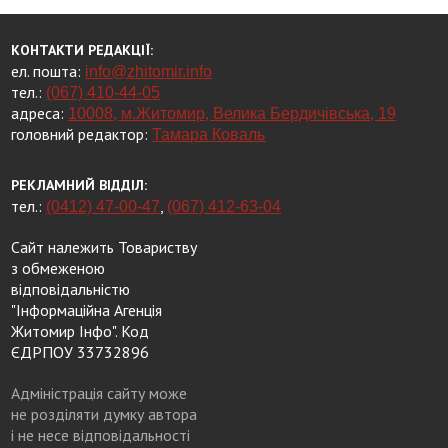
КОНТАКТИ РЕДАКЦІЇ:
ел. пошта:
info@zhitomir.info
тел.:
(067) 410-44-05
адреса:
10008, м.Житомир, Велика Бердичівська, 19
головний редактор:
Тамара Коваль
РЕКЛАМНИЙ ВІДДІЛ:
тел.:
,
(0412) 47-00-47
(067) 412-63-04
Сайт належить Товариству
з обмеженою
відповідальністю
"Інформаційна Агенція
Житомир Інфо". Код
ЄДРПОУ 33732896
Адміністрація сайту може
не розділяти думку автора
і не несе відповідальності