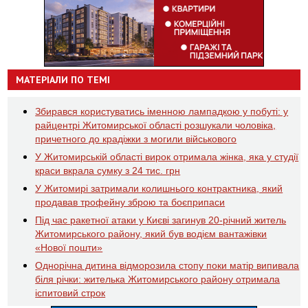
МАТЕРІАЛИ ПО ТЕМІ
Збирався користуватись іменною лампадкою у побуті: у
райцентрі Житомирської області розшукали чоловіка,
причетного до крадіжки з могили військового
У Житомирській області вирок отримала жінка, яка у студії
краси вкрала сумку з 24 тис. грн
У Житомирі затримали колишнього контрактника, який
продавав трофейну зброю та боєприпаси
Під час ракетної атаки у Києві загинув 20-річний житель
Житомирського району, який був водієм вантажівки
«Нової пошти»
Однорічна дитина відморозила стопу поки матір випивала
біля річки: жителька Житомирського району отримала
іспитовий строк