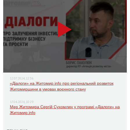
12.07.2024, 12:36
«Діалоги» на Житомир.info про регіональний розвиток
Житомирщини в умовах воєнного стану
17.04.2024, 10:29
Мер Житомира Сергій Сухомлин у програмі «Діалоги» на
Житомир.info