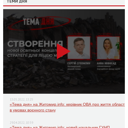
ТЕМИ ДНЯ
13.05.2022, 13:25
«Тема дня» на Житомир.info: керівник ОВА про життя області
в умовах воєнного стану
29.04.2022, 10:59
«Тема дня» на Житомир.info: новий начальник ГУНП