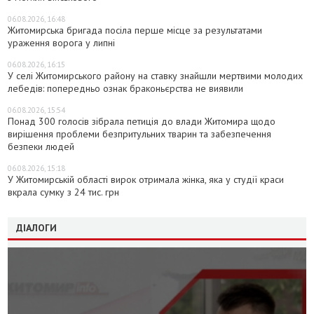
06.08.2026, 16:48
Житомирська бригада посіла перше місце за результатами
ураження ворога у липні
06.08.2026, 16:15
У селі Житомирського району на ставку знайшли мертвими молодих
лебедів: попередньо ознак браконьєрства не виявили
06.08.2026, 15:54
Понад 300 голосів зібрала петиція до влади Житомира щодо
вирішення проблеми безпритульних тварин та забезпечення
безпеки людей
06.08.2026, 15:18
У Житомирській області вирок отримала жінка, яка у студії краси
вкрала сумку з 24 тис. грн
ДІАЛОГИ