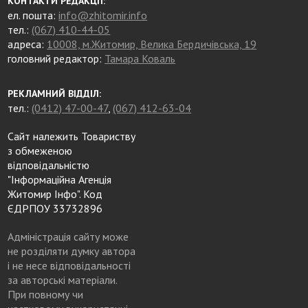
КОНТАКТИ РЕДАКЦІЇ:
ел. пошта:
info@zhitomir.info
тел.:
(067) 410-44-05
адреса:
10008, м.Житомир, Велика Бердичівська, 19
головний редактор:
Тамара Коваль
РЕКЛАМНИЙ ВІДДІЛ:
тел.:
(0412) 47-00-47
,
(067) 412-63-04
Сайт належить Товариству
з обмеженою
відповідальністю
"Інформаційна Агенція
Житомир Інфо". Код
ЄДРПОУ 33732896
Адміністрація сайту може
не розділяти думку автора
і не несе відповідальності
за авторські матеріали.
При повному чи