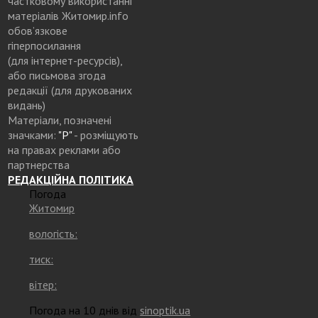
частковому використанні
матеріалів Житомир.info
обов’язкове
гіперпосилання
(для інтернет-ресурсів),
або письмова згода
редакції (для друкованих
видань)
Матеріали, позначені
значками:
"Р"
- розміщують
на правах реклами або
партнерства
РЕДАКЦІЙНА ПОЛІТИКА
Погода
Житомир
вологість:
тиск:
вітер:
Погода на 10 днів від
sinoptik.ua