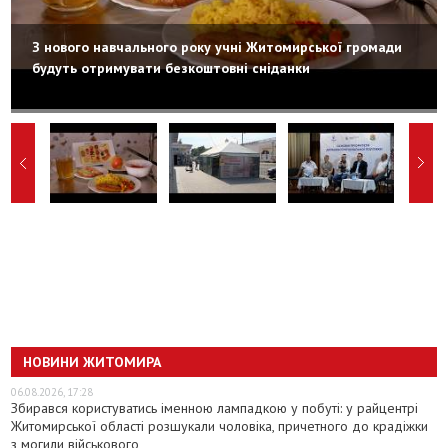
З нового навчального року учні Житомирської громади
будуть отримувати безкоштовні сніданки
НОВИНИ ЖИТОМИРА
06.08.2026, 17:28
Збирався користуватись іменною лампадкою у побуті: у райцентрі
Житомирської області розшукали чоловіка, причетного до крадіжки
з могили військового