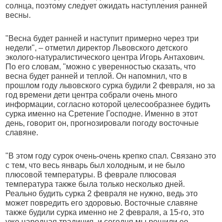
солнца, поэтому следует ожидать наступления ранней
весны.
"Весна будет ранней и наступит примерно через три
недели", – отметил директор Львовского детского
эколого-натуралистического центра Игорь Антахович.
По его словам, "можно с уверенностью сказать, что
весна будет ранней и теплой. Он напомнил, что в
прошлом году львовского сурка будили 2 февраля, но за
год времени дети центра собрали очень много
информации, согласно которой целесообразнее будить
сурка именно на Сретение Господне. Именно в этот
день, говорит он, прогнозировали погоду восточные
славяне.
"В этом году сурок очень-очень крепко спал. Связано это
с тем, что весь январь был холодным, и не было
плюсовой температуры. В феврале плюсовая
температура также была только несколько дней.
Реально будить сурка 2 февраля не нужно, ведь это
может повредить его здоровью. Восточные славяне
также будили сурка именно не 2 февраля, а 15-го, это
уже народная традиция, и сегодня мы решили ее