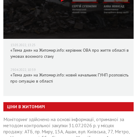
13.05.2022, 13:25
«Тема дня» на Житомир.info: керівник ОВА про життя області в
умовах воєнного стану
29.04.2022, 10:59
«Тема дня» на Житомир.info: новий начальник ГУНП розповість
про ситуацію в області
ЦІНИ В ЖИТОМИРІ
Моніторинг здійснено на основі інформації, отриманої за
методом контрольної закупки 31.07.2026 р. у місцях
продажу: АТБ, пр. Миру, 15А, Ашан, вул. Київська, 77, Метро,