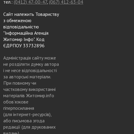
тел.:
(0412) 47-00-47
,
(067) 412-63-04
Сайт належить Товариству
з обмеженою
відповідальністю
"Інформаційна Агенція
Житомир Інфо". Код
ЄДРПОУ 33732896
Адміністрація сайту може
не розділяти думку автора
і не несе відповідальності
за авторські матеріали.
При повному чи
частковому використанні
матеріалів Житомир.info
обов’язкове
гіперпосилання
(для інтернет-ресурсів),
або письмова згода
редакції (для друкованих
видань)