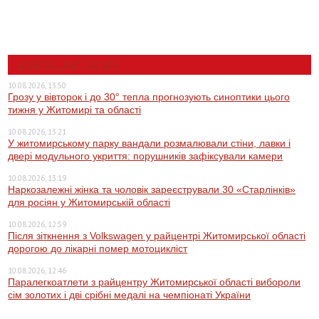
НОВИНИ ЖИТОМИРА
10.08.2026, 13:50
Грозу у вівторок і до 30° тепла прогнозують синоптики цього
тижня у Житомирі та області
10.08.2026, 13:21
У житомирському парку вандали розмалювали стіни, лавки і
двері модульного укриття: порушників зафіксували камери
10.08.2026, 13:19
Наркозалежні жінка та чоловік зареєстрували 30 «Старлінків»
для росіян у Житомирській області
10.08.2026, 12:59
Після зіткнення з Volkswagen у райцентрі Житомирської області
дорогою до лікарні помер мотоцикліст
10.08.2026, 12:46
Паралегкоатлети з райцентру Житомирської області вибороли
сім золотих і дві срібні медалі на чемпіонаті України