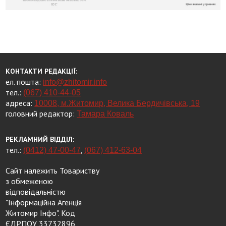
КОНТАКТИ РЕДАКЦІЇ:
ел. пошта:
info@zhitomir.info
тел.:
(067) 410-44-05
адреса:
10008, м.Житомир, Велика Бердичівська, 19
головний редактор:
Тамара Коваль
РЕКЛАМНИЙ ВІДДІЛ:
тел.:
,
(0412) 47-00-47
(067) 412-63-04
Сайт належить Товариству
з обмеженою
відповідальністю
"Інформаційна Агенція
Житомир Інфо". Код
ЄДРПОУ 33732896