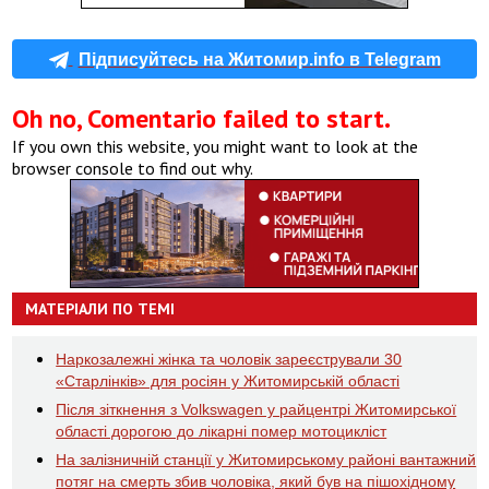
Підписуйтесь на Житомир.info в Telegram
Oh no, Comentario failed to start.
If you own this website, you might want to look at the
browser console to find out why.
МАТЕРІАЛИ ПО ТЕМІ
Наркозалежні жінка та чоловік зареєстрували 30
«Старлінків» для росіян у Житомирській області
Після зіткнення з Volkswagen у райцентрі Житомирської
області дорогою до лікарні помер мотоцикліст
На залізничній станції у Житомирському районі вантажний
потяг на смерть збив чоловіка, який був на пішохідному