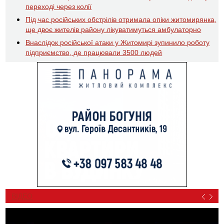
переході через колії
Під час російських обстрілів отримала опіки житомирянка,
ще двоє жителів району лікуватимуться амбулаторно
Внаслідок російської атаки у Житомирі зупинило роботу
підприємство, де працювали 3500 людей
ВІДЕО