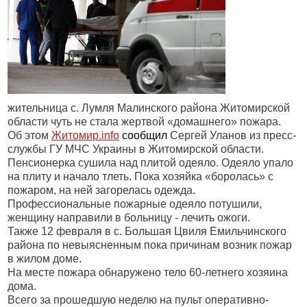
жительница с. Лумля Малинского района Житомирской
области чуть не стала жертвой «домашнего» пожара.
Об этом
Житомир.
info
сообщил
Сергей Уланов из пресс-
службы ГУ МЧС Украины в Житомирской области.
Пенсионерка сушила над плитой одеяло. Одеяло упало
на плиту и начало тлеть. Пока хозяйка «боролась» с
пожаром, на ней загорелась одежда.
Профессиональные пожарные одеяло потушили,
женщину направили в больницу - лечить ожоги.
Также 12 февраля в с. Большая Цвиля Емильчинского
района по невыясненным пока причинам возник пожар
в жилом доме.
На месте пожара обнаружено тело 60-летнего хозяина
дома.
Всего за прошедшую неделю на пульт оперативно-