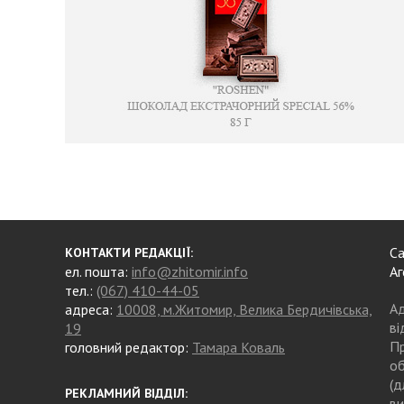
Са
КОНТАКТИ РЕДАКЦІЇ:
ел. пошта:
info@zhitomir.info
Аг
тел.:
(067) 410-44-05
Ад
адреса:
10008, м.Житомир, Велика Бердичівська,
ві
19
Пр
головний редактор:
Тамара Коваль
об
(д
РЕКЛАМНИЙ ВІДДІЛ:
ви