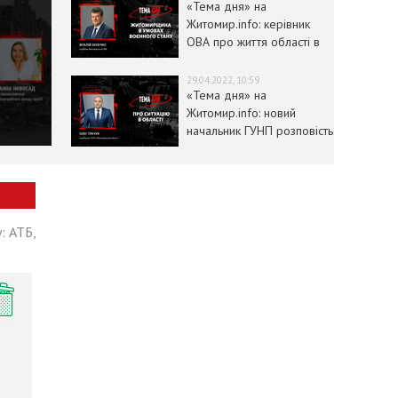
«Тема дня» на
Житомир.info: керівник
ОВА про життя області в
умовах воєнного стану
29.04.2022, 10:59
«Тема дня» на
Житомир.info: новий
начальник ГУНП розповість
про ситуацію в області
: АТБ,