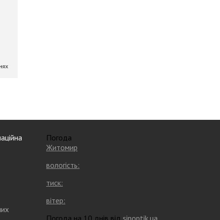
аційна
Погода
Житомир
вологість:
тиск:
вітер:
них
Погода на 10 днів від
sinoptik.ua