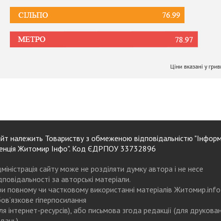
йт належить Товариству з обмеженою відповідальністю "Інформ
енція Житомир Інфо". Код ЄДРПОУ 33732896
міністрація сайту може не розділяти думку автора і не несе
дповідальності за авторські матеріали.
и повному чи частковому використанні матеріалів Житомир.info
ов’язкове гіперпосилання
ля інтернет-ресурсів), або письмова згода редакції (для друкова
дань)