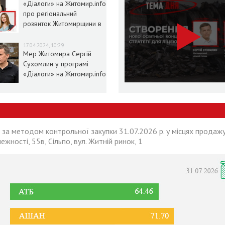
«Діалоги» на Житомир.info
про регіональний
розвиток Житомирщини в
умовах воєнного стану
17.04.2024, 10:29
Мер Житомира Сергій
Сухомлин у програмі
«Діалоги» на Житомир.info
 за методом контрольної закупки 31.07.2026 р. у місцях продажу
лежності, 55в, Сільпо, вул. Житній ринок, 1