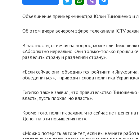
Объединение премьер-министра Юлии Тимошенко и л
Об этом вчера вечером эфире телеканала ICTV заявил
В частности, отвечая на вопрос, может ли Тимошенко
«Абсолютно нереально. Они только-только прошли оч
разделить страну и разделили страну».
«Если сейчас они объединятся, рейтинги и Януковича
объединиться», - приводит слова политика Украинска
Тигипко также заявил, что правительство Тимошенко 
власть, пусть плохая, но власть».
Кроме того, политик заявил, что сейчас нет денег н
Денег на эти повышения нет».
«Можно потерять авторитет, если вы начнете работа