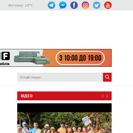
Житомир:
18
°C
ВІДЕО