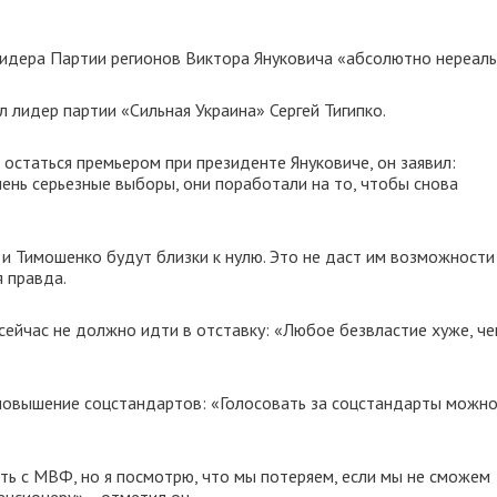
идера Партии регионов Виктора Януковича «абсолютно нереал
 лидер партии «Сильная Украина» Сергей Тигипко.
 остаться премьером при президенте Януковиче, он заявил:
ень серьезные выборы, они поработали на то, чтобы снова
, и Тимошенко будут близки к нулю. Это не даст им возможности
я правда.
сейчас не должно идти в отставку: «Любое безвластие хуже, ч
а повышение соцстандартов: «Голосовать за соцстандарты можно
ть с МВФ, но я посмотрю, что мы потеряем, если мы не сможем