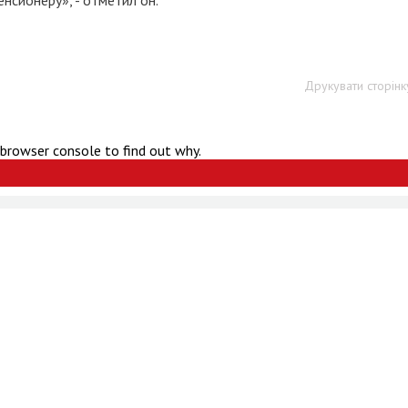
енсионеру», - отметил он.
Друкувати сторінк
 browser console to find out why.