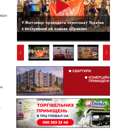
ьно»
У Житомирі проходить чемпіонат України
з веслування на човнах «Дракон»
ем
.