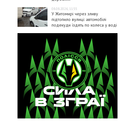
08.08.2026, 11:55
У Житомирі через зливу
підтопило вулиці: автомобілі
подекуди їздять по колеса у воді