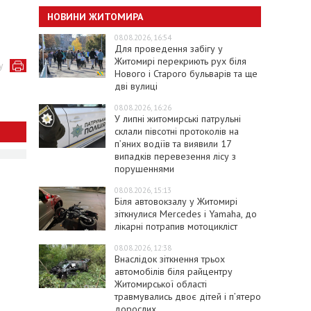
НОВИНИ ЖИТОМИРА
08.08.2026, 16:54
Для проведення забігу у
Житомирі перекриють рух біля
у
Нового і Старого бульварів та ще
дві вулиці
08.08.2026, 16:26
У липні житомирські патрульні
склали півсотні протоколів на
пʼяних водіїв та виявили 17
випадків перевезення лісу з
порушеннями
08.08.2026, 15:13
Біля автовокзалу у Житомирі
зіткнулися Mercedes і Yamaha, до
лікарні потрапив мотоцикліст
08.08.2026, 12:38
Внаслідок зіткнення трьох
автомобілів біля райцентру
Житомирської області
травмувались двоє дітей і пʼятеро
дорослих