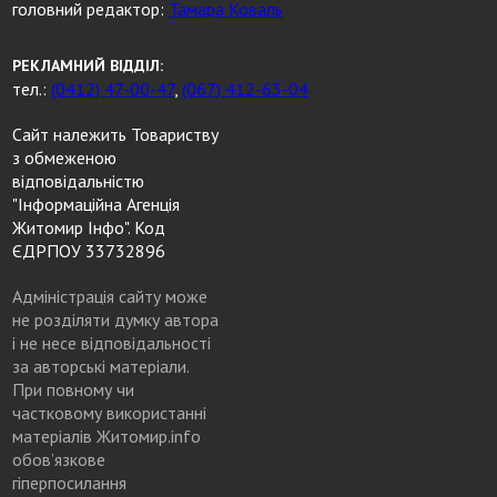
головний редактор:
Тамара Коваль
РЕКЛАМНИЙ ВІДДІЛ:
тел.:
(0412) 47-00-47
,
(067) 412-63-04
Сайт належить Товариству
з обмеженою
відповідальністю
"Інформаційна Агенція
Житомир Інфо". Код
ЄДРПОУ 33732896
Адміністрація сайту може
не розділяти думку автора
і не несе відповідальності
за авторські матеріали.
При повному чи
частковому використанні
матеріалів Житомир.info
обов’язкове
гіперпосилання