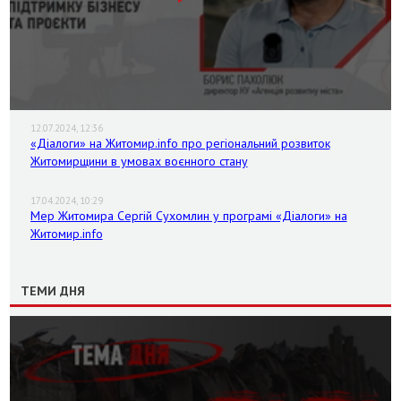
12.07.2024, 12:36
«Діалоги» на Житомир.info про регіональний розвиток
Житомирщини в умовах воєнного стану
17.04.2024, 10:29
Мер Житомира Сергій Сухомлин у програмі «Діалоги» на
Житомир.info
ТЕМИ ДНЯ