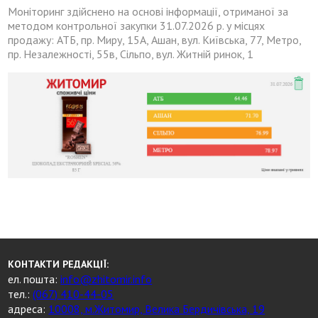
Моніторинг здійснено на основі інформації, отриманої за
методом контрольної закупки 31.07.2026 р. у місцях
продажу: АТБ, пр. Миру, 15А, Ашан, вул. Київська, 77, Метро,
пр. Незалежності, 55в, Сільпо, вул. Житній ринок, 1
КОНТАКТИ РЕДАКЦІЇ:
ел. пошта:
info@zhitomir.info
тел.:
(067) 410-44-05
адреса:
10008, м.Житомир, Велика Бердичівська, 19