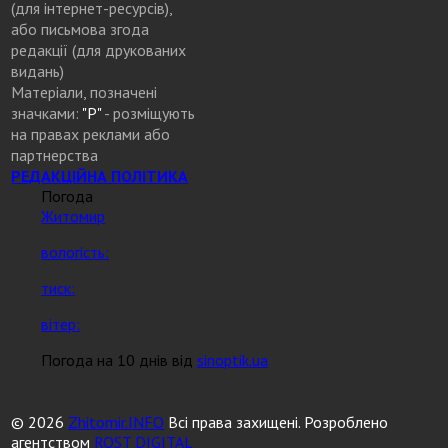
(для інтернет-ресурсів),
або письмова згода
редакції (для друкованих
видань)
Матеріали, позначені
значками:
"Р"
- розміщують
на правах реклами або
партнерства
РЕДАКЦІЙНА ПОЛІТИКА
Погода
Житомир
вологість:
тиск:
вітер:
Погода на 10 днів від
sinoptik.ua
© 2026
Zhitomir.INFO
Всі права захищені. Розроблено
агентством
ROST DIGITAL