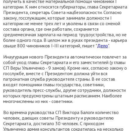
получить в качестве материальной помощи чиновники I
категории. К ним относятся губернаторы, глава Секретариата
Президента, секретарь Совета нацбезопасности. Согласно
закону, госслужащим, которые занимали должности I
категории не менее трех лет и уволены в связи со сменой
состава органа, где они работали, сохраняется
среднемесячная зарплата на период трудоустройства, но не
более одного года. В целом же в руках президента - карьера
свыше 800 чиновников I-ІII категорий, пишет "
Дело
".
Инаугурация нового Президента автоматически повлечет за
собой уход главы Секретариата и его заместителей (у главы
СП Веры Ульянченко - 9 замов). Кроме них, согласно закону о
госслужбе, вместе с Президентом должна уйти вся
патронатная служба руководителя страны. В ее состав
входят помощники главы государства, советники,
руководитель пресс-службы, другие сотрудники, должности
которых предусмотрены штатным расписанием. Наиболее
многочисленны из них - советники.
Во времена руководства СП Виктора Балоги количество
человек, дающих советы Президенту и руководителю
Секретариата, достигало 30 человек. С приходом
Ульянченко армия консультантов сократилась на несколько