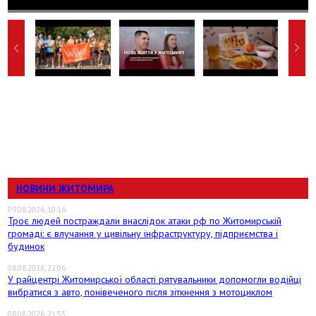
НОВИНИ ЖИТОМИРА
09.08.2026, 10:16
Троє людей постраждали внаслідок атаки рф по Житомирській
громаді: є влучання у цивільну інфраструктуру, підприємства і
будинок
08.08.2026, 22:06
У райцентрі Житомирської області рятувальники допомогли водійці
вибратися з авто, понівеченого після зіткнення з мотоциклом
08.08.2026, 21:53