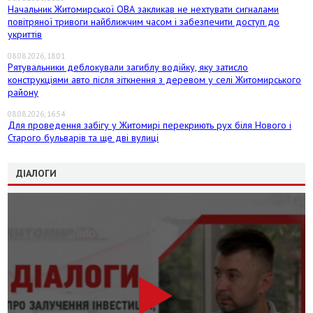
Начальник Житомирської ОВА закликав не нехтувати сигналами
повітряної тривоги найближчим часом і забезпечити доступ до
укриттів
08.08.2026, 18:01
Рятувальники деблокували загиблу водійку, яку затисло
конструкціями авто після зіткнення з деревом у селі Житомирського
району
08.08.2026, 16:54
Для проведення забігу у Житомирі перекриють рух біля Нового і
Старого бульварів та ще дві вулиці
ДІАЛОГИ