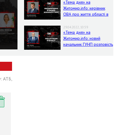
«Тема дня» на
Житомир.info: керівник
ОВА про життя області в
умовах воєнного стану
29.04.2022, 10:59
«Тема дня» на
Житомир.info: новий
начальник ГУНП розповість
про ситуацію в області
: АТБ,