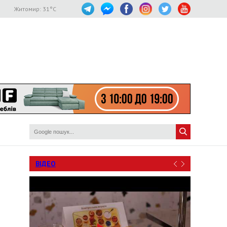
Житомир:
31
°C
ВІДЕО