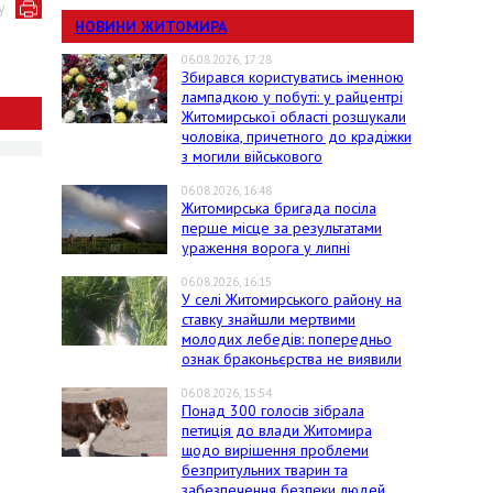
у
НОВИНИ ЖИТОМИРА
06.08.2026, 17:28
Збирався користуватись іменною
лампадкою у побуті: у райцентрі
Житомирської області розшукали
чоловіка, причетного до крадіжки
з могили військового
06.08.2026, 16:48
Житомирська бригада посіла
перше місце за результатами
ураження ворога у липні
06.08.2026, 16:15
У селі Житомирського району на
ставку знайшли мертвими
молодих лебедів: попередньо
ознак браконьєрства не виявили
06.08.2026, 15:54
Понад 300 голосів зібрала
петиція до влади Житомира
щодо вирішення проблеми
безпритульних тварин та
забезпечення безпеки людей