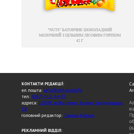
Са
КОНТАКТИ РЕДАКЦІЇ:
ел. пошта:
info@zhitomir.info
Аг
тел.:
(067) 410-44-05
Ад
адреса:
10008, м.Житомир, Велика Бердичівська,
ві
19
Пр
головний редактор:
Тамара Коваль
об
(д
РЕКЛАМНИЙ ВІДДІЛ:
ви