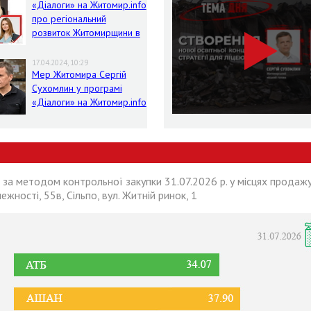
«Діалоги» на Житомир.info
про регіональний
розвиток Житомирщини в
умовах воєнного стану
17.04.2024, 10:29
Мер Житомира Сергій
Сухомлин у програмі
«Діалоги» на Житомир.info
 за методом контрольної закупки 31.07.2026 р. у місцях продажу
лежності, 55в, Сільпо, вул. Житній ринок, 1