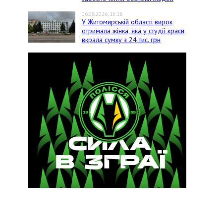
06.08.2026, 15:18
У Житомирській області вирок
отримала жінка, яка у студії краси
вкрала сумку з 24 тис. грн