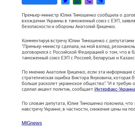
Премьер-министр Юлия Тимошенко сообщила о догов
вхождении Украины в таможенный союз с ЕЭП, заявля
безопасности и обороны Анатолий Гриценко.
Комментируя встречу Юлии Тимошенко с депутатами 
"Премьер-министр сделала, на мой взгляд, резонансны
договорился с Российской Федерацией о том, что в
таможенный союз ЕЭП с Россией, Беларусью и Казахс
По мнению Анатолия Гриценко, если эта информация с
стратегическая ошибка Виктора Януковича, которая б
больше расколет украинское общество". "И я требую о
сделал акцент политик, сообщает
Интерфакс-Украин
По словам депутата, Юлия Тимошенко пояснила, что 
навстречу Украине, в частности, снижение цены на по
М
IGnews