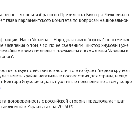
оренностях новоизбранного Президента Виктора Януковича о
ет глава парламентского комитета по вопросам национальной
фракции "Наша Украина – Народная самооборона", он отметил:
е заявления о том, что, по ее сведениям, Виктор Янукович уже
 ближайшее время подпишет документы о вхождении Украины в
таном".
оответствует действительности, то это будет "первая крупная
удет иметь крайне негативные последствия для страны, и еще
т Виктора Януковича дать публичные пояснения по этому вопросу
а
.
эта договоренность с российской стороны предполагает шаг
ставляемый в Украину газ на 20-30%.