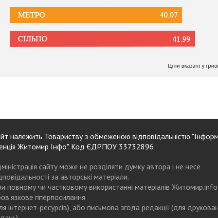
йт належить Товариству з обмеженою відповідальністю "Інформ
енція Житомир Інфо". Код ЄДРПОУ 33732896
міністрація сайту може не розділяти думку автора і не несе
дповідальності за авторські матеріали.
и повному чи частковому використанні матеріалів Житомир.info
ов’язкове гіперпосилання
ля інтернет-ресурсів), або письмова згода редакції (для друкова
дань)