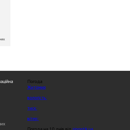
аційна
Погода
Житомир
вологість:
тиск:
вітер:
них
Погода на 10 днів від
sinoptik.ua