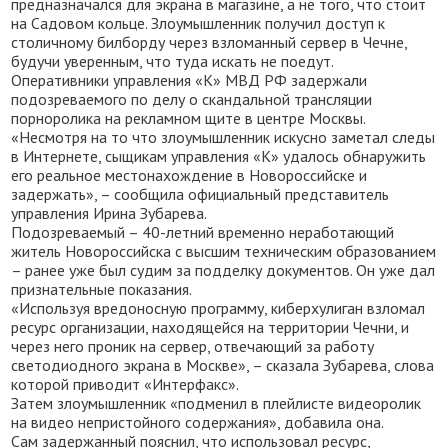
предназначался для экрана в магазине, а не того, что стоит
на Садовом кольце. Злоумышленник получил доступ к
столичному билборду через взломанный сервер в Чечне,
будучи уверенным, что туда искать не поедут.
Оперативники управления «К» МВД РФ задержали
подозреваемого по делу о скандальной трансляции
порноролика на рекламном щите в центре Москвы.
«Несмотря на то что злоумышленник искусно заметал следы
в Интернете, сыщикам управления «К» удалось обнаружить
его реальное местонахождение в Новороссийске и
задержать», – сообщила официальный представитель
управления Ирина Зубарева.
Подозреваемый – 40-летний временно неработающий
житель Новороссийска с высшим техническим образованием
– ранее уже был судим за подделку документов. Он уже дал
признательные показания.
«Используя вредоносную программу, киберхулиган взломал
ресурс организации, находящейся на территории Чечни, и
через него проник на сервер, отвечающий за работу
светодиодного экрана в Москве», – сказала Зубарева, слова
которой приводит «Интерфакс».
Затем злоумышленник «подменил в плейлисте видеоролик
на видео непристойного содержания», добавила она.
Сам задержанный пояснил, что использовал ресурс,