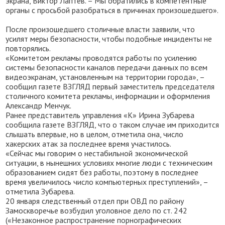
экрана, Виктор Лаптев. – Мы обратились в компетентные
органы с просьбой разобраться в причинах произошедшего».
После произошедшего столичные власти заявили, что
усилят меры безопасности, чтобы подобные инциденты не
повторялись.
«Комитетом рекламы проводятся работы по усилению
системы безопасности каналов передачи данных по всем
видеоэкранам, установленным на территории города», –
сообщил газете ВЗГЛЯД первый заместитель председателя
столичного комитета рекламы, информации и оформления
Александр Менчук.
Ранее представитель управления «К» Ирина Зубарева
сообщила газете ВЗГЛЯД, что о таком случае им приходится
слышать впервые, но в целом, отметила она, число
хакерских атак за последнее время участилось.
«Сейчас мы говорим о нестабильной экономической
ситуации, в нынешних условиях многие люди с техническим
образованием сидят без работы, поэтому в последнее
время увеличилось число компьютерных преступлений», –
отметила Зубарева.
20 января следственный отдел при ОВД по району
Замоскворечье возбудил уголовное дело по ст. 242
(«Незаконное распространение порнографических