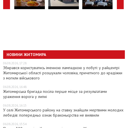
НОВИНИ ЖИТОМИРА
06.08.2026, 17:28
Збирався користуватись іменною лампадкою у побуті: у райцентрі
Житомирської області розшукали чоловіка, причетного до крадіжки
з могили військового
06.08.2026, 16:48
Житомирська бригада посіла перше місце за результатами
ураження ворога у липні
06.08.2026, 16:15
У селі Житомирського району на ставку знайшли мертвими молодих
лебедів: попередньо ознак браконьєрства не виявили
06.08.2026, 15:54