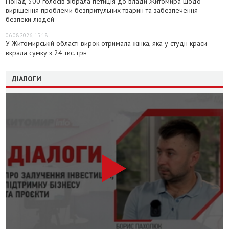
Понад 300 голосів зібрала петиція до влади Житомира щодо
вирішення проблеми безпритульних тварин та забезпечення
безпеки людей
06.08.2026, 15:18
У Житомирській області вирок отримала жінка, яка у студії краси
вкрала сумку з 24 тис. грн
ДІАЛОГИ