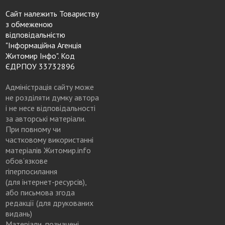
Сайт належить Товариству
з обмеженою
відповідальністю
"Інформаційна Агенція
Житомир Інфо". Код
ЄДРПОУ 33732896
Адміністрація сайту може
не розділяти думку автора
і не несе відповідальності
за авторські матеріали.
При повному чи
частковому використанні
матеріалів Житомир.info
обов’язкове
гіперпосилання
(для інтернет-ресурсів),
або письмова згода
редакції (для друкованих
видань)
Матеріали, позначені