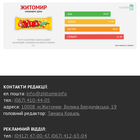
КОНТАКТИ РЕДАКЦІЇ:
ел. пошта:
info@zhitomir.info
тел.:
(067) 410-44-05
адреса:
10008, м.Житомир, Велика Бердичівська, 19
головний редактор:
Тамара Коваль
РЕКЛАМНИЙ ВІДДІЛ:
тел.:
(0412) 47-00-47
,
(067) 412-63-04