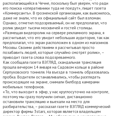
располагающийся в Чечне, поскольку был уверен, что ради
его поиска «оперативники туда не поедут», пишет газета
«Коммерсантъ». В грозненской организации, как выяснилось,
даже не знали, что их официальный сайт был взломан.
Однако, отметил подозреваемый, он не предполагал, что
ролик увидят тысячи москвичей и гостей столицы.
«Размещая видеоролик на сервере рекламного экрана, я
рассчитывал, что его увидит небольшая аудитория, так как
предполагал, что экран расположен в одном из магазинов
Москвы. Своими действиями я рассчитывал просто
позабавить людей, которые случайно смотрят ролик», –
приводит газета слова подозреваемого.
Как сообщала газета ВЗГЛЯД, скандальная трансляция
прошла вечером 14 января на Садовом кольце в районе
Серпуховского тоннеля. На въезде в тоннель образовалась
пробка. Водители останавливались, чтобы разглядеть
происходящее на экране, снимали билборд камерами
мобильных телефонов.
«То, что выходит в эфир, у нас круглосуточно на контроле,
поэтому мы сразу получили сигнал, дистанционно
остановили трансляцию и выехали на место для
разбирательства, – рассказал газете ВЗГЛЯД коммерческий
директор фирмы 3stars, которая является владельцем