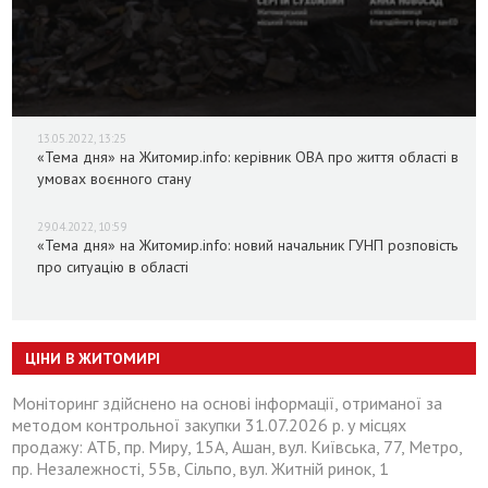
13.05.2022, 13:25
«Тема дня» на Житомир.info: керівник ОВА про життя області в
умовах воєнного стану
29.04.2022, 10:59
«Тема дня» на Житомир.info: новий начальник ГУНП розповість
про ситуацію в області
ЦІНИ В ЖИТОМИРІ
Моніторинг здійснено на основі інформації, отриманої за
методом контрольної закупки 31.07.2026 р. у місцях
продажу: АТБ, пр. Миру, 15А, Ашан, вул. Київська, 77, Метро,
пр. Незалежності, 55в, Сільпо, вул. Житній ринок, 1