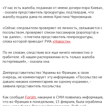
«У нас есть жалоба, поданная от имени дочери мэра Киева»,
- сказала представитель прокуратуры, подтвердив, что
жалобу подала дама по имени Кристина Черновецкая.
«Сейчас следователи проверяют ее личность, связываются с
посольством, проверяют списки пассажиров (аэропорта) и
так далее», - отметила представитель генпрокуратуры,
слова которой приводит РИА
«Новости»
.
По ее словам, следствию все еще ничего неизвестно о
грабителе. «В нашем распоряжении есть только жалоба
потерпевшей», - сказала она.
Диппредставительство Украины во Франции, в свою
очередь, не комментирует эту информацию. «Посольство не
давало никаких комментариев ни одному изданию», -
заявила представитель посольства.
Как сообщал
ForUm
, накануне в СМИ появилась информация,
что во Франции в понедельник, 15 февраля, была ограблена