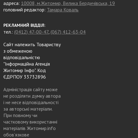
адреса:
10008, м.Житомир, Велика Бердичівська, 19
головний редактор:
Тамара Коваль
РЕКЛАМНИЙ ВІДДІЛ:
тел.:
(0412) 47-00-47
,
(067) 412-63-04
Сайт належить Товариству
з обмеженою
відповідальністю
"Інформаційна Агенція
Житомир Інфо". Код
ЄДРПОУ 33732896
Адміністрація сайту може
не розділяти думку автора
і не несе відповідальності
за авторські матеріали.
При повному чи
частковому використанні
матеріалів Житомир.info
обов’язкове