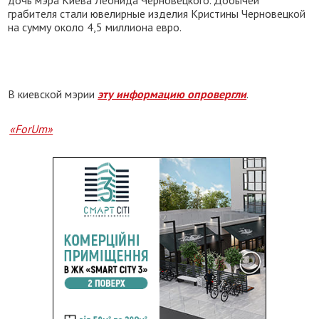
дочь мэра Киева Леонида Черновецкого. Добычей
грабителя стали ювелирные изделия Кристины Черновецкой
на сумму около 4,5 миллиона евро.
В киевской мэрии
эту информацию опровергли
.
«ForUm»