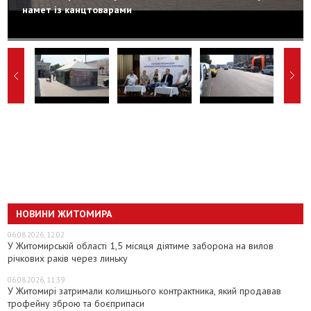
намет із канцтоварами
НОВИНИ ЖИТОМИРА
06.08.2026, 12:02
У Житомирській області 1,5 місяця діятиме заборона на вилов
річкових раків через линьку
06.08.2026, 11:39
У Житомирі затримали колишнього контрактника, який продавав
трофейну зброю та боєприпаси