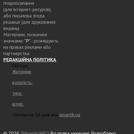
гіперпосилання
(для інтернет-ресурсів),
або письмова згода
редакції (для друкованих
видань)
Матеріали, позначені
значками:
"Р"
- розміщують
на правах реклами або
партнерства
РЕДАКЦІЙНА ПОЛІТИКА
Погода
Житомир
вологість:
тиск:
вітер:
Погода на 10 днів від
sinoptik.ua
© 2026
Zhitomir.INFO
Всі права захищені. Розроблено