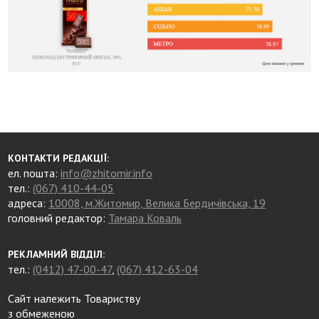
КОНТАКТИ РЕДАКЦІЇ:
ел. пошта:
info@zhitomir.info
тел.:
(067) 410-44-05
адреса:
10008, м.Житомир, Велика Бердичівська, 19
головний редактор:
Тамара Коваль
РЕКЛАМНИЙ ВІДДІЛ:
тел.:
(0412) 47-00-47
,
(067) 412-63-04
Сайт належить Товариству
з обмеженою