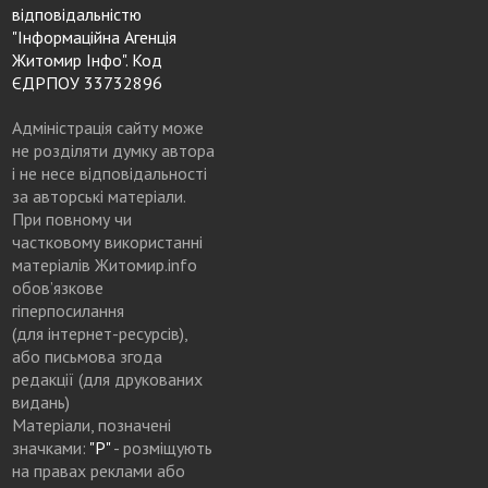
відповідальністю
"Інформаційна Агенція
Житомир Інфо". Код
ЄДРПОУ 33732896
Адміністрація сайту може
не розділяти думку автора
і не несе відповідальності
за авторські матеріали.
При повному чи
частковому використанні
матеріалів Житомир.info
обов’язкове
гіперпосилання
(для інтернет-ресурсів),
або письмова згода
редакції (для друкованих
видань)
Матеріали, позначені
значками:
"Р"
- розміщують
на правах реклами або