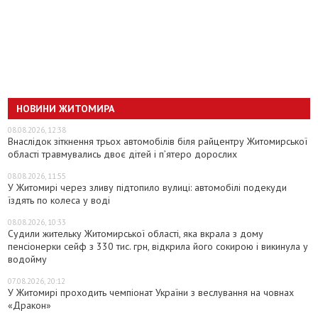
НОВИНИ ЖИТОМИРА
08.08.2026, 12:38
Внаслідок зіткнення трьох автомобілів біля райцентру Житомирської
області травмувались двоє дітей і пʼятеро дорослих
08.08.2026, 11:55
У Житомирі через зливу підтопило вулиці: автомобілі подекуди
їздять по колеса у воді
08.08.2026, 10:33
Судили жительку Житомирської області, яка вкрала з дому
пенсіонерки сейф з 330 тис. грн, відкрила його сокирою і викинула у
водойму
07.08.2026, 20:12
У Житомирі проходить чемпіонат України з веслування на човнах
«Дракон»