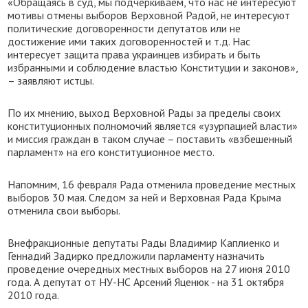
«Обращаясь в суд, мы подчеркиваем, что нас не интересуют
мотивы отмены выборов Верховной Радой, не интересуют
политические договоренности депутатов или не
достижение ими таких договоренностей и т.д. Нас
интересует защита права украинцев избирать и быть
избранными и соблюдение властью Конституции и законов»,
– заявляют истцы.
По их мнению, выход Верховной Рады за пределы своих
конституционных полномочий является «узурпацией власти»
и миссия граждан в таком случае – поставить «взбешенный
парламент» на его конституционное место.
Напомним, 16 февраля Рада отменила проведение местных
выборов 30 мая. Следом за ней и Верховная Рада Крыма
отменила свои выборы.
Внефракционные депутаты Рады Владимир Каплиенко и
Геннадий Задирко предложили парламенту назначить
проведение очередных местных выборов на 27 июня 2010
года. А депутат от НУ-НС Арсений Яценюк - на 31 октября
2010 года.