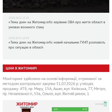
13.05.2022, 13:25
«Тема дня» на Житомир.info: керівник ОВА про життя області в
умовах воєнного стану
29.04.2022, 10:59
«Тема дня» на Житомир.info: новий начальник ГУНП розповість
про ситуацію в області
ЦІНИ В ЖИТОМИРІ
Моніторинг здійснено на основі інформації, отриманої за
методом контрольної закупки 31.07.2026 р. у місцях
продажу: АТБ, пр. Миру, 15А, Ашан, вул. Київська, 77, Метро,
пр. Незалежності, 55в, Сільпо, вул. Житній ринок, 1