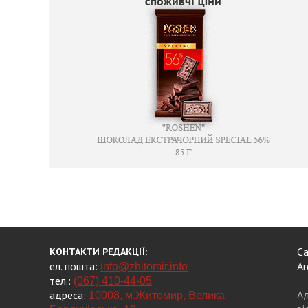
Са
КОНТАКТИ РЕДАКЦІЇ:
ел. пошта:
Аг
info@zhitomir.info
тел.:
(067) 410-44-05
Ад
адреса:
10008, м.Житомир, Велика