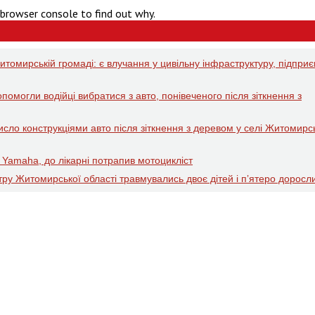
 browser console to find out why.
томирській громаді: є влучання у цивільну інфраструктуру, підпри
омогли водійці вибратися з авто, понівеченого після зіткнення з
исло конструкціями авто після зіткнення з деревом у селі Житомирс
 Yamaha, до лікарні потрапив мотоцикліст
тру Житомирської області травмувались двоє дітей і пʼятеро доросл