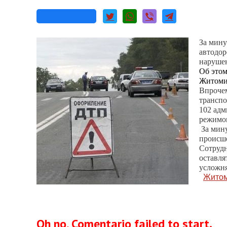
За мину
автодор
наруше
Об это
Житоми
Впрочем
транспо
102 адм
режимо
За мин
происше
Сотрудн
оставля
усложня
Житом
Oh no, Comentario failed to start.