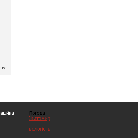
аційна
Погода
Житомир
вологість: