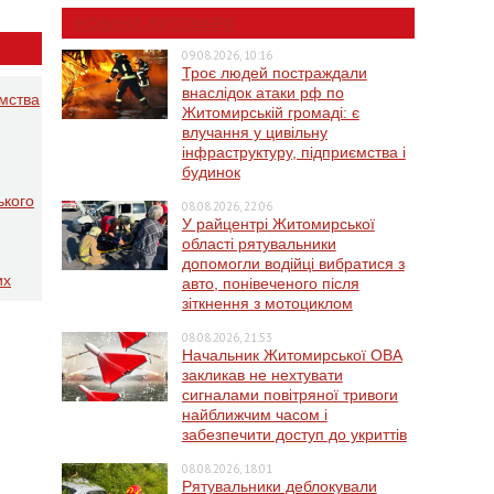
НОВИНИ ЖИТОМИРА
09.08.2026, 10:16
Троє людей постраждали
внаслідок атаки рф по
ємства
Житомирській громаді: є
влучання у цивільну
інфраструктуру, підприємства і
будинок
ького
08.08.2026, 22:06
У райцентрі Житомирської
області рятувальники
допомогли водійці вибратися з
их
авто, понівеченого після
зіткнення з мотоциклом
08.08.2026, 21:53
Начальник Житомирської ОВА
закликав не нехтувати
сигналами повітряної тривоги
найближчим часом і
забезпечити доступ до укриттів
08.08.2026, 18:01
Рятувальники деблокували