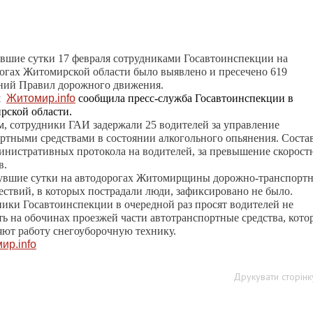
вшие сутки 17 февраля сотрудниками Госавтоинспекции на
огах Житомирской области было выявлено и пресечено 619
ний Правил дорожного движения.
м
Житомир.info
сообщила пресс-служба Госавтоинспекции в
рской области.
, сотрудники ГАИ задержали 25 водителей за управление
ртными средствами в состоянии алкогольного опьянения. Соста
инистративных протокола на водителей, за превышение скорос
в.
увшие сутки на автодорогах Житомирщины дорожно-транспорт
ствий, в которых пострадали люди, зафиксировано не было.
ики Госавтоинспекции в очередной раз просят водителей не
ть на обочинах проезжей части автотранспортные средства, кото
ют работу снегоуборочную технику.
ир.info
Друкувати сторінк