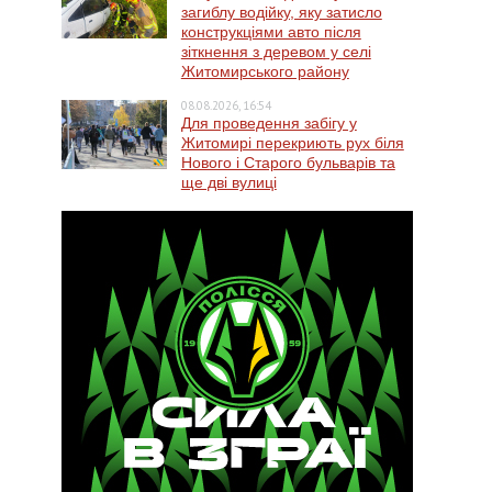
загиблу водійку, яку затисло
конструкціями авто після
зіткнення з деревом у селі
Житомирського району
08.08.2026, 16:54
Для проведення забігу у
Житомирі перекриють рух біля
Нового і Старого бульварів та
ще дві вулиці