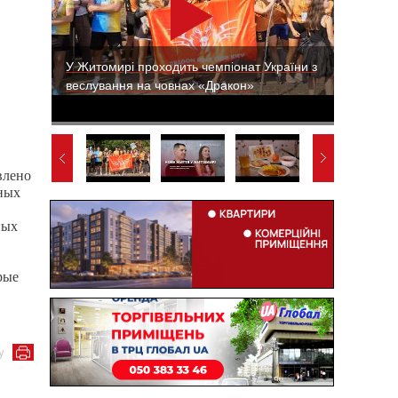
У Житомирі проходить чемпіонат України з
веслування на човнах «Дракон»
влено
тных
ных
рые
у