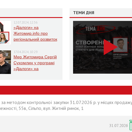
ТЕМИ ДНЯ
12.07.2024, 12:36
«Діалоги» на
Житомир.info про
регіональний розвиток
Житомирщини в умовах
воєнного стану
17.04.2024, 10:29
Мер Житомира Сергій
Сухомлин у програмі
«Діалоги» на
Житомир.info
 за методом контрольної закупки 31.07.2026 р. у місцях продажу
лежності, 55в, Сільпо, вул. Житній ринок, 1