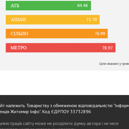
йт належить Товариству з обмеженою відповідальністю "Інформ
енція Житомир Інфо". Код ЄДРПОУ 33732896
міністрація сайту може не розділяти думку автора і не несе