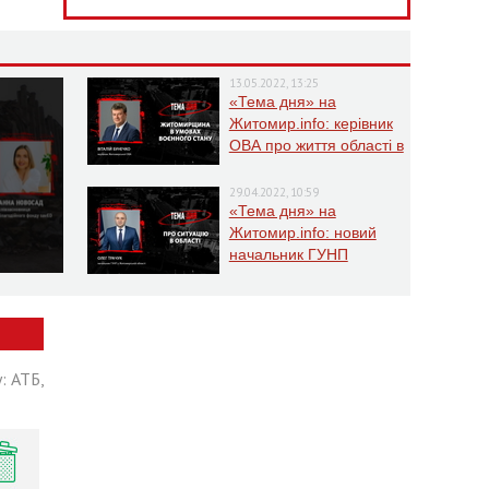
13.05.2022, 13:25
«Тема дня» на
Житомир.info: керівник
ОВА про життя області в
умовах воєнного стану
29.04.2022, 10:59
«Тема дня» на
Житомир.info: новий
начальник ГУНП
розповість про ситуацію
в області
: АТБ,