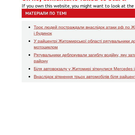
If you own this website, you might want to look at the
МАТЕРІАЛИ ПО ТЕМІ
Троє людей постраждали внаслідок атаки рф по Жи
і будинок
У райцентрі Житомирської області рятувальники доп
мотоциклом
Рятувальники деблокували загиблу водійку, яку зат
району
Біля автовокзалу у Житомирі зіткнулися Mercedes і
Внаслідок зіткнення трьох автомобілів біля райцен