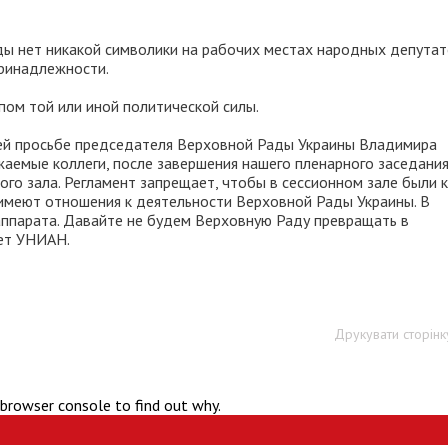
ды нет никакой символики на рабочих местах народных депутат
принадлежности.
пом той или иной политической силы.
ей просьбе председателя Верховной Рады Украины Владимира
ажаемые коллеги, после завершения нашего пленарного заседани
нного зала. Регламент запрещает, чтобы в сессионном зале были 
 имеют отношения к деятельности Верховной Рады Украины. В
аппарата. Давайте не будем Верховную Раду превращать в
ает УНИАН.
Друкувати сторінк
 browser console to find out why.