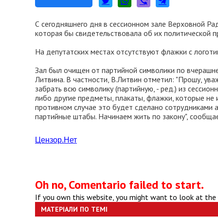
С сегодняшнего дня в сессионном зале Верховной Ра
которая бы свидетельствовала об их политической 
На депутатских местах отсутствуют флажки с логоти
Зал был очищен от партийной символики по вчерашн
Литвина. В частности, В.Литвин отметил: "Прошу, ув
забрать всю символику (партийную, - ред.) из сессио
либо другие предметы, плакаты, флажки, которые не
противном случае это будет сделано сотрудниками 
партийные штабы. Начинаем жить по закону", сообщ
Цензор
.
Нет
Oh no, Comentario failed to start.
If you own this website, you might want to look at the
МАТЕРІАЛИ ПО ТЕМІ