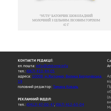
Са
КОНТАКТИ РЕДАКЦІЇ:
ел. пошта:
info@zhitomir.info
Аг
тел.:
(067) 410-44-05
Ад
адреса:
10008, м.Житомир, Велика Бердичівська,
ві
19
Пр
головний редактор:
Тамара Коваль
об
(д
РЕКЛАМНИЙ ВІДДІЛ:
ви
тел.:
(0412) 47-00-47
,
(067) 412-63-04
Ма