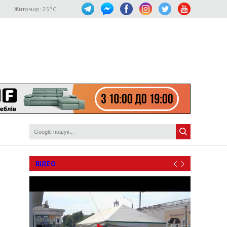
Житомир:
25
°C
ВІДЕО