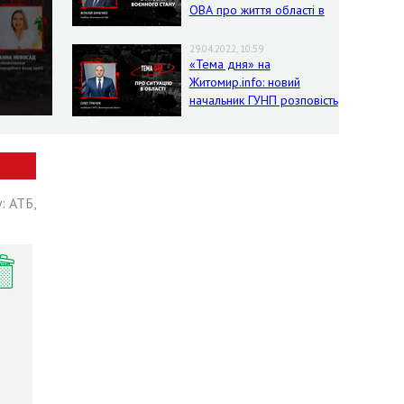
ОВА про життя області в
умовах воєнного стану
29.04.2022, 10:59
«Тема дня» на
Житомир.info: новий
начальник ГУНП розповість
про ситуацію в області
: АТБ,