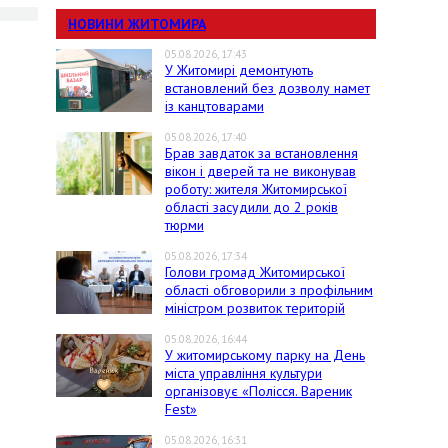
НОВИНИ ЖИТОМИРА
05.08.2026, 17:43
У Житомирі демонтують
встановлений без дозволу намет
із канцтоварами
05.08.2026, 17:40
Брав завдаток за встановлення
вікон і дверей та не виконував
роботу: жителя Житомирської
області засудили до 2 років
тюрми
05.08.2026, 17:34
Голови громад Житомирської
області обговорили з профільним
міністром розвиток територій
05.08.2026, 16:44
У житомирському парку на День
міста управління культури
організовує «Полісся. Вареник
Fest»
05.08.2026, 16:31