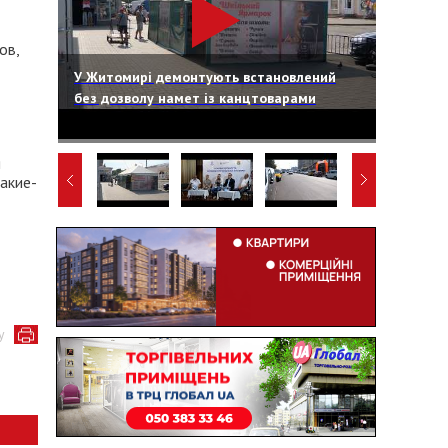
ов,
У Житомирі демонтують встановлений
без дозволу намет із канцтоварами
я
какие-
у