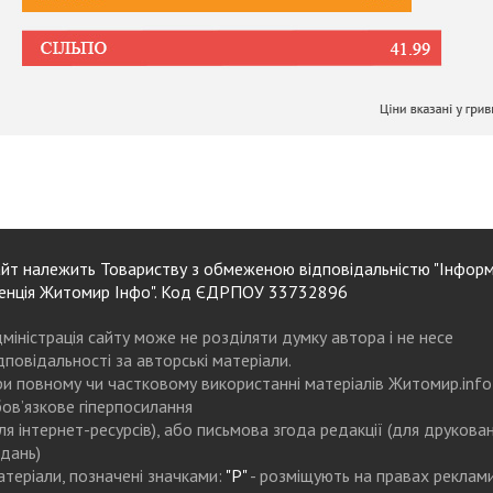
йт належить Товариству з обмеженою відповідальністю "Інформ
енція Житомир Інфо". Код ЄДРПОУ 33732896
міністрація сайту може не розділяти думку автора і не несе
дповідальності за авторські матеріали.
и повному чи частковому використанні матеріалів Житомир.info
ов’язкове гіперпосилання
ля інтернет-ресурсів), або письмова згода редакції (для друкова
дань)
теріали, позначені значками:
"Р"
- розміщують на правах реклам