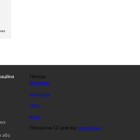
аційна
Погода
Житомир
вологість:
тиск:
вітер:
них
Погода на 10 днів від
sinoptik.ua
и або