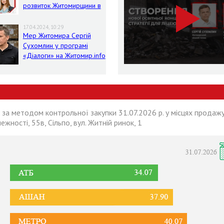
розвиток Житомирщини в
умовах воєнного стану
17.04.2024, 10:29
Мер Житомира Сергій
Сухомлин у програмі
«Діалоги» на Житомир.info
 за методом контрольної закупки 31.07.2026 р. у місцях продажу
лежності, 55в, Сільпо, вул. Житній ринок, 1