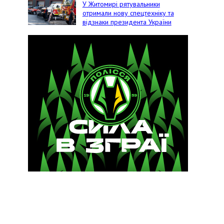
У Житомирі рятувальники
отримали нову спецтехніку та
відзнаки президента України