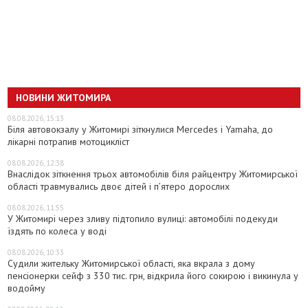
НОВИНИ ЖИТОМИРА
08.08.2026, 15:13
Біля автовокзалу у Житомирі зіткнулися Mercedes і Yamaha, до
лікарні потрапив мотоцикліст
08.08.2026, 12:38
Внаслідок зіткнення трьох автомобілів біля райцентру Житомирської
області травмувались двоє дітей і пʼятеро дорослих
08.08.2026, 11:55
У Житомирі через зливу підтопило вулиці: автомобілі подекуди
їздять по колеса у воді
08.08.2026, 10:33
Судили жительку Житомирської області, яка вкрала з дому
пенсіонерки сейф з 330 тис. грн, відкрила його сокирою і викинула у
водойму