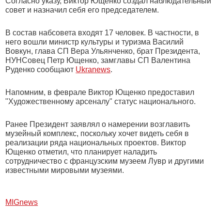
Согласно указу, Виктор Ющенко создал наблюдательный
совет и назначил себя его председателем.
В состав набсовета входят 17 человек. В частности, в
него вошли министр культуры и туризма Василий
Вовкун, глава СП Вера Ульянченко, брат Президента,
НУНСовец Петр Ющенко, замглавы СП Валентина
Руденко сообщают
Ukranews
.
Напомним, в феврале Виктор Ющенко предоставил
"Художественному арсеналу" статус национального.
Ранее Президент заявлял о намерении возглавить
музейный комплекс, поскольку хочет видеть себя в
реализации ряда национальных проектов. Виктор
Ющенко отметил, что планирует наладить
сотрудничество с французским музеем Лувр и другими
известными мировыми музеями.
МIGnews