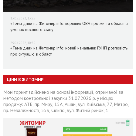
13.05.2022, 13:25
«Тема дня» на Житомир.info: керівник ОВА про життя області в
умовах воєнного стану
29.04.2022, 10:59
«Тема дня» на Житомир.info: новий начальник ГУНП розповість
про ситуацію в області
ЦІНИ В ЖИТОМИРІ
Моніторинг здійснено на основі інформації, отриманої за
методом контрольної закупки 31.07.2026 р. у місцях
продажу: АТБ, пр. Миру, 15А, Ашан, вул. Київська, 77, Метро,
пр. Незалежності, 55в, Сільпо, вул. Житній ринок, 1