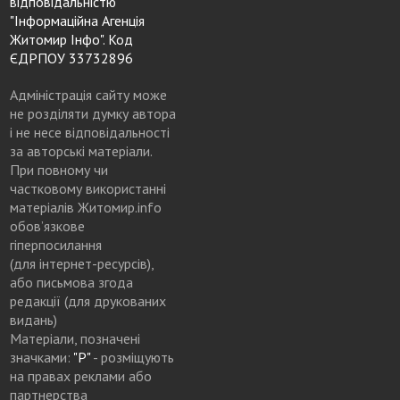
відповідальністю
"Інформаційна Агенція
Житомир Інфо". Код
ЄДРПОУ 33732896
Адміністрація сайту може
не розділяти думку автора
і не несе відповідальності
за авторські матеріали.
При повному чи
частковому використанні
матеріалів Житомир.info
обов’язкове
гіперпосилання
(для інтернет-ресурсів),
або письмова згода
редакції (для друкованих
видань)
Матеріали, позначені
значками:
"Р"
- розміщують
на правах реклами або
партнерства