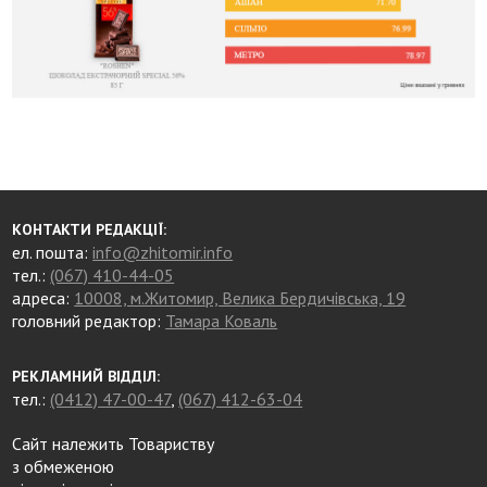
КОНТАКТИ РЕДАКЦІЇ:
ел. пошта:
info@zhitomir.info
тел.:
(067) 410-44-05
адреса:
10008, м.Житомир, Велика Бердичівська, 19
головний редактор:
Тамара Коваль
РЕКЛАМНИЙ ВІДДІЛ:
тел.:
(0412) 47-00-47
,
(067) 412-63-04
Сайт належить Товариству
з обмеженою