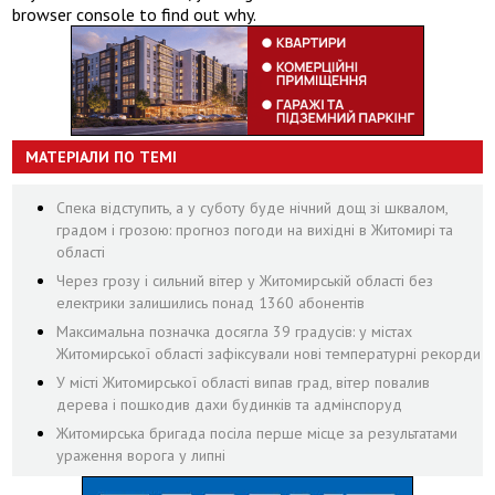
browser console to find out why.
МАТЕРІАЛИ ПО ТЕМІ
Спека відступить, а у суботу буде нічний дощ зі шквалом,
градом і грозою: прогноз погоди на вихідні в Житомирі та
області
Через грозу і сильний вітер у Житомирській області без
електрики залишились понад 1360 абонентів
Максимальна позначка досягла 39 градусів: у містах
Житомирської області зафіксували нові температурні рекорди
У місті Житомирської області випав град, вітер повалив
дерева і пошкодив дахи будинків та адмінспоруд
Житомирська бригада посіла перше місце за результатами
ураження ворога у липні