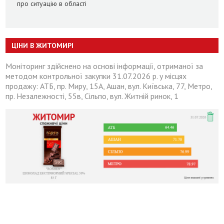
про ситуацію в області
ЦІНИ В ЖИТОМИРІ
Моніторинг здійснено на основі інформації, отриманої за
методом контрольної закупки 31.07.2026 р. у місцях
продажу: АТБ, пр. Миру, 15А, Ашан, вул. Київська, 77, Метро,
пр. Незалежності, 55в, Сільпо, вул. Житній ринок, 1