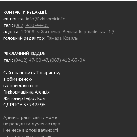
КОНТАКТИ РЕДАКЦІЇ:
ел. пошта:
info@zhitomir.info
тел.:
(067) 410-44-05
адреса:
10008, м.Житомир, Велика Бердичівська, 19
головний редактор:
Тамара Коваль
РЕКЛАМНИЙ ВІДДІЛ:
тел.:
(0412) 47-00-47
,
(067) 412-63-04
Сайт належить Товариству
з обмеженою
відповідальністю
"Інформаційна Агенція
Житомир Інфо". Код
ЄДРПОУ 33732896
Адміністрація сайту може
не розділяти думку автора
і не несе відповідальності
за авторські матеріали.