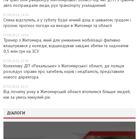
авто постраждали люди, рух транспорту ускладнений
07.08.2026, 14:34
Спека відступить, а у суботу буде нічний дощ зі шквалом, градом і
грозою: прогноз погоди на вихідні в Житомирі та області
07.08.2026, 14:04
Тренер з Житомира, який для уникнення мобілізації фіктивно
влаштувався у коледж, відшкодував завдані збитки та задонатив
0,5 млн грн на ЗСУ
07.08.2026, 13:30
Колективу ДП «Рихальське» з Житомирської області, де поліція
розслідує справи про загибель корів і недбалість, представили
нового директора
07.08.2026, 13:17
Від початку року в Житомирській області втопилися більше людей,
ніж за увесь минулий рік
ДІАЛОГИ