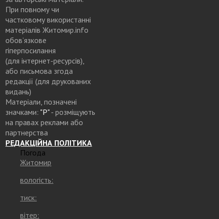
При повному чи
частковому використанні
матеріалів Житомир.info
обов’язкове
гіперпосилання
(для інтернет-ресурсів),
або письмова згода
редакції (для друкованих
видань)
Матеріали, позначені
значками:
"Р"
- розміщують
на правах реклами або
партнерства
РЕДАКЦІЙНА ПОЛІТИКА
Погода
Житомир
вологість:
тиск:
вітер: