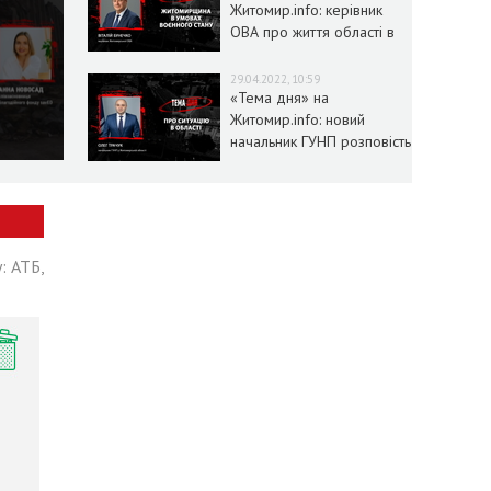
Житомир.info: керівник
ОВА про життя області в
умовах воєнного стану
29.04.2022, 10:59
«Тема дня» на
Житомир.info: новий
начальник ГУНП розповість
про ситуацію в області
: АТБ,