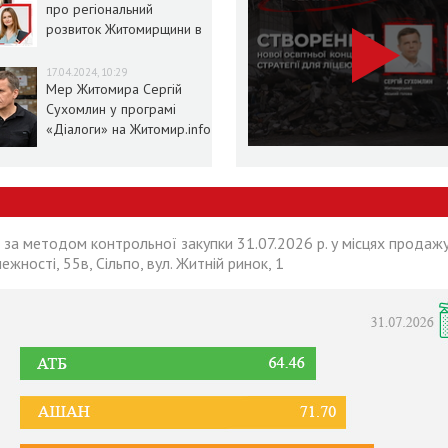
про регіональний
розвиток Житомирщини в
умовах воєнного стану
17.04.2024, 10:29
Мер Житомира Сергій
Сухомлин у програмі
«Діалоги» на Житомир.info
 за методом контрольної закупки 31.07.2026 р. у місцях продажу
лежності, 55в, Сільпо, вул. Житній ринок, 1