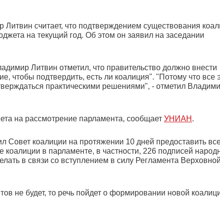
 Литвин считает, что подтверждением существования коа
юджета на текущий год. Об этом он заявил на заседании
адимир Литвин отметил, что правительство должно внести
е, чтобы подтвердить, есть ли коалиция". "Потому что все 
одтверждаться практическими решениями", - отметил Владим
жета на рассмотрение парламента, сообщает
УНИАН
.
 Совет коалиции на протяжении 10 дней предоставить вс
 коалиции в парламенте, в частности, 226 подписей народ
делать в связи со вступлением в силу Регламента Верховно
тов не будет, то речь пойдет о формировании новой коалиц