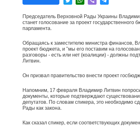
Председатель Верховной Рады Украины Владимир
станет голосование за проект государственного б
парламента.
Обращаясь к заместителю министра финансов, Вл
проект бюджета, и "мы его поставим на голосовани
разговоры - есть или нет (коалиции) - должны п
Литвин.
Он призвал правительство внести проект госбюд
Напомним, 17 февраля Владимир Литвин попросил
документы, которые подтверждают существование
депутатов. По словам спикера, это необходимо с
Рады как закона.
Как сказал спикер, если соответствующих докумен