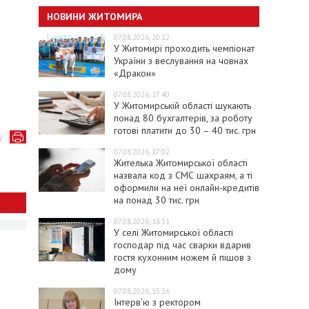
НОВИНИ ЖИТОМИРА
07.08.2026, 20:12
У Житомирі проходить чемпіонат
України з веслування на човнах
«Дракон»
07.08.2026, 17:40
У Житомирській області шукають
понад 80 бухгалтерів, за роботу
готові платити до 30 – 40 тис. грн
у
07.08.2026, 17:02
Жителька Житомирської області
назвала код з СМС шахраям, а ті
оформили на неї онлайн-кредитів
на понад 30 тис. грн
07.08.2026, 16:31
У селі Житомирської області
господар під час сварки вдарив
гостя кухонним ножем й пішов з
дому
07.08.2026, 15:36
Інтерв’ю з ректором