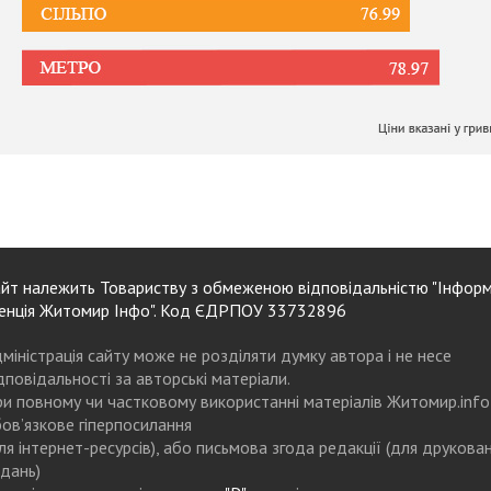
йт належить Товариству з обмеженою відповідальністю "Інформ
енція Житомир Інфо". Код ЄДРПОУ 33732896
міністрація сайту може не розділяти думку автора і не несе
дповідальності за авторські матеріали.
и повному чи частковому використанні матеріалів Житомир.info
ов’язкове гіперпосилання
ля інтернет-ресурсів), або письмова згода редакції (для друкова
дань)