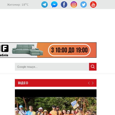
Житомир:
18
°C
ВІДЕО