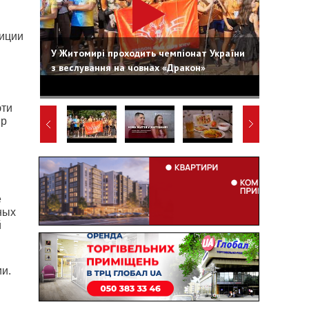
лиции
У Житомирі проходить чемпіонат України
з веслування на човнах «Дракон»
эти
ир
е
ных
й
ии.