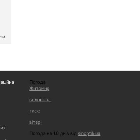
аційна
Погода
Житомир
вологість:
тиск:
вітер:
них
Погода на 10 днів від
sinoptik.ua