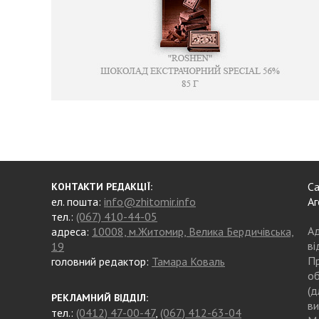
Са
КОНТАКТИ РЕДАКЦІЇ:
ел. пошта:
info@zhitomir.info
Аг
тел.:
(067) 410-44-05
Ад
адреса:
10008, м.Житомир, Велика Бердичівська,
ві
19
Пр
головний редактор:
Тамара Коваль
об
(д
РЕКЛАМНИЙ ВІДДІЛ:
ви
тел.:
(0412) 47-00-47
,
(067) 412-63-04