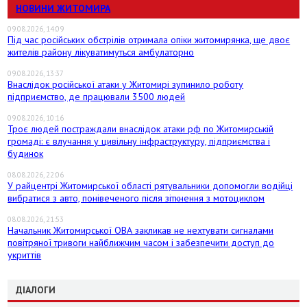
НОВИНИ ЖИТОМИРА
09.08.2026, 14:09
Під час російських обстрілів отримала опіки житомирянка, ще двоє
жителів району лікуватимуться амбулаторно
09.08.2026, 13:37
Внаслідок російської атаки у Житомирі зупинило роботу
підприємство, де працювали 3500 людей
09.08.2026, 10:16
Троє людей постраждали внаслідок атаки рф по Житомирській
громаді: є влучання у цивільну інфраструктуру, підприємства і
будинок
08.08.2026, 22:06
У райцентрі Житомирської області рятувальники допомогли водійці
вибратися з авто, понівеченого після зіткнення з мотоциклом
08.08.2026, 21:53
Начальник Житомирської ОВА закликав не нехтувати сигналами
повітряної тривоги найближчим часом і забезпечити доступ до
укриттів
ДІАЛОГИ