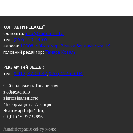
КОНТАКТИ РЕДАКЦІЇ:
ел. пошта:
info@zhitomir.info
тел.:
(067) 410-44-05
адреса:
10008, м.Житомир, Велика Бердичівська, 19
головний редактор:
Тамара Коваль
РЕКЛАМНИЙ ВІДДІЛ:
тел.:
(0412) 47-00-47
,
(067) 412-63-04
Сайт належить Товариству
з обмеженою
відповідальністю
"Інформаційна Агенція
Житомир Інфо". Код
ЄДРПОУ 33732896
Адміністрація сайту може