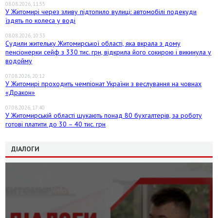
08.08.2026, 11:55
У Житомирі через зливу підтопило вулиці: автомобілі подекуди
їздять по колеса у воді
08.08.2026, 10:33
Судили жительку Житомирської області, яка вкрала з дому
пенсіонерки сейф з 330 тис. грн, відкрила його сокирою і викинула у
водойму
07.08.2026, 20:12
У Житомирі проходить чемпіонат України з веслування на човнах
«Дракон»
07.08.2026, 17:40
У Житомирській області шукають понад 80 бухгалтерів, за роботу
готові платити до 30 – 40 тис. грн
ДІАЛОГИ