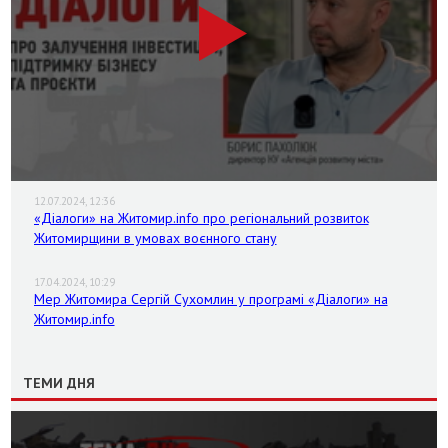
12.07.2024, 12:36
«Діалоги» на Житомир.info про регіональний розвиток
Житомирщини в умовах воєнного стану
17.04.2024, 10:29
Мер Житомира Сергій Сухомлин у програмі «Діалоги» на
Житомир.info
ТЕМИ ДНЯ