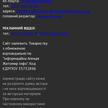
ел. пошта:
info@zhitomir.info
тел.:
(067) 410-44-05
адреса:
10008, м.Житомир, Велика Бердичівська, 19
головний редактор:
Тамара Коваль
РЕКЛАМНИЙ ВІДДІЛ:
тел.:
(0412) 47-00-47
,
(067) 412-63-04
Сайт належить Товариству
з обмеженою
відповідальністю
"Інформаційна Агенція
Житомир Інфо". Код
ЄДРПОУ 33732896
Адміністрація сайту може
не розділяти думку автора
і не несе відповідальності
за авторські матеріали.
При повному чи
частковому використанні