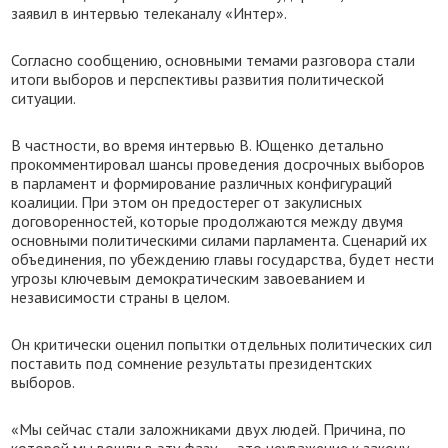
заявил в интервью телеканалу «Интер».
Согласно сообщению, основными темами разговора стали
итоги выборов и перспективы развития политической
ситуации.
В частности, во время интервью В. Ющенко детально
прокомментировал шансы проведения досрочных выборов
в парламент и формирование различных конфигураций
коалиции. При этом он предостерег от закулисных
договоренностей, которые продолжаются между двумя
основными политическими силами парламента. Сценарий их
объединения, по убеждению главы государства, будет нести
угрозы ключевым демократическим завоеванием и
независимости страны в целом.
Он критически оценил попытки отдельных политических сил
поставить под сомнение результаты президентских
выборов.
«Мы сейчас стали заложниками двух людей. Причина, по