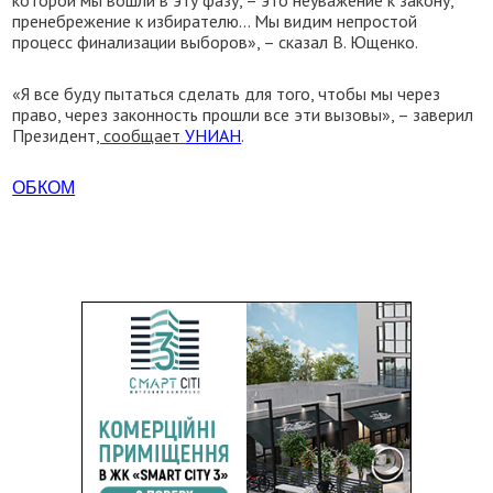
которой мы вошли в эту фазу, – это неуважение к закону,
пренебрежение к избирателю... Мы видим непростой
процесс финализации выборов», – сказал В. Ющенко.
«Я все буду пытаться сделать для того, чтобы мы через
право, через законность прошли все эти вызовы», – заверил
Президент
, сообщает
УНИАН
.
ОБКОМ