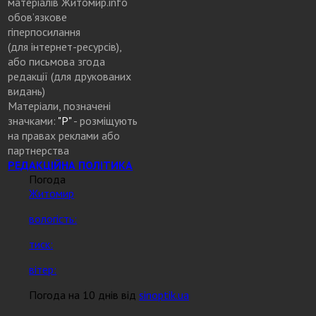
матеріалів Житомир.info
обов’язкове
гіперпосилання
(для інтернет-ресурсів),
або письмова згода
редакції (для друкованих
видань)
Матеріали, позначені
значками:
"Р"
- розміщують
на правах реклами або
партнерства
РЕДАКЦІЙНА ПОЛІТИКА
Погода
Житомир
вологість:
тиск:
вітер:
Погода на 10 днів від
sinoptik.ua