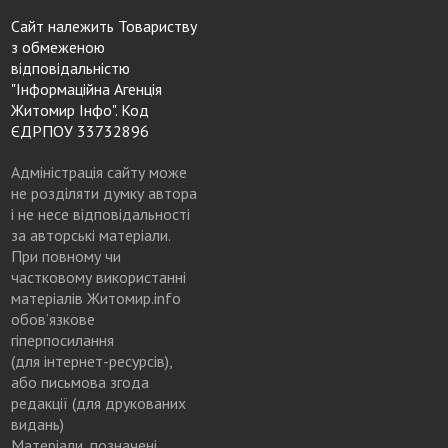
Сайт належить Товариству
з обмеженою
відповідальністю
"Інформаційна Агенція
Житомир Інфо". Код
ЄДРПОУ 33732896
Адміністрація сайту може
не розділяти думку автора
і не несе відповідальності
за авторські матеріали.
При повному чи
частковому використанні
матеріалів Житомир.info
обов’язкове
гіперпосилання
(для інтернет-ресурсів),
або письмова згода
редакції (для друкованих
видань)
Матеріали, позначені