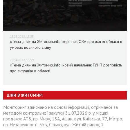
13.05.2022, 13:25
«Тема дня» на Житомир.info: керівник ОВА про життя області в
умовах воєнного стану
29.04.2022, 10:59
«Тема дня» на Житомир.info: новий начальник ГУНП розповість
про ситуацію в області
ЦІНИ В ЖИТОМИРІ
Моніторинг здійснено на основі інформації, отриманої за
методом контрольної закупки 31.07.2026 р. у місцях
продажу: АТБ, пр. Миру, 15А, Ашан, вул. Київська, 77, Метро,
пр. Незалежності, 55в, Сільпо, вул. Житній ринок, 1