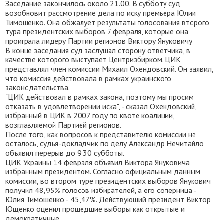
Заседание закончилось около 21.00. В субботу суд
возобновит рассмотрение дела по иску премьера Юлии
Тимошенко. Она обжалует результаты голосования второго
тура президентских выборов 7 февраля, которые она
проиграла лидеру Партии регионов Виктору Януковичу
В конце заседания суд заслушал сторону ответчика, в
качестве которого выступает Центризбирком. ЦИК
представлял член комиссии Михаил Охендовский. Он заявил,
что комиссия действовала в рамках украинского
законодательства.
"ЦИК действовал в рамках закона, поэтому мы просим
отказать в удовлетворении иска", - сказал Охендовский,
избранный в ЦИК в 2007 году по квоте коалиции,
возглавляемой Партией регионов.
После того, как вопросов к представителю комиссии не
осталось, судья-докладчик по делу Александр Нечитайло
объявил перерыв до 9.30 субботы.
ЦИК Украины 14 февраля объявил Виктора Януковича
избранным президентом. Согласно официальным данным
комиссии, во втором туре президентских выборов Янукович
получил 48,95% голосов избирателей, а его соперница -
Юлия Тимошенко - 45,47%. Действующий президент Виктор
Ющенко оценил прошедшие выборы как открытые и
демократичные.