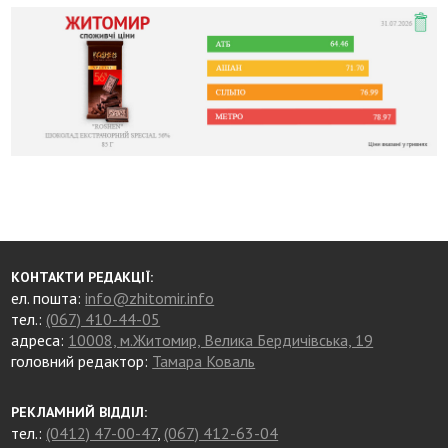
КОНТАКТИ РЕДАКЦІЇ:
ел. пошта:
info@zhitomir.info
тел.:
(067) 410-44-05
адреса:
10008, м.Житомир, Велика Бердичівська, 19
головний редактор:
Тамара Коваль
РЕКЛАМНИЙ ВІДДІЛ:
тел.:
(0412) 47-00-47
,
(067) 412-63-04