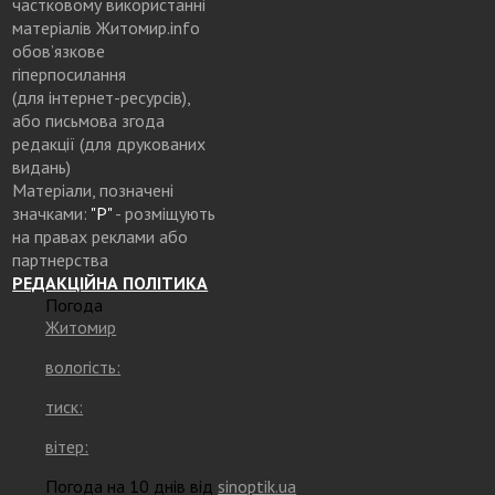
частковому використанні
матеріалів Житомир.info
обов’язкове
гіперпосилання
(для інтернет-ресурсів),
або письмова згода
редакції (для друкованих
видань)
Матеріали, позначені
значками:
"Р"
- розміщують
на правах реклами або
партнерства
РЕДАКЦІЙНА ПОЛІТИКА
Погода
Житомир
вологість:
тиск:
вітер:
Погода на 10 днів від
sinoptik.ua