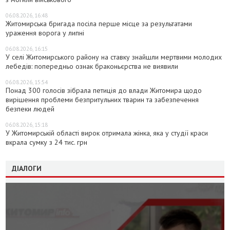
06.08.2026, 16:48
Житомирська бригада посіла перше місце за результатами
ураження ворога у липні
06.08.2026, 16:15
У селі Житомирського району на ставку знайшли мертвими молодих
лебедів: попередньо ознак браконьєрства не виявили
06.08.2026, 15:54
Понад 300 голосів зібрала петиція до влади Житомира щодо
вирішення проблеми безпритульних тварин та забезпечення
безпеки людей
06.08.2026, 15:18
У Житомирській області вирок отримала жінка, яка у студії краси
вкрала сумку з 24 тис. грн
ДІАЛОГИ