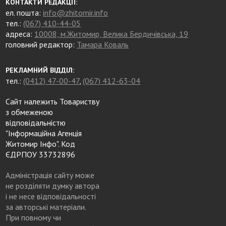
КОНТАКТИ РЕДАКЦІЇ:
ел. пошта:
info@zhitomir.info
тел.:
(067) 410-44-05
адреса:
10008, м.Житомир, Велика Бердичівська, 19
головний редактор:
Тамара Коваль
РЕКЛАМНИЙ ВІДДІЛ:
тел.:
(0412) 47-00-47
,
(067) 412-63-04
Сайт належить Товариству
з обмеженою
відповідальністю
"Інформаційна Агенція
Житомир Інфо". Код
ЄДРПОУ 33732896
Адміністрація сайту може
не розділяти думку автора
і не несе відповідальності
за авторські матеріали.
При повному чи