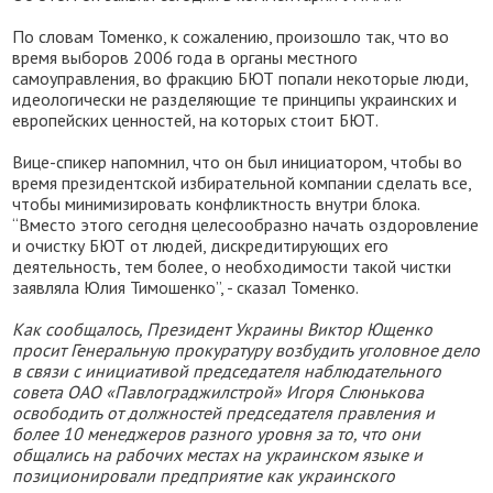
По словам Томенко, к сожалению, произошло так, что во
время выборов 2006 года в органы местного
самоуправления, во фракцию БЮТ попали некоторые люди,
идеологически не разделяющие те принципы украинских и
европейских ценностей, на которых стоит БЮТ.
Вице-спикер напомнил, что он был инициатором, чтобы во
время президентской избирательной компании сделать все,
чтобы минимизировать конфликтность внутри блока.
“Вместо этого сегодня целесообразно начать оздоровление
и очистку БЮТ от людей, дискредитирующих его
деятельность, тем более, о необходимости такой чистки
заявляла Юлия Тимошенко”, - сказал Томенко.
Как сообщалось, Президент Украины Виктор Ющенко
просит Генеральную прокуратуру возбудить уголовное дело
в связи с инициативой председателя наблюдательного
совета ОАО «Павлограджилстрой» Игоря Слюнькова
освободить от должностей председателя правления и
более 10 менеджеров разного уровня за то, что они
общались на рабочих местах на украинском языке и
позиционировали предприятие как украинского