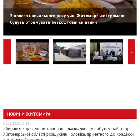
З нового навчального року учні Житомирської громади
будуть отримувати безкоштовні сніданки
НОВИНИ ЖИТОМИРА
06.08.2026, 17:28
Збирався користуватись іменною лампадкою у побуті: у райцентрі
Житомирської області розшукали чоловіка, причетного до крадіжки
з могили військового