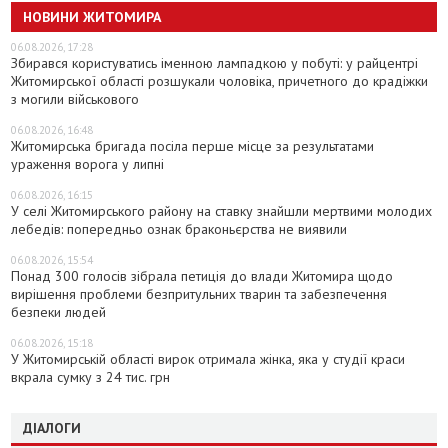
НОВИНИ ЖИТОМИРА
06.08.2026, 17:28
Збирався користуватись іменною лампадкою у побуті: у райцентрі
Житомирської області розшукали чоловіка, причетного до крадіжки
з могили військового
06.08.2026, 16:48
Житомирська бригада посіла перше місце за результатами
ураження ворога у липні
06.08.2026, 16:15
У селі Житомирського району на ставку знайшли мертвими молодих
лебедів: попередньо ознак браконьєрства не виявили
06.08.2026, 15:54
Понад 300 голосів зібрала петиція до влади Житомира щодо
вирішення проблеми безпритульних тварин та забезпечення
безпеки людей
06.08.2026, 15:18
У Житомирській області вирок отримала жінка, яка у студії краси
вкрала сумку з 24 тис. грн
ДІАЛОГИ