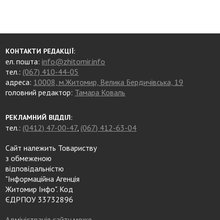
КОНТАКТИ РЕДАКЦІЇ:
ел. пошта:
info@zhitomir.info
тел.:
(067) 410-44-05
адреса:
10008, м.Житомир, Велика Бердичівська, 19
головний редактор:
Тамара Коваль
РЕКЛАМНИЙ ВІДДІЛ:
тел.:
(0412) 47-00-47
,
(067) 412-63-04
Сайт належить Товариству
з обмеженою
відповідальністю
"Інформаційна Агенція
Житомир Інфо". Код
ЄДРПОУ 33732896
Адміністрація сайту може