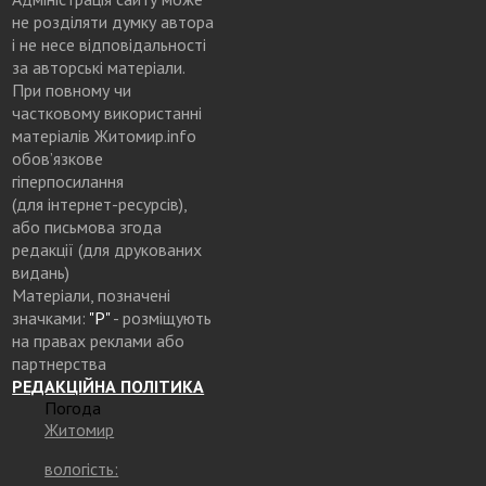
не розділяти думку автора
і не несе відповідальності
за авторські матеріали.
При повному чи
частковому використанні
матеріалів Житомир.info
обов’язкове
гіперпосилання
(для інтернет-ресурсів),
або письмова згода
редакції (для друкованих
видань)
Матеріали, позначені
значками:
"Р"
- розміщують
на правах реклами або
партнерства
РЕДАКЦІЙНА ПОЛІТИКА
Погода
Житомир
вологість: