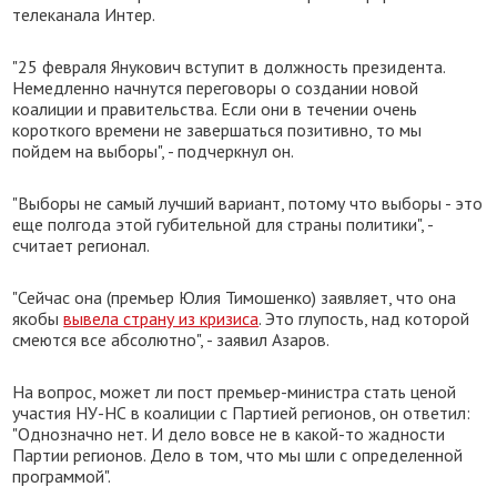
телеканала Интер.
"25 февраля Янукович вступит в должность президента.
Немедленно начнутся переговоры о создании новой
коалиции и правительства. Если они в течении очень
короткого времени не завершаться позитивно, то мы
пойдем на выборы", - подчеркнул он.
"Выборы не самый лучший вариант, потому что выборы - это
еще полгода этой губительной для страны политики", -
считает регионал.
"Сейчас она (премьер Юлия Тимошенко) заявляет, что она
якобы
вывела страну из кризиса
. Это глупость, над которой
смеются все абсолютно", - заявил Азаров.
На вопрос, может ли пост премьер-министра стать ценой
участия НУ-НС в коалиции с Партией регионов, он ответил:
"Однозначно нет. И дело вовсе не в какой-то жадности
Партии регионов. Дело в том, что мы шли с определенной
программой".