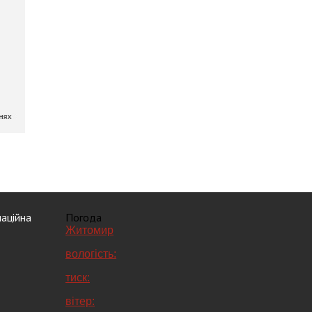
аційна
Погода
Житомир
вологість:
тиск:
вітер: