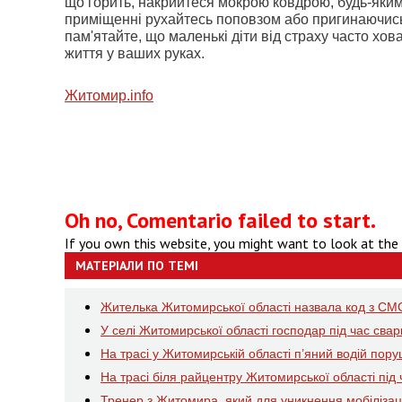
що горить, накрийтеся мокрою ковдрою, будь-яки
приміщенні рухайтесь поповзом або пригинаючись; 
пам'ятайте, що маленькі діти від страху часто хов
життя у ваших руках.
Житомир.info
Oh no, Comentario failed to start.
If you own this website, you might want to look at the
МАТЕРІАЛИ ПО ТЕМІ
Жителька Житомирської області назвала код з СМС
У селі Житомирської області господар під час сва
На трасі у Житомирській області п’яний водій пор
На трасі біля райцентру Житомирської області пі
Тренер з Житомира, який для уникнення мобілізаці