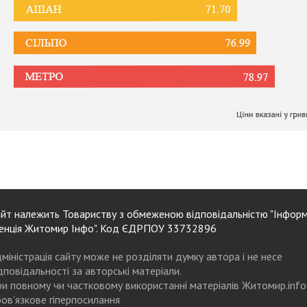
йт належить Товариству з обмеженою відповідальністю "Інформ
енція Житомир Інфо". Код ЄДРПОУ 33732896
міністрація сайту може не розділяти думку автора і не несе
дповідальності за авторські матеріали.
и повному чи частковому використанні матеріалів Житомир.info
ов’язкове гіперпосилання