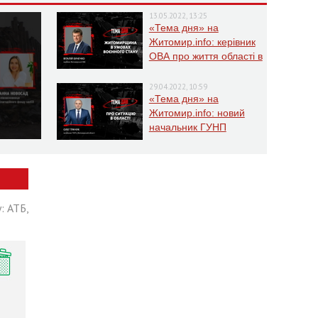
13.05.2022, 13:25
«Тема дня» на
Житомир.info: керівник
ОВА про життя області в
умовах воєнного стану
29.04.2022, 10:59
«Тема дня» на
Житомир.info: новий
начальник ГУНП
розповість про ситуацію
в області
: АТБ,