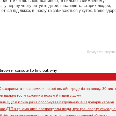
м одягом чи щільною тканиною; в сильно задимленому
у першу чергу рятуйте дітей, інвалідів та старих людей;
аються під ліжко, в шафу та забиваються у куток. Ваше здоро
Друкувати сторінк
 browser console to find out why.
 шахраям, а ті оформили на неї онлайн-кредитів на понад 30 тис. 
рки вдарив гостя кухонним ножем й пішов з дому
ушив ПДР й кілька разів пропонував патрульним 400 доларів хабаря
д час ДТП з трьома авто постраждали люди, рух транспорту ускладн
ї фіктивно влаштувався у коледж, відшкодував завдані збитки та