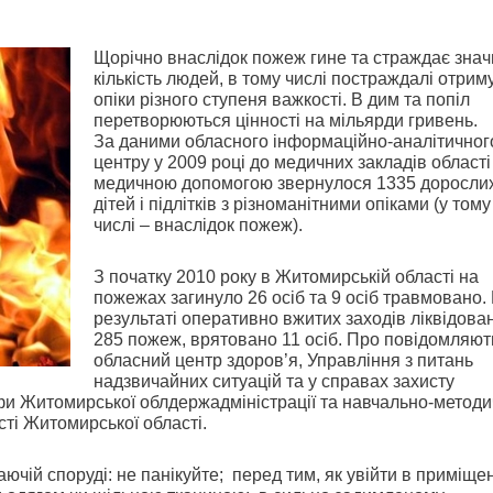
Щорічно внаслідок пожеж гине та страждає знач
кількість людей, в тому числі постраждалі отрим
опіки різного ступеня важкості. В дим та попіл
перетворюються цінності на мільярди гривень.
За даними обласного інформаційно-аналітичног
центру у 2009 році до медичних закладів області
медичною допомогою звернулося 1335 дорослих
дітей і підлітків з різноманітними опіками (у тому
числі – внаслідок пожеж).
З початку 2010 року в Житомирській області на
пожежах загинуло 26 осіб та 9 осіб травмовано.
результаті оперативно вжитих заходів ліквідова
285 пожеж, врятовано 11 осіб. Про повідомляют
обласний центр здоров’я, Управління з питань
надзвичайних ситуацій та у справах захисту
офи Житомирської облдержадміністрації та навчально-метод
сті Житомирської області.
ючій споруді: не панікуйте; перед тим, як увійти в приміще