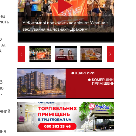
на
ують
У Житомирі проходить чемпіонат України з
веслування на човнах «Дракон»
о
 за
,
 В
но
ь
ичний
ння,