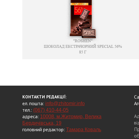
Са
КОНТАКТИ РЕДАКЦІЇ:
ел. пошта:
Аг
info@zhitomir.info
тел.:
(067) 410-44-05
Ад
адреса:
10008, м.Житомир, Велика
ві
Бердичівська, 19
Пр
головний редактор:
Тамара Коваль
об