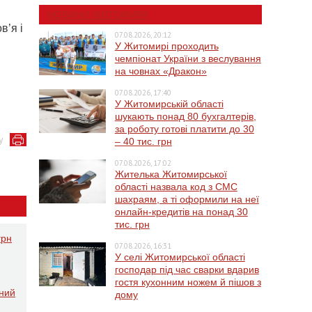
НОВИНИ ЖИТОМИРА
в’я і
07.08.2026, 20:12
У Житомирі проходить
чемпіонат України з веслування
на човнах «Дракон»
07.08.2026, 17:40
У Житомирській області
шукають понад 80 бухгалтерів,
за роботу готові платити до 30
у
– 40 тис. грн
07.08.2026, 17:02
Жителька Житомирської
області назвала код з СМС
шахраям, а ті оформили на неї
онлайн-кредитів на понад 30
тис. грн
грн
07.08.2026, 16:31
У селі Житомирської області
господар під час сварки вдарив
гостя кухонним ножем й пішов з
ений
дому