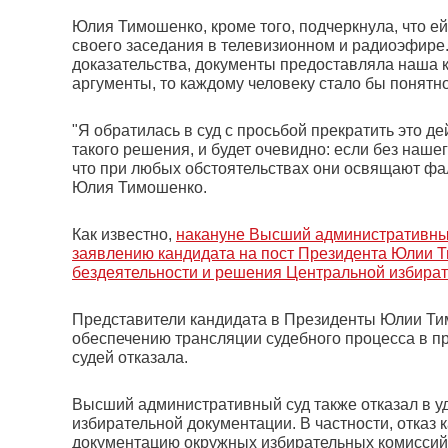
Юлия Тимошенко, кроме того, подчеркнула, что е
своего заседания в телевизионном и радиоэфире. 
доказательства, документы предоставляла наша к
аргументы, то каждому человеку стало бы понятно,
"Я обратилась в суд с просьбой прекратить это д
такого решения, и будет очевидно: если без наше
что при любых обстоятельствах они освящают фал
Юлия Тимошенко.
Как известно,
накануне Высший административный
заявлению кандидата на пост Президента Юлии 
бездеятельности и решения Центральной избира
Представители кандидата в Президенты Юлии Тим
обеспечению трансляции судебного процесса в пр
судей отказала.
Высший административный суд также отказал в у
избирательной документации. В частности, отказ к
документацию окружных избирательных комиссий №