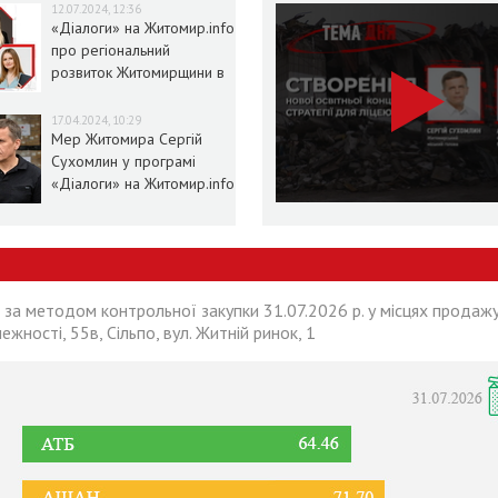
12.07.2024, 12:36
«Діалоги» на Житомир.info
про регіональний
розвиток Житомирщини в
умовах воєнного стану
17.04.2024, 10:29
Мер Житомира Сергій
Сухомлин у програмі
«Діалоги» на Житомир.info
 за методом контрольної закупки 31.07.2026 р. у місцях продажу
лежності, 55в, Сільпо, вул. Житній ринок, 1