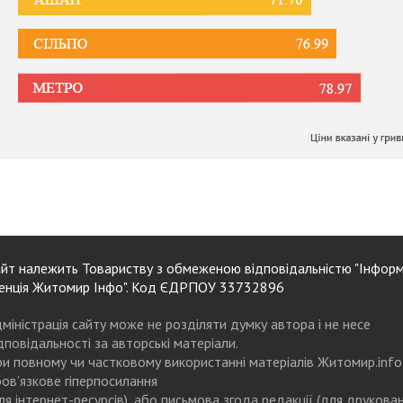
йт належить Товариству з обмеженою відповідальністю "Інформ
енція Житомир Інфо". Код ЄДРПОУ 33732896
міністрація сайту може не розділяти думку автора і не несе
дповідальності за авторські матеріали.
и повному чи частковому використанні матеріалів Житомир.info
ов’язкове гіперпосилання
ля інтернет-ресурсів), або письмова згода редакції (для друкова