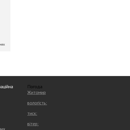
аційна
Погода
Житомир
вологість:
тиск:
вітер:
них