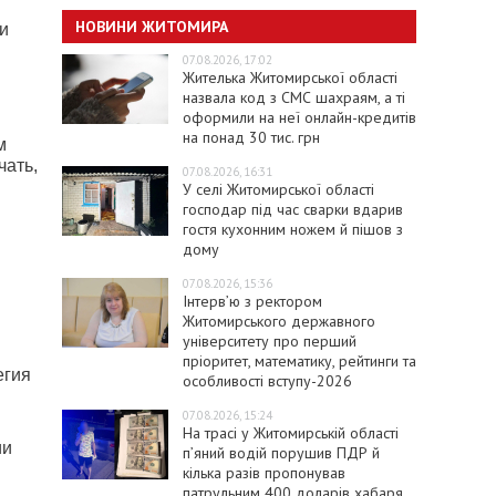
НОВИНИ ЖИТОМИРА
и
07.08.2026, 17:02
Жителька Житомирської області
назвала код з СМС шахраям, а ті
оформили на неї онлайн-кредитів
на понад 30 тис. грн
м
чать,
07.08.2026, 16:31
У селі Житомирської області
господар під час сварки вдарив
гостя кухонним ножем й пішов з
дому
07.08.2026, 15:36
Інтерв’ю з ректором
Житомирського державного
університету про перший
пріоритет, математику, рейтинги та
егия
особливості вступу-2026
07.08.2026, 15:24
На трасі у Житомирській області
ии
п’яний водій порушив ПДР й
кілька разів пропонував
патрульним 400 доларів хабаря