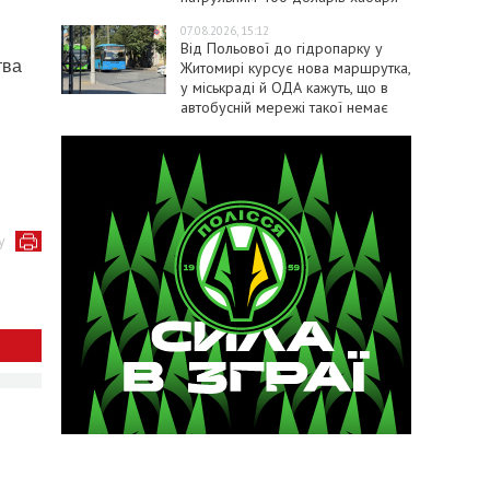
07.08.2026, 15:12
Від Польової до гідропарку у
тва
Житомирі курсує нова маршрутка,
у міськраді й ОДА кажуть, що в
автобусній мережі такої немає
у