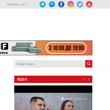
Житомир:
32
°C
ВІДЕО