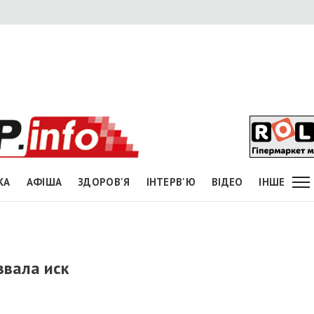
КА
АФІША
ЗДОРОВ'Я
ІНТЕРВ'Ю
ВІДЕО
ІНШЕ
звала иск