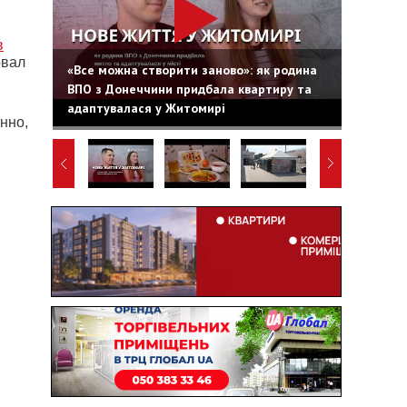
в
овал
«Все можна створити заново»: як родина
ВПО з Донеччини придбала квартиру та
адаптувалася у Житомирі
анно,