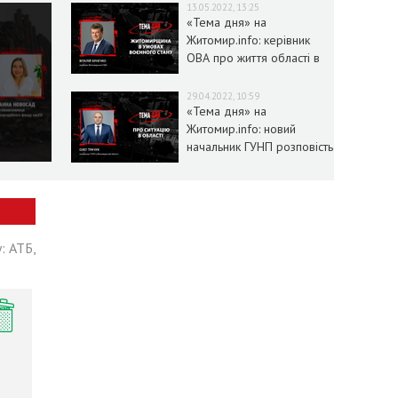
13.05.2022, 13:25
«Тема дня» на
Житомир.info: керівник
ОВА про життя області в
умовах воєнного стану
29.04.2022, 10:59
«Тема дня» на
Житомир.info: новий
начальник ГУНП розповість
про ситуацію в області
: АТБ,