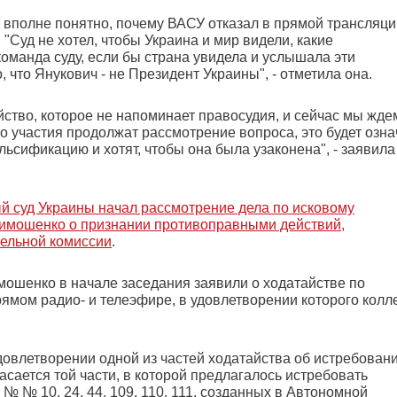
й вполне понятно, почему ВАСУ отказал в прямой трансляци
"Суд не хотел, чтобы Украина и мир видели, какие
оманда суду, если бы страна увидела и услышала эти
 что Янукович - не Президент Украины", - отметила она.
ейство, которое не напоминает правосудия, и сейчас мы жде
го участия продолжат рассмотрение вопроса, это будет озна
ьсификацию и хотят, чтобы она была узаконена", - заявила
 суд Украины начал рассмотрение дела по исковому
Тимошенко о признании противоправными действий,
тельной комиссии
.
ошенко в начале заседания заявили о ходатайстве по
ямом радио- и телеэфире, в удовлетворении которого колл
довлетворении одной из частей ходатайства об истребован
асается той части, в которой предлагалось истребовать
 № 10, 24, 44, 109, 110, 111, созданных в Автономной