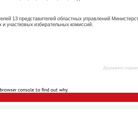
етелей 13 представителей областных управлений Министерс
х и участковых избирательных комиссий.
Друкувати сторінк
 browser console to find out why.