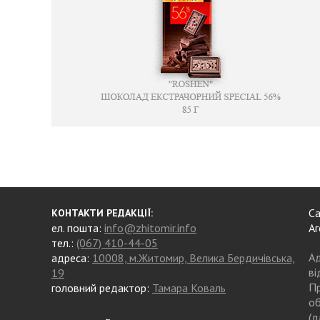
Са
КОНТАКТИ РЕДАКЦІЇ:
ел. пошта:
info@zhitomir.info
Аг
тел.:
(067) 410-44-05
Ад
адреса:
10008, м.Житомир, Велика Бердичівська,
ві
19
Пр
головний редактор:
Тамара Коваль
об
(д