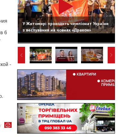
ния
У Житомирі проходить чемпіонат України
з веслування на човнах «Дракон»
в 6
.
кой -
о.
у