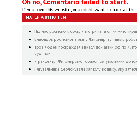
Oh no, Comentario failed to start.
If you own this website, you might want to look at the
МАТЕРІАЛИ ПО ТЕМІ
Під час російських обстрілів отримала опіки житомир
Внаслідок російської атаки у Житомирі зупинило роб
Троє людей постраждали внаслідок атаки рф по Житоми
будинок
У райцентрі Житомирської області рятувальники допом
Рятувальники деблокували загиблу водійку, яку затис