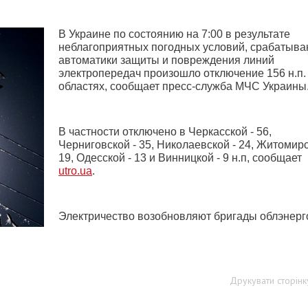
В Украине по состоянию на 7:00 в результате
неблагоприятных погодных условий, срабатыва
автоматики защиты и повреждения линий
электропередач произошло отключение 156 н.п. 
областях, сообщает пресс-служба
МЧС
Украины
В частности отключено в Черкасской - 56,
Черниговской - 35, Николаевской - 24, Житомирс
19, Одесской - 13 и Винницкой - 9 н.п, сообщает
utro.ua
.
Электричество возобновляют бригады облэнерг
Друкувати сторінк