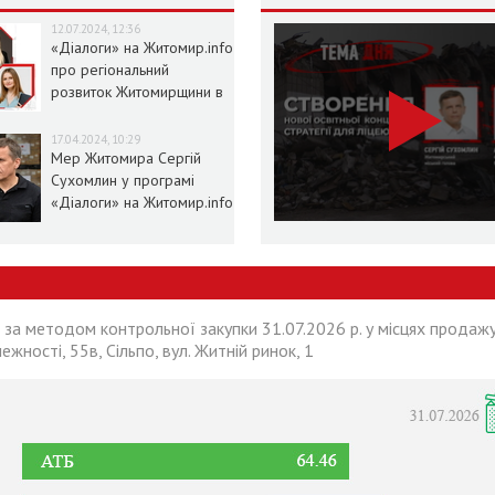
12.07.2024, 12:36
«Діалоги» на Житомир.info
про регіональний
розвиток Житомирщини в
умовах воєнного стану
17.04.2024, 10:29
Мер Житомира Сергій
Сухомлин у програмі
«Діалоги» на Житомир.info
 за методом контрольної закупки 31.07.2026 р. у місцях продажу
лежності, 55в, Сільпо, вул. Житній ринок, 1