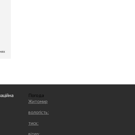
аційна
Погода
Житомир
вологість:
тиск:
вітер: