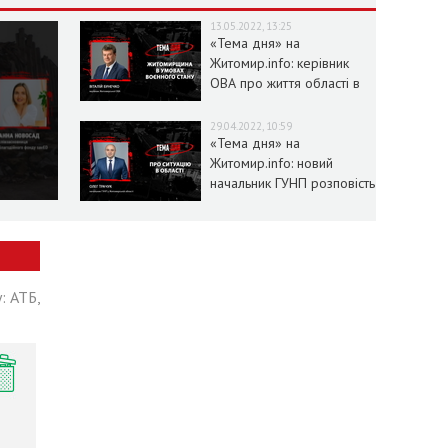
13.05.2022, 13:25
«Тема дня» на
Житомир.info: керівник
ОВА про життя області в
умовах воєнного стану
29.04.2022, 10:59
«Тема дня» на
Житомир.info: новий
начальник ГУНП розповість
про ситуацію в області
: АТБ,