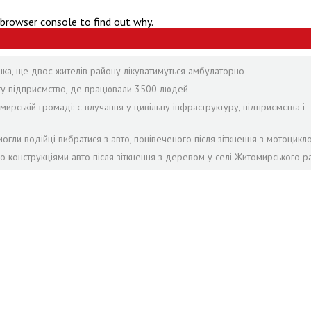
 browser console to find out why.
янка, ще двоє жителів району лікуватимуться амбулаторно
оту підприємство, де працювали 3500 людей
рській громаді: є влучання у цивільну інфраструктуру, підприємства і
огли водійці вибратися з авто, понівеченого після зіткнення з мотоцикл
ло конструкціями авто після зіткнення з деревом у селі Житомирського р