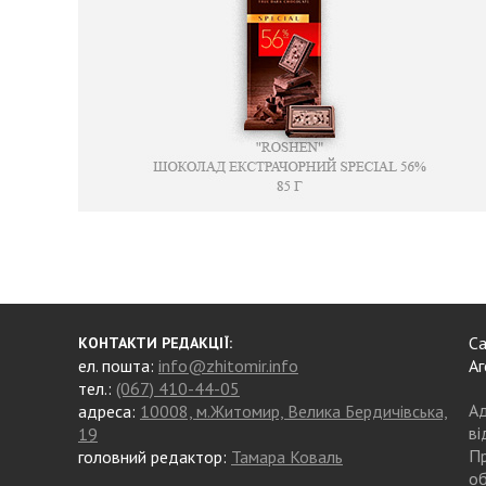
Са
КОНТАКТИ РЕДАКЦІЇ:
ел. пошта:
info@zhitomir.info
Аг
тел.:
(067) 410-44-05
Ад
адреса:
10008, м.Житомир, Велика Бердичівська,
ві
19
Пр
головний редактор:
Тамара Коваль
об