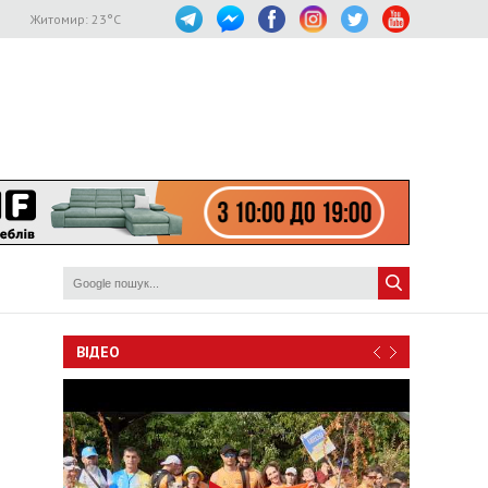
Житомир:
23
°C
ВІДЕО