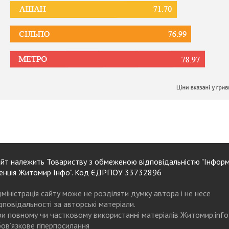
йт належить Товариству з обмеженою відповідальністю "Інформ
енція Житомир Інфо". Код ЄДРПОУ 33732896
міністрація сайту може не розділяти думку автора і не несе
дповідальності за авторські матеріали.
и повному чи частковому використанні матеріалів Житомир.info
ов’язкове гіперпосилання