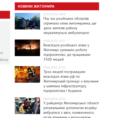
НОВИНИ ЖИТОМИРА
09.08.2026, 14:09
Під час російських обстрілів
отримала опіки житомирянка, ще
двоє жителів району
лікуватимуться амбулаторно
09.08.2026, 13:37
Внаслідок російської атаки у
Житомирі зупинило роботу
ом
підприємство, де працювали
3500 людей
айону
09.08.2026, 10:16
Троє людей постраждали
внаслідок атаки рф по
Житомирській громаді: є влучання
у цивільну інфраструктуру,
підприємства і будинок
08.08.2026, 22:06
У райцентрі Житомирської області
рятувальники допомогли водійці
вибратися з авто, понівеченого
після зіткнення з мотоциклом