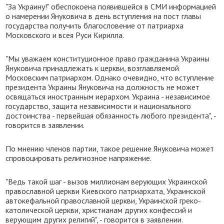
"За Украину!" обеспокоена появившейся в СМИ информацией
о намерении Януковича в день вступления на пост главы
государства получить благословение от патриарха
Московского и всея Руси Кирилла.
"Мы уважаем конституционное право гражданина Украины
Януковича принадлежать к церкви, возглавляемой
Московским патриархом. Однако очевидно, что вступление
президента Украины Януковича на должность не может
освящаться иностранным иерархом. Украина - независимое
государство, защита независимости и национального
достоинства - первейшая обязанность любого президента", -
говорится в заявлении.
По мнению членов партии, такое решение Януковича может
спровоцировать религиозное напряжение.
"Ведь такой шаг - вызов миллионам верующих Украинской
православной церкви Киевского патриархата, Украинской
автокефальной православной церкви, Украинской греко-
католической церкви, христианам других конфессий и
верующим других религий", - говорится в заявлении.