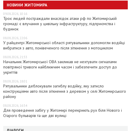
НОВИНИ ЖИТОМИРА
09.08.2026, 10:16
Троє людей постраждали внаслідок атаки рф по Житомирській
громаді: є влучання у цивільну інфраструктуру, підприємства і
будинок
08.08.2026, 22:06
У райцентрі Житомирської області рятувальники допомогли водійці
вибратися з авто, понівеченого після зіткнення з мотоциклом
08.08.2026, 21:53
Начальник Житомирської ОВА закликав не нехтувати сигналами
повітряної тривоги найближчим часом і забезпечити доступ до
укриттів
08.08.2026, 18:01
Рятувальники деблокували загиблу водійку, яку затисло
конструкціями авто після зіткнення з деревом у селі Житомирського
району
08.08.2026, 16:54
Для проведення забігу у Житомирі перекриють рух біля Нового і
Старого бульварів та ще дві вулиці
ДІАЛОГИ