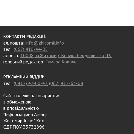
КОНТАКТИ РЕДАКЦІЇ:
ел. пошта:
info@zhitomir.info
тел.:
(067) 410-44-05
адреса:
10008, м.Житомир, Велика Бердичівська, 19
головний редактор:
Тамара Коваль
РЕКЛАМНИЙ ВІДДІЛ:
тел.:
(0412) 47-00-47
,
(067) 412-63-04
Сайт належить Товариству
з обмеженою
відповідальністю
"Інформаційна Агенція
Житомир Інфо". Код
ЄДРПОУ 33732896