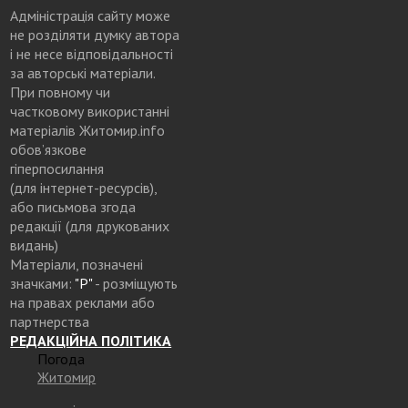
Адміністрація сайту може
не розділяти думку автора
і не несе відповідальності
за авторські матеріали.
При повному чи
частковому використанні
матеріалів Житомир.info
обов’язкове
гіперпосилання
(для інтернет-ресурсів),
або письмова згода
редакції (для друкованих
видань)
Матеріали, позначені
значками:
"Р"
- розміщують
на правах реклами або
партнерства
РЕДАКЦІЙНА ПОЛІТИКА
Погода
Житомир