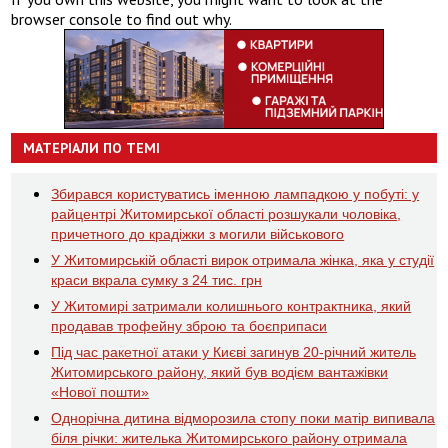
browser console to find out why.
МАТЕРІАЛИ ПО ТЕМІ
Збирався користуватись іменною лампадкою у побуті: у
райцентрі Житомирської області розшукали чоловіка,
причетного до крадіжки з могили військового
У Житомирській області вирок отримала жінка, яка у студії
краси вкрала сумку з 24 тис. грн
У Житомирі затримали колишнього контрактника, який
продавав трофейну зброю та боєприпаси
Під час ракетної атаки у Києві загинув 20-річний житель
Житомирського району, який був водієм вантажівки
«Нової пошти»
Однорічна дитина відморозила стопу поки матір випивала
біля річки: жителька Житомирського району отримала