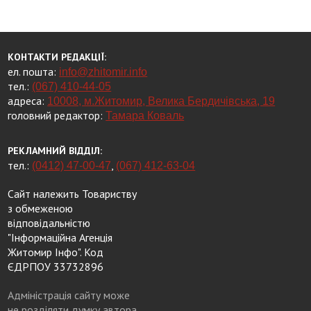
КОНТАКТИ РЕДАКЦІЇ:
ел. пошта:
info@zhitomir.info
тел.:
(067) 410-44-05
адреса:
10008, м.Житомир, Велика Бердичівська, 19
головний редактор:
Тамара Коваль
РЕКЛАМНИЙ ВІДДІЛ:
тел.:
,
(0412) 47-00-47
(067) 412-63-04
Сайт належить Товариству
з обмеженою
відповідальністю
"Інформаційна Агенція
Житомир Інфо". Код
ЄДРПОУ 33732896
Адміністрація сайту може
не розділяти думку автора