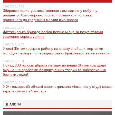
06.08.2026, 17:28
Збирався користуватись іменною лампадкою у побуті: у
райцентрі Житомирської області розшукали чоловіка,
причетного до крадіжки з могили військового
06.08.2026, 16:48
Житомирська бригада посіла перше місце за результатами
ураження ворога у липні
06.08.2026, 16:15
У селі Житомирського району на ставку знайшли мертвими
молодих лебедів: попередньо ознак браконьєрства не виявили
06.08.2026, 15:54
Понад 300 голосів зібрала петиція до влади Житомира щодо
вирішення проблеми безпритульних тварин та забезпечення
безпеки людей
06.08.2026, 15:18
У Житомирській області вирок отримала жінка, яка у студії краси
вкрала сумку з 24 тис. грн
ДІАЛОГИ