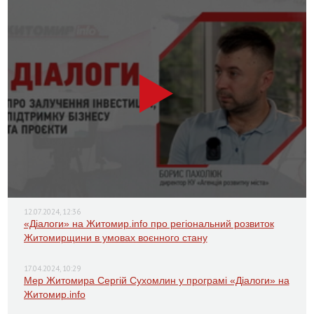
12.07.2024, 12:36
«Діалоги» на Житомир.info про регіональний розвиток
Житомирщини в умовах воєнного стану
17.04.2024, 10:29
Мер Житомира Сергій Сухомлин у програмі «Діалоги» на
Житомир.info