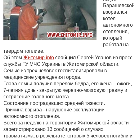
Барашевской
взорвался
котел
автономного
отопления,
который
работал на
твердом топливе.
Об этом
Житомир.
info
сообщил
Сергей Уланов из пресс-
службы ГУ МЧС Украины в Житомирской области.
Семью из трех человек госпитализировали в
медицинские учреждения города.
Глава семьи получил перелом бедра, его жена – ожоги,
7-летняя дочь - закрытую черепно-мозговую травму и
сотрясение головного мозга.
Состояние пострадавших средней тяжести.
Причина взрыва - нарушение эксплуатации
автономного отопления.
Всего за неделю на территории Житомирской области
зарегистрировано 13 сообщений о случаях
травматизма, в результате которых 5 человек погибли и