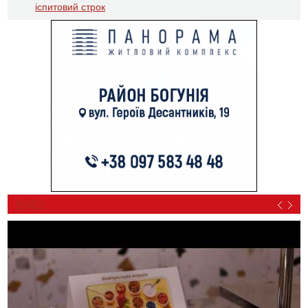
іспитовий строк
ВІДЕО