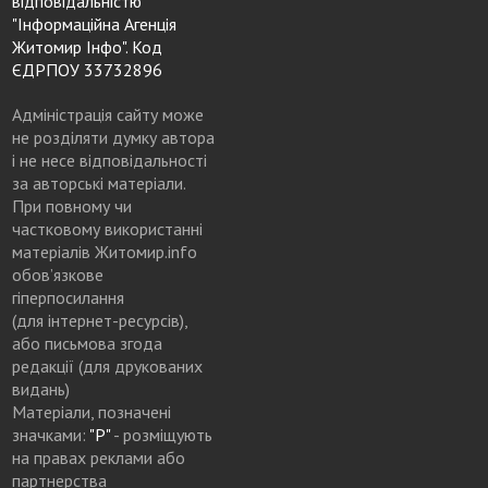
відповідальністю
"Інформаційна Агенція
Житомир Інфо". Код
ЄДРПОУ 33732896
Адміністрація сайту може
не розділяти думку автора
і не несе відповідальності
за авторські матеріали.
При повному чи
частковому використанні
матеріалів Житомир.info
обов’язкове
гіперпосилання
(для інтернет-ресурсів),
або письмова згода
редакції (для друкованих
видань)
Матеріали, позначені
значками:
"Р"
- розміщують
на правах реклами або
партнерства