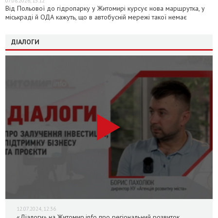
07.08.2026, 15:12
Від Польової до гідропарку у Житомирі курсує нова маршрутка, у
міськраді й ОДА кажуть, що в автобусній мережі такої немає
ДІАЛОГИ
12.07.2024, 12:36
«Діалоги» на Житомир.info про регіональний розвиток