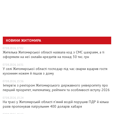
НОВИНИ ЖИТОМИРА
07.08.2026, 17:02
Жителька Житомирської області назвала код з СМС шахраям, а ті
оформили на неї онлайн-кредитів на понад 30 тис. грн
07.08.2026, 16:31
У селі Житомирської області господар під час сварки вдарив гостя
кухонним ножем й пішов з дому
07.08.2026, 15:36
Інтерв’ю з ректором Житомирського державного університету про
перший пріоритет, математику, рейтинги та особливості вступу-2026
07.08.2026, 15:24
На трасі у Житомирській області п’яний водій порушив ПДР й кілька
разів пропонував патрульним 400 доларів хабаря