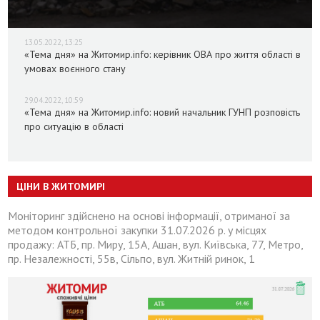
13.05.2022, 13:25
«Тема дня» на Житомир.info: керівник ОВА про життя області в
умовах воєнного стану
29.04.2022, 10:59
«Тема дня» на Житомир.info: новий начальник ГУНП розповість
про ситуацію в області
ЦІНИ В ЖИТОМИРІ
Моніторинг здійснено на основі інформації, отриманої за
методом контрольної закупки 31.07.2026 р. у місцях
продажу: АТБ, пр. Миру, 15А, Ашан, вул. Київська, 77, Метро,
пр. Незалежності, 55в, Сільпо, вул. Житній ринок, 1