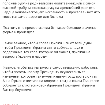
положив руку на родительский молитвенник, или с самой
высокой трибуны, положив руку на древнейший раритет.
Сердце человеческое, его искренность и простота - вот что
является самое дорогое для Господа.
Поэтому я не предоставляла бы такое большое значение
форме и процедуре.
Самое важное, чтобы слова Присяги шли от всей души,
чтобы Президент Украины свято соблюдал дух и
содержание тех слов, которые он скажет, присягая на
верность Украине и народу.
Главное, чтобы все мы вместе самоотверженно работали,
чтобы помочь новому Президенту осуществить те
изменения, которые так нужны нашему государству», - так
Анна Герман ответила на вопрос о том, на каком Евангелии
собирается клясться новоизбранный Президент Украины
Виктор Янукович».