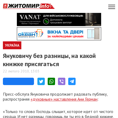
УКРАЇНА
Януковичу без разницы, на какой
книжке присягаться
22 лютого 2010, 13:03
Пресс-обслуга Януковича продолжает радовать публику,
распространяя
«духовные» наставления Ани Герман
:
«Только то слово Господь слышит, которое идет от чистого
сердца. И нет разницы, говоришь ли ты его в бедной хижине,