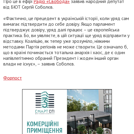
Про це в ефірі
Радіо «Свобода»
заявив народний депутат
від БЮТ Сергій Соболєв.
«Фактично, це прецедент в українській історії, коли уряд сам
вимагає підтвердити до себе довіру. Якщо парламент
підтверджує довіру, уряд далі працює – це європейська
практика. Бо, ви уявляєте, в цій ситуації ще уряд відправити у
відставку. Коаліцію, як тепер уже зрозуміло, ніякими
методами Партія регіонів не може створити. Це означало б,
що в країні починається тотальна анархія і хаос, де є один
напівлегітимно обраний Президент і жоден інший орган
влади не існує», – заявив Соболєв.
Форпост