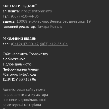
КОНТАКТИ РЕДАКЦІЇ:
ел. пошта:
info@zhitomir.info
тел.:
(067) 410-44-05
адреса:
10008, м.Житомир, Велика Бердичівська, 19
головний редактор:
Тамара Коваль
РЕКЛАМНИЙ ВІДДІЛ:
тел.:
(0412) 47-00-47
,
(067) 412-63-04
Сайт належить Товариству
з обмеженою
відповідальністю
"Інформаційна Агенція
Житомир Інфо". Код
ЄДРПОУ 33732896
Адміністрація сайту може
не розділяти думку автора
і не несе відповідальності
за авторські матеріали.