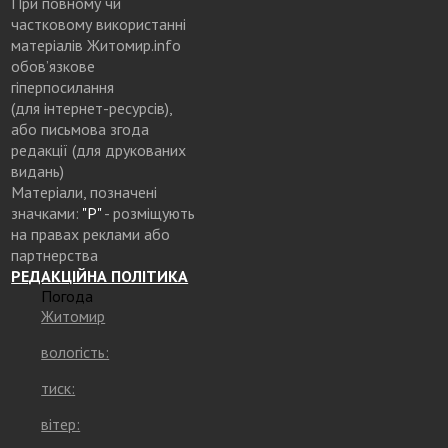
При повному чи
частковому використанні
матеріалів Житомир.info
обов’язкове
гіперпосилання
(для інтернет-ресурсів),
або письмова згода
редакції (для друкованих
видань)
Матеріали, позначені
значками:
"Р"
- розміщують
на правах реклами або
партнерства
РЕДАКЦІЙНА ПОЛІТИКА
Погода
Житомир
вологість:
тиск:
вітер: