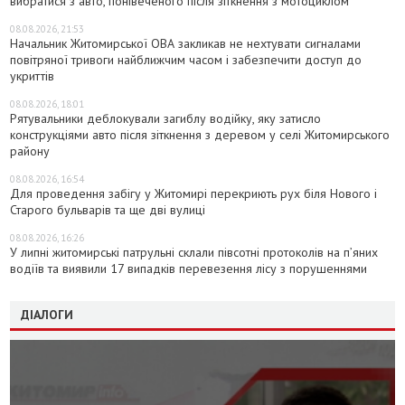
вибратися з авто, понівеченого після зіткнення з мотоциклом
08.08.2026, 21:53
Начальник Житомирської ОВА закликав не нехтувати сигналами
повітряної тривоги найближчим часом і забезпечити доступ до
укриттів
08.08.2026, 18:01
Рятувальники деблокували загиблу водійку, яку затисло
конструкціями авто після зіткнення з деревом у селі Житомирського
району
08.08.2026, 16:54
Для проведення забігу у Житомирі перекриють рух біля Нового і
Старого бульварів та ще дві вулиці
08.08.2026, 16:26
У липні житомирські патрульні склали півсотні протоколів на пʼяних
водіїв та виявили 17 випадків перевезення лісу з порушеннями
ДІАЛОГИ