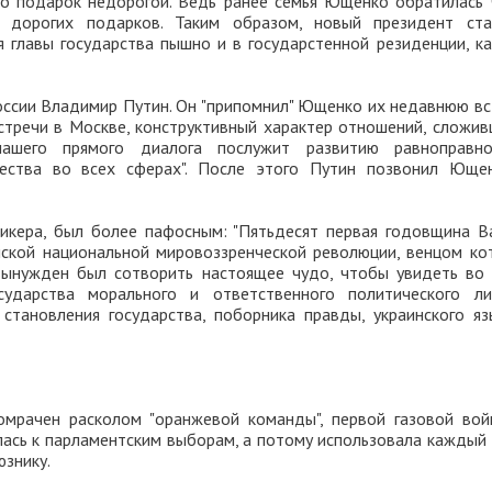
то подарок недорогой. Ведь ранее семья Ющенко обратилась 
т дорогих подарков. Таким образом, новый президент ста
главы государства пышно и в государстенной резиденции, ка
ссии Владимир Путин. Он "припомнил" Ющенко их недавнюю вс
стречи в Москве, конструктивный характер отношений, сложив
ашего прямого диалога послужит развитию равноправн
ичества во всех сферах". После этого Путин позвонил Юще
икера, был более пафосным: "Пятьдесят первая годовщина В
нской национальной мировоззренческой революции, венцом ко
вынужден был сотворить настоящее чудо, чтобы увидеть во 
сударства морального и ответственного политического ли
тановления государства, поборника правды, украинского яз
мрачен расколом "оранжевой команды", первой газовой вой
лась к парламентским выборам, а потому использовала каждый 
юзнику.