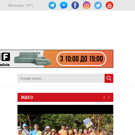
Житомир:
19
°C
ВІДЕО