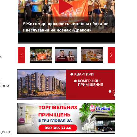
У Житомирі проходить чемпіонат України
з веслування на човнах «Дракон»
.
и
орой
щенко