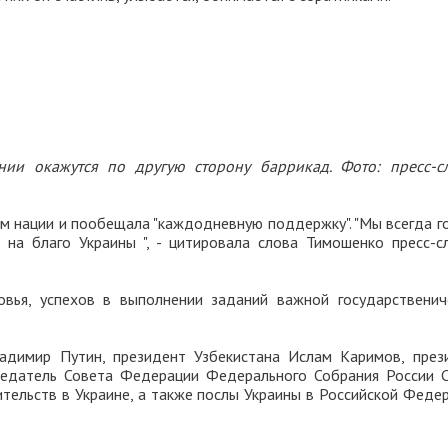
нии окажутся по другую сторону баррикад. Фото: пресс-с
м нации и пообещала "каждодневную поддержку". "Мы всегда г
на благо Украины ", - цитировала слова Тимошенко пресс-с
вья, успехов в выполнении заданий важной государственич
адимир Путин, президент Узбекистана Ислам Каримов, през
седатель Совета Федерации Федерального Собрания России С
тельств в Украине, а также послы Украины в Российской Федер