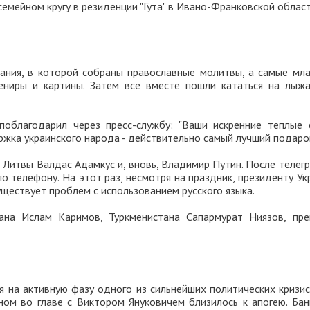
емейном кругу в резиденции "Гута" в Ивано-Франковской област
дания, в которой собраны православные молитвы, а самые мл
ениры и картины. Затем все вместе пошли кататься на лыжа
поблагодарил через пресс-службу: "Ваши искренние теплые 
ка украинского народа - действительно самый лучший подарок
т Литвы Валдас Адамкус и, вновь, Владимир Путин. После теле
о телефону. На этот раз, несмотря на праздник, президенту У
уществует проблем с использованием русского языка.
на Ислам Каримов, Туркменистана Сапармурат Ниязов, пре
я на активную фазу одного из сильнейших политических кризис
ом во главе с Виктором Януковичем близилось к апогею. Бан