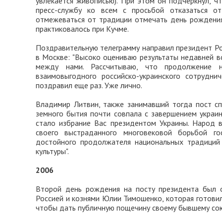
увлекается живописью). При этом он подчеркнул, ч
пресс-службу ко всем с просьбой отказаться о
отмежеваться от традиции отмечать день рождения 
практиковалось при Кучме.
Поздравительную телеграмму направил президент Ро
в Москве: "Высоко оцениваю результаты недавней в
между нами. Рассчитываю, что продолжение н
взаимовыгодного российско-украинского сотрудн
поздравил еще раз. Уже лично.
Владимир Литвин, также занимавший тогда пост сп
земного бытия почти совпала с завершением украи
стало избрание Вас президентом Украины. Народ 
своего выстраданного многовековой борьбой го
достойного продолжателя национальных традиций с
культуры".
2006
Второй день рождения на посту президента был о
Россией и кознями Юлии Тимошенко, которая готови
чтобы дать публичную пощечину своему бывшему со