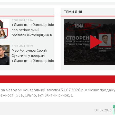
ТЕМИ ДНЯ
12.07.2024, 12:36
«Діалоги» на Житомир.info
про регіональний
розвиток Житомирщини в
умовах воєнного стану
17.04.2024, 10:29
Мер Житомира Сергій
Сухомлин у програмі
«Діалоги» на Житомир.info
 за методом контрольної закупки 31.07.2026 р. у місцях продажу
лежності, 55в, Сільпо, вул. Житній ринок, 1