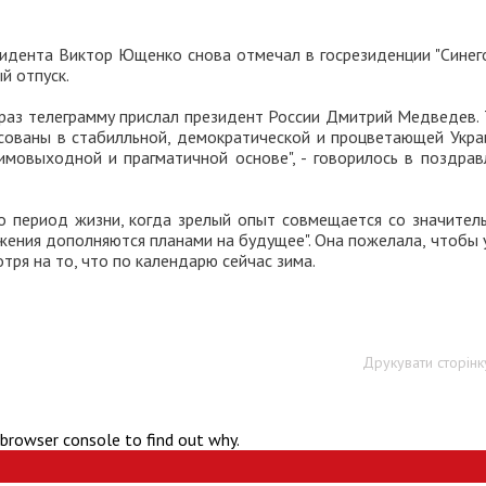
идента Виктор Ющенко снова отмечал в госрезиденции "Синего
й отпуск.
 раз телеграмму прислал президент России Дмитрий Медведев. 
есованы в стабилльной, демократической и процветающей Украи
мовыходной и прагматичной основе", - говорилось в поздрав
о период жизни, когда зрелый опыт совмещается со значител
жения дополняются планами на будущее". Она пожелала, чтобы у
отря на то, что по календарю сейчас зима.
Друкувати сторінк
 browser console to find out why.