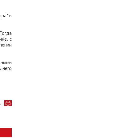
ра" в
Тогда
не, с
лении
ьными
 него
у