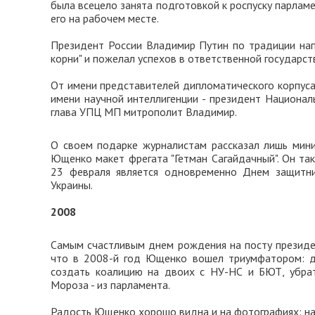
была всецело занята подготовкой к роспуску парлам
его на рабочем месте.
Президент России Владимир Путин по традиции напо
корни" и пожелал успехов в ответственной государст
От имени представителей дипломатического корпуса 
имени научной интеллигенции - президент Национал
глава УПЦ МП митрополит Владимир.
О своем подарке журналистам рассказал лишь мини
Ющенко макет фрегата "Гетман Сагайдачный". Он та
23 февраля является одновременно Днем защитн
Украины.
2008
Самым счастливым днем рождения на посту президе
что в 2008-й год Ющенко вошел триумфатором: до
создать коалицию на двоих с НУ-НС и БЮТ, убрать
Мороза - из парламента.
Радость Ющенко хорошо видна и на фотографиях: на н