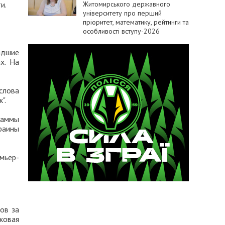
Житомирського державного
и.
університету про перший
пріоритет, математику, рейтинги та
особливості вступу-2026
адшие
х. На
слова
".
граммы
краины
мьер-
ов за
ковая