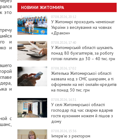
через
рался
НОВИНИ ЖИТОМИРА
к это
07.08.2026, 20:12
У Житомирі проходить чемпіонат
України з веслування на човнах
тречу
«Дракон»
шийся
ого и
07.08.2026, 17:40
нко и
У Житомирській області шукають
понад 80 бухгалтерів, за роботу
готові платити до 30 – 40 тис. грн
ашего
07.08.2026, 17:02
торой
Жителька Житомирської області
главе
назвала код з СМС шахраям, а ті
дера,
оформили на неї онлайн-кредитів
ыка и
на понад 30 тис. грн
07.08.2026, 16:31
У селі Житомирської області
господар під час сварки вдарив
гостя кухонним ножем й пішов з
ной с
дому
шанс,
07.08.2026, 15:36
Інтерв’ю з ректором