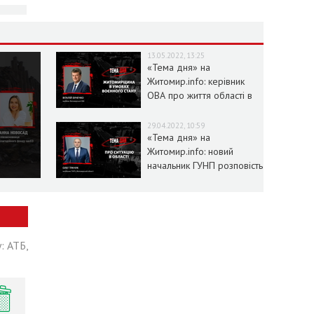
13.05.2022, 13:25
«Тема дня» на
Житомир.info: керівник
ОВА про життя області в
умовах воєнного стану
29.04.2022, 10:59
«Тема дня» на
Житомир.info: новий
начальник ГУНП розповість
про ситуацію в області
: АТБ,