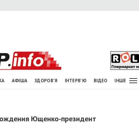
КА
АФІША
ЗДОРОВ'Я
ІНТЕРВ'Ю
ВІДЕО
ІНШЕ
 рождения Ющенко-президент