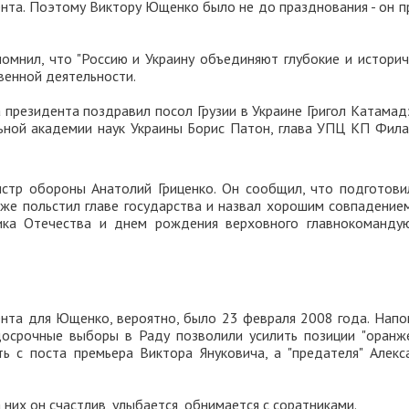
ента. Поэтому Виктору Ющенко было не до празднования - он п
мнил, что "Россию и Украину объединяют глубокие и историч
венной деятельности.
президента поздравил посол Грузии в Украине Григол Катамадз
ьной академии наук Украины Борис Патон, глава УПЦ КП Фила
стр обороны Анатолий Гриценко. Он сообщил, что подготови
кже польстил главе государства и назвал хорошим совпадением
ика Отечества и днем рождения верховного главнокоманду
нта для Ющенко, вероятно, было 23 февраля 2008 года. Напо
срочные выборы в Раду позволили усилить позиции "оранже
 с поста премьера Виктора Януковича, а "предателя" Алекс
их он счастлив, улыбается, обнимается с соратниками.