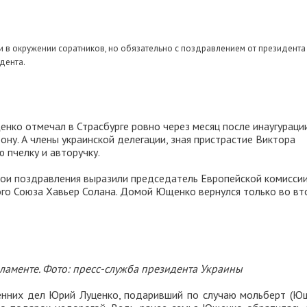
и в окружении соратников, но обязательно с поздравлением от президента
дента.
нко отмечал в Страсбурге ровно через месяц после инаугурации
ну. А члены украинской делегации, зная пристрастие Виктора
 пчелку и авторучку.
вои поздравления выразили председатель Европейской комисси
ого Союза Хавьер Солана. Домой Ющенко вернулся только во вт
ламенте. Фото: пресс-служба президента Украины
нних дел Юрий Луценко, подаривший по случаю мольберт (Ю