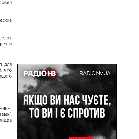
ровел
еские
е, от
рет и
л для
, что
ющего
мним,
вых",
андра