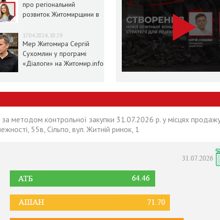
про регіональний
розвиток Житомирщини в
умовах воєнного стану
17.04.2024, 10:29
Мер Житомира Сергій
Сухомлин у програмі
«Діалоги» на Житомир.info
 за методом контрольної закупки 31.07.2026 р. у місцях продажу
лежності, 55в, Сільпо, вул. Житній ринок, 1