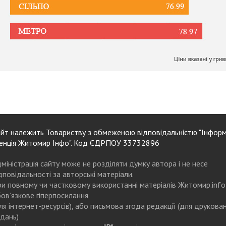
йт належить Товариству з обмеженою відповідальністю "Інформ
енція Житомир Інфо". Код ЄДРПОУ 33732896
міністрація сайту може не розділяти думку автора і не несе
дповідальності за авторські матеріали.
и повному чи частковому використанні матеріалів Житомир.info
ов’язкове гіперпосилання
ля інтернет-ресурсів), або письмова згода редакції (для друкова
дань)