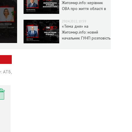
Житомир.info: керівник
ОВА про життя області в
умовах воєнного стану
29.04.2022, 10:59
«Тема дня» на
Житомир.info: новий
начальник ГУНП розповість
про ситуацію в області
: АТБ,