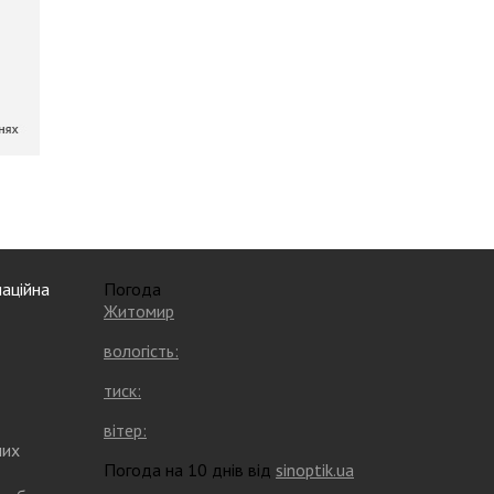
аційна
Погода
Житомир
вологість:
тиск:
вітер:
них
Погода на 10 днів від
sinoptik.ua