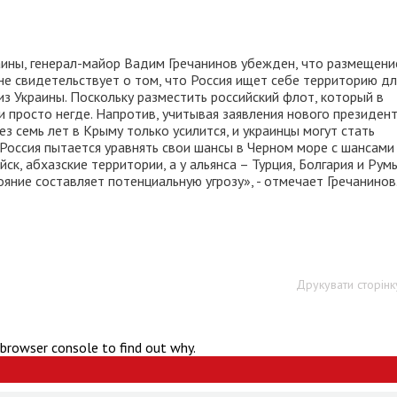
аины, генерал-майор Вадим Гречанинов убежден, что размещени
не свидетельствует о том, что Россия ищет себе территорию дл
з Украины. Поскольку разместить российский флот, который в
и просто негде. Напротив, учитывая заявления нового президен
з семь лет в Крыму только усилится, и украинцы могут стать
оссия пытается уравнять свои шансы в Черном море с шансами
ск, абхазские территории, а у альянса – Турция, Болгария и Рум
ние составляет потенциальную угрозу», - отмечает Гречанинов
Друкувати сторінк
 browser console to find out why.