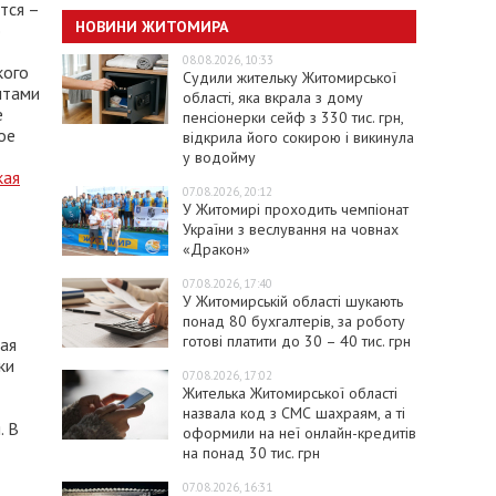
тся –
НОВИНИ ЖИТОМИРА
о
08.08.2026, 10:33
кого
Судили жительку Житомирської
нтами
області, яка вкрала з дому
е
пенсіонерки сейф з 330 тис. грн,
ое
відкрила його сокирою і викинула
у водойму
кая
07.08.2026, 20:12
У Житомирі проходить чемпіонат
України з веслування на човнах
«Дракон»
07.08.2026, 17:40
У Житомирській області шукають
понад 80 бухгалтерів, за роботу
готові платити до 30 – 40 тис. грн
ая
ки
07.08.2026, 17:02
Жителька Житомирської області
назвала код з СМС шахраям, а ті
. В
оформили на неї онлайн-кредитів
на понад 30 тис. грн
07.08.2026, 16:31