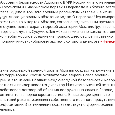
 обороны и безопасности Абхазии с ВМФ России ничего не меняе
в Сухумском и Очамчирском портах. О переводе в Абхазию всег
перт: «Дело в том, что военным российским катерам – а их не
 будут дислоцированы в абхазских водах. О переводе Черноморс
 отметил, что в портах Абхазии, согласно подписанным президе
е осуществляют охрану морской акватории Абхазии. Грузия ее н
оторые следуют в Сухуми. «Для Абхазии жизненно важно торгов
жно, чтобы морское соединение происходило беспрепятственно.
пограничников», - объяснил эксперт, которого цитирует
«Немец
ение российской военной базы в Абхазии создаст напряжение в
их территориях, Россия окончательно закрепит свое военно-
рии, а это изменит баланс международной безопасности, котор
 частности, придерживается директор Института внешней полити
ы действовал договор об обычных вооруженных силах в Европе,
онтиненте и в черноморском регионе. В настоящее время этот
аристский реванш усилением собственного военного присутствия
конфронтации. Эта тенденция свидетельствует о формировании
репелица.