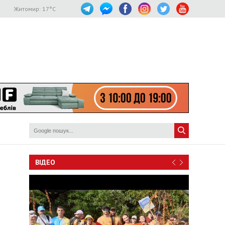
Житомир:
17
°C
ВІДЕО