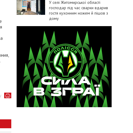
У селі Житомирської області
господар під час сварки вдарив
гостя кухонним ножем й пішов з
дому
е
я
та
ыния,
.
у