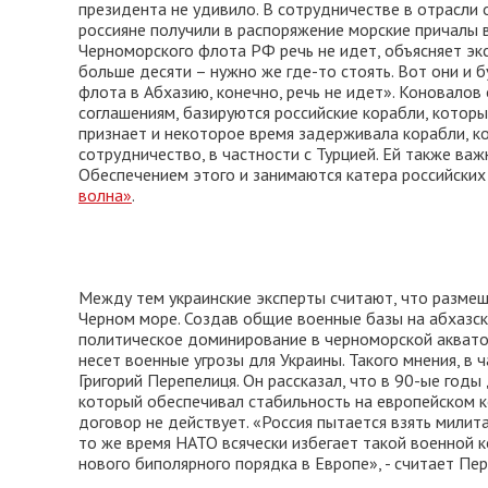
президента не удивило. В сотрудничестве в отрасли
россияне получили в распоряжение морские причалы 
Черноморского флота РФ речь не идет, объясняет экс
больше десяти – нужно же где-то стоять. Вот они и
флота в Абхазию, конечно, речь не идет». Коновалов
соглашениям, базируются российские корабли, которы
признает и некоторое время задерживала корабли, к
сотрудничество, в частности с Турцией. Ей также ва
Обеспечением этого и занимаются катера российских 
волна»
.
Между тем украинские эксперты считают, что размещ
Черном море. Создав общие военные базы на абхазск
политическое доминирование в черноморской аквато
несет военные угрозы для Украины. Такого мнения, в
Григорий Перепелиця. Он рассказал, что в 90-ые год
который обеспечивал стабильность на европейском к
договор не действует. «Россия пытается взять милит
то же время НАТО всячески избегает такой военной 
нового биполярного порядка в Европе», - считает Пе