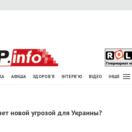
КА
АФІША
ЗДОРОВ'Я
ІНТЕРВ'Ю
ВІДЕО
ІНШЕ
ет новой угрозой для Украины?