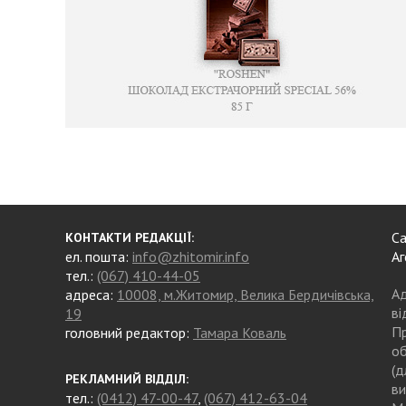
Са
КОНТАКТИ РЕДАКЦІЇ:
ел. пошта:
info@zhitomir.info
Аг
тел.:
(067) 410-44-05
Ад
адреса:
10008, м.Житомир, Велика Бердичівська,
ві
19
Пр
головний редактор:
Тамара Коваль
об
(д
РЕКЛАМНИЙ ВІДДІЛ:
ви
тел.:
(0412) 47-00-47
,
(067) 412-63-04