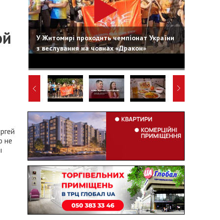
ой
У Житомирі проходить чемпіонат України
з веслування на човнах «Дракон»
ргей
ю не
ы