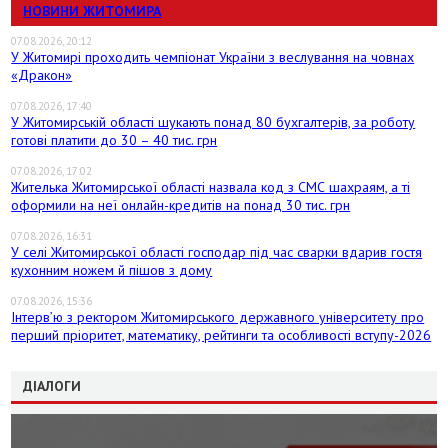
НОВИНИ ЖИТОМИРА
07.08.2026, 20:12
У Житомирі проходить чемпіонат України з веслування на човнах
«Дракон»
07.08.2026, 17:40
У Житомирській області шукають понад 80 бухгалтерів, за роботу
готові платити до 30 – 40 тис. грн
07.08.2026, 17:02
Жителька Житомирської області назвала код з СМС шахраям, а ті
оформили на неї онлайн-кредитів на понад 30 тис. грн
07.08.2026, 16:31
У селі Житомирської області господар під час сварки вдарив гостя
кухонним ножем й пішов з дому
07.08.2026, 15:36
Інтерв’ю з ректором Житомирського державного університету про
перший пріоритет, математику, рейтинги та особливості вступу-2026
ДІАЛОГИ