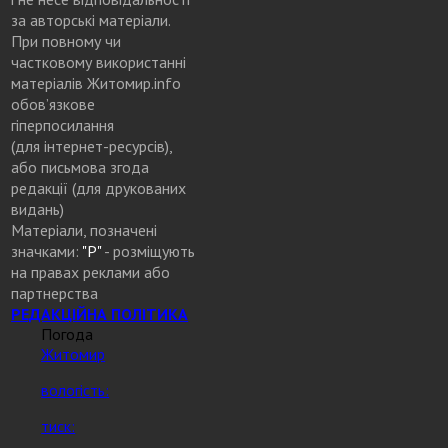
за авторські матеріали.
При повному чи
частковому використанні
матеріалів Житомир.info
обов’язкове
гіперпосилання
(для інтернет-ресурсів),
або письмова згода
редакції (для друкованих
видань)
Матеріали, позначені
значками:
"Р"
- розміщують
на правах реклами або
партнерства
РЕДАКЦІЙНА ПОЛІТИКА
Погода
Житомир
вологість:
тиск: