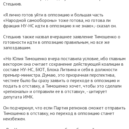
Стецькив.
«Я лично готов уйти в оппозицию и большая часть
«Народной самообороны» тоже готова, но готова ли
фракция НУ-НС идти в оппозицию я не знаю»,- сказал он.
Стецькив также назвал вчерашнее заявление Тимошенко о
готовности идти в оппозицию правильным, но все же
запоздавшим.
«Но Юлия Тимошенко вчера поставила условие, ибо главным
вектором она считает сохранение действующей коалиции в
составе НУ-НС, БЮТ, Блока Литвина и себя в должности
премьер-министра. Думаю, это призрачная перспектива,
честнее было бы сразу заявить о переходе в оппозицию и
подать в отставку, а Тимошенко хочет, чтобы это сделали
«регионалы» и отправили ее в отставку», - цитирует
депутата ИМК.
Он подчеркнул, что если Партия регионов сможет отправить
Тимошенко в отставку, но переход в оппозицию станет
неизбежен.