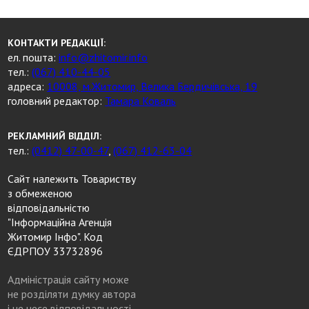
КОНТАКТИ РЕДАКЦІЇ:
ел. пошта:
info@zhitomir.info
тел.:
(067) 410-44-05
адреса:
10008, м.Житомир, Велика Бердичівська, 19
головний редактор:
Тамара Коваль
РЕКЛАМНИЙ ВІДДІЛ:
тел.:
(0412) 47-00-47
,
(067) 412-63-04
Сайт належить Товариству
з обмеженою
відповідальністю
"Інформаційна Агенція
Житомир Інфо". Код
ЄДРПОУ 33732896
Адміністрація сайту може
не розділяти думку автора
і не несе відповідальності