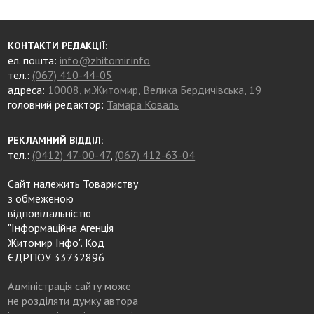
КОНТАКТИ РЕДАКЦІЇ:
ел. пошта:
info@zhitomir.info
тел.:
(067) 410-44-05
адреса:
10008, м.Житомир, Велика Бердичівська, 19
головний редактор:
Тамара Коваль
РЕКЛАМНИЙ ВІДДІЛ:
тел.:
(0412) 47-00-47
,
(067) 412-63-04
Сайт належить Товариству
з обмеженою
відповідальністю
"Інформаційна Агенція
Житомир Інфо". Код
ЄДРПОУ 33732896
Адміністрація сайту може
не розділяти думку автора