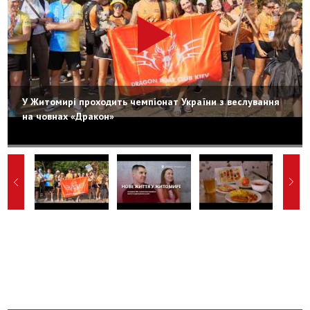
У Житомирі проходить чемпіонат України з веслування
на човнах «Дракон»