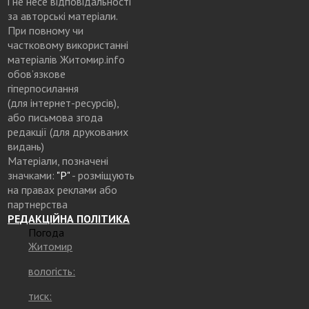
і не несе відповідальності
за авторські матеріали.
При повному чи
частковому використанні
матеріалів Житомир.info
обов’язкове
гіперпосилання
(для інтернет-ресурсів),
або письмова згода
редакції (для друкованих
видань)
Матеріали, позначені
значками:
"Р"
- розміщують
на правах реклами або
партнерства
РЕДАКЦІЙНА ПОЛІТИКА
Погода
Житомир
вологість:
тиск: