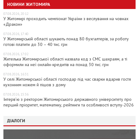
НОВИНИ ЖИТОМИРА
07.08.2026, 20:12
У Житомирі проходить чемпіонат України з веслування на човнах
«Дракон»
07.08.2026, 17:40
У Житомирській області шукають понад 80 бухгалтерів, за роботу
готові платити до 30 – 40 тис. грн
07.08.2026, 17:02
Жителька Житомирської області назвала код з СМС шахраям, а ті
оформили на неї онлайн-кредитів на понад 30 тис. грн
07.08.2026, 16:31
У селі Житомирської області господар під час сварки вдарив гостя
кухонним ножем й пішов з дому
07.08.2026, 15:36
Інтерв’ю з ректором Житомирського державного університету про
перший пріоритет, математику, рейтинги та особливості вступу-2026
ДІАЛОГИ