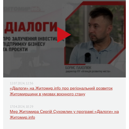
12.07.2024, 12:36
«Діалоги» на Житомир.info про регіональний розвиток
Житомирщини в умовах воєнного стану
17.04.2024, 10:29
Мер Житомира Сергій Сухомлин у програмі «Діалоги» на
Житомир.info