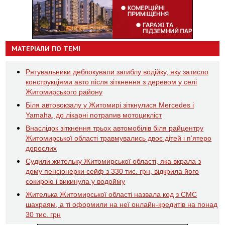
МАТЕРІАЛИ ПО ТЕМІ
Рятувальники деблокували загиблу водійку, яку затисло
конструкціями авто після зіткнення з деревом у селі
Житомирського району
Біля автовокзалу у Житомирі зіткнулися Mercedes і
Yamaha, до лікарні потрапив мотоцикліст
Внаслідок зіткнення трьох автомобілів біля райцентру
Житомирської області травмувались двоє дітей і пʼятеро
дорослих
Судили жительку Житомирської області, яка вкрала з
дому пенсіонерки сейф з 330 тис. грн, відкрила його
сокирою і викинула у водойму
Жителька Житомирської області назвала код з СМС
шахраям, а ті оформили на неї онлайн-кредитів на понад
30 тис. грн