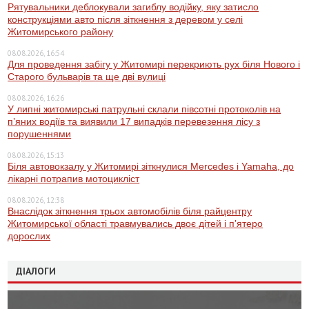
Рятувальники деблокували загиблу водійку, яку затисло
конструкціями авто після зіткнення з деревом у селі
Житомирського району
08.08.2026, 16:54
Для проведення забігу у Житомирі перекриють рух біля Нового і
Старого бульварів та ще дві вулиці
08.08.2026, 16:26
У липні житомирські патрульні склали півсотні протоколів на
пʼяних водіїв та виявили 17 випадків перевезення лісу з
порушеннями
08.08.2026, 15:13
Біля автовокзалу у Житомирі зіткнулися Mercedes і Yamaha, до
лікарні потрапив мотоцикліст
08.08.2026, 12:38
Внаслідок зіткнення трьох автомобілів біля райцентру
Житомирської області травмувались двоє дітей і пʼятеро
дорослих
ДІАЛОГИ