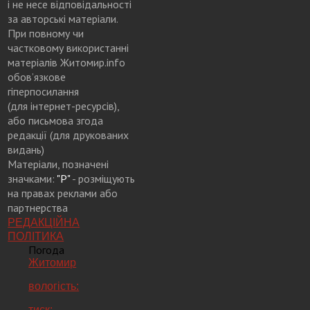
і не несе відповідальності
за авторські матеріали.
При повному чи
частковому використанні
матеріалів Житомир.info
обов’язкове
гіперпосилання
(для інтернет-ресурсів),
або письмова згода
редакції (для друкованих
видань)
Матеріали, позначені
значками:
"Р"
- розміщують
на правах реклами або
партнерства
РЕДАКЦІЙНА
ПОЛІТИКА
Погода
Житомир
вологість:
тиск: