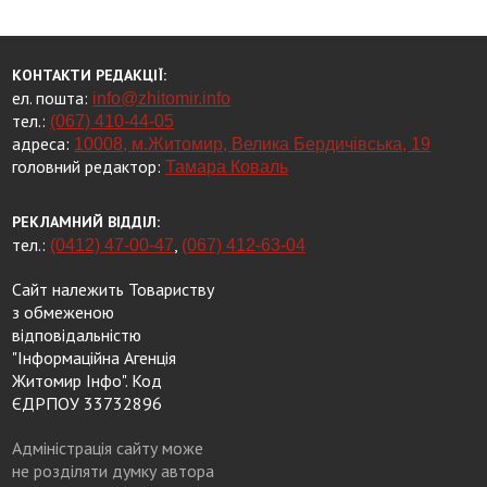
КОНТАКТИ РЕДАКЦІЇ:
ел. пошта:
info@zhitomir.info
тел.:
(067) 410-44-05
адреса:
10008, м.Житомир, Велика Бердичівська, 19
головний редактор:
Тамара Коваль
РЕКЛАМНИЙ ВІДДІЛ:
тел.:
,
(0412) 47-00-47
(067) 412-63-04
Сайт належить Товариству
з обмеженою
відповідальністю
"Інформаційна Агенція
Житомир Інфо". Код
ЄДРПОУ 33732896
Адміністрація сайту може
не розділяти думку автора