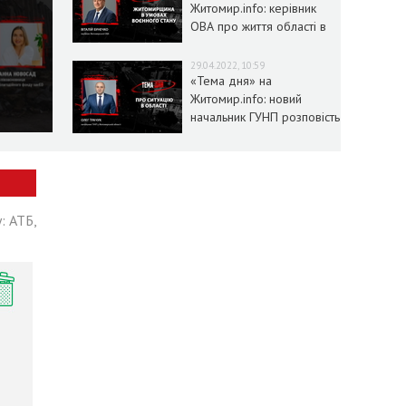
Житомир.info: керівник
ОВА про життя області в
умовах воєнного стану
29.04.2022, 10:59
«Тема дня» на
Житомир.info: новий
начальник ГУНП розповість
про ситуацію в області
: АТБ,