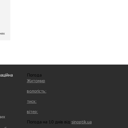
аційна
Погода
Житомир
вологість:
тиск:
вітер:
них
Погода на 10 днів від
sinoptik.ua