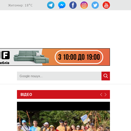
Житомир:
18
°C
ВІДЕО