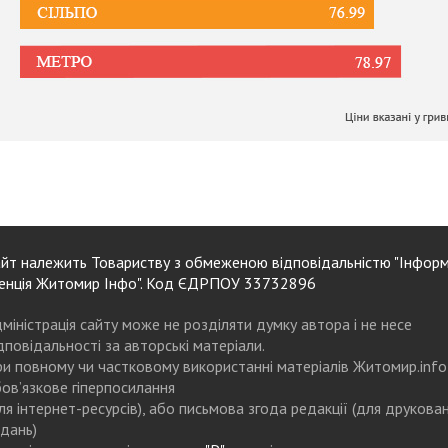
йт належить Товариству з обмеженою відповідальністю "Інформ
енція Житомир Інфо". Код ЄДРПОУ 33732896
міністрація сайту може не розділяти думку автора і не несе
дповідальності за авторські матеріали.
и повному чи частковому використанні матеріалів Житомир.info
ов’язкове гіперпосилання
ля інтернет-ресурсів), або письмова згода редакції (для друкова
дань)