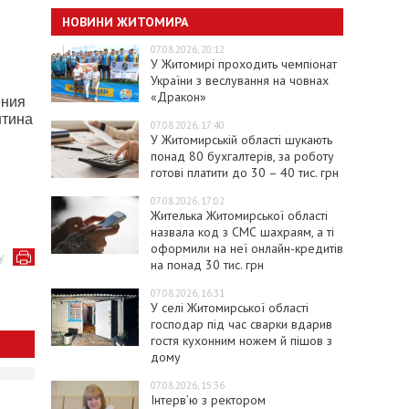
НОВИНИ ЖИТОМИРА
07.08.2026, 20:12
У Житомирі проходить чемпіонат
України з веслування на човнах
«Дракон»
ения
нтина
07.08.2026, 17:40
У Житомирській області шукають
понад 80 бухгалтерів, за роботу
готові платити до 30 – 40 тис. грн
07.08.2026, 17:02
Жителька Житомирської області
назвала код з СМС шахраям, а ті
оформили на неї онлайн-кредитів
у
на понад 30 тис. грн
07.08.2026, 16:31
У селі Житомирської області
господар під час сварки вдарив
гостя кухонним ножем й пішов з
дому
07.08.2026, 15:36
Інтерв’ю з ректором