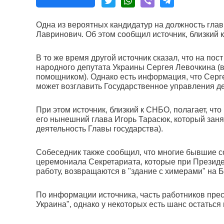
Одна из вероятных кандидатур на должность гла
Лавринович. Об этом сообщил источник, близкий 
В то же время другой источник сказал, что на по
народного депутата Украины Сергея Левочкина (
помощником). Однако есть информация, что Серге
может возглавить Государственное управления д
При этом источник, близкий к СНБО, полагает, чт
его нынешний глава Игорь Тарасюк, который заня
деятельность Главы государства).
Собеседник также сообщил, что многие бывшие с
церемониала Секретариата, которые при Презид
работу, возвращаются в "здание с химерами" на 
По информации источника, часть работников пре
Украина", однако у некоторых есть шанс остаться