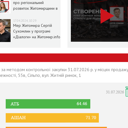
про регіональний
розвиток Житомирщини в
умовах воєнного стану
17.04.2024, 10:29
Мер Житомира Сергій
Сухомлин у програмі
«Діалоги» на Житомир.info
 за методом контрольної закупки 31.07.2026 р. у місцях продажу
лежності, 55в, Сільпо, вул. Житній ринок, 1