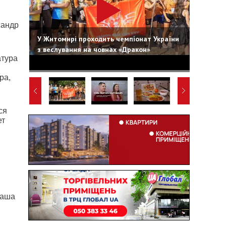
сандр
У Житомирі проходить чемпіонат України
з веслування на човнах «Дракон»
атура
ра,
ся
ет
Наша