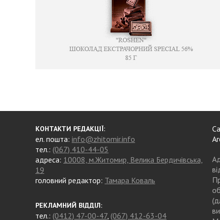
Са
КОНТАКТИ РЕДАКЦІЇ:
ел. пошта:
info@zhitomir.info
Аг
тел.:
(067) 410-44-05
Ад
адреса:
10008, м.Житомир, Велика Бердичівська,
ві
19
Пр
головний редактор:
Тамара Коваль
об
(д
РЕКЛАМНИЙ ВІДДІЛ:
ви
тел.:
(0412) 47-00-47
,
(067) 412-63-04