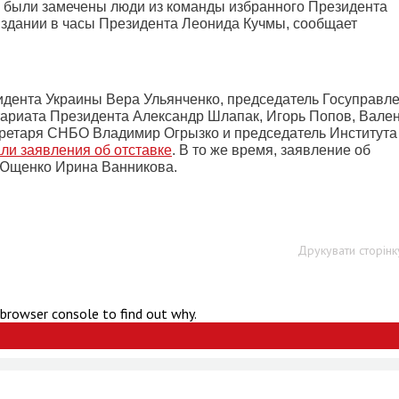
а были замечены люди из команды избранного Президента
м здании в часы Президента Леонида Кучмы, сообщает
дента Украины Вера Ульянченко, председатель Госуправл
тариата Президента Александр Шлапак, Игорь Попов, Вале
екретаря СНБО Владимир Огрызко и председатель Института
ли заявления об отставке
. В то же время, заявление об
 Ющенко Ирина Ванникова.
Друкувати сторінк
 browser console to find out why.