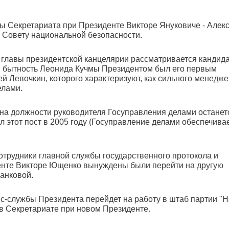
вы Секретариата при Президенте Викторе Януковиче - Алек
к Совету национальной безопасности.
ст главы президентской канцелярии рассматривается кандид
в бытность Леонида Кучмы Президентом был его первым
й Левочкин, которого характеризуют, как сильного менедже
елами.
о на должности руководителя Госуправления делами останет
л этот пост в 2005 году (Госуправление делами обеспечива
отрудники главной службы государственного протокола и
енте Викторе Ющенко вынуждены были перейти на другую
Банковой.
сс-службы Президента перейдет на работу в штаб партии "
 в Секретариате при новом Президенте.