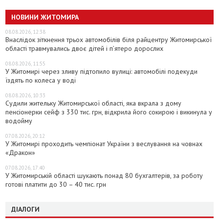
НОВИНИ ЖИТОМИРА
08.08.2026, 12:38
Внаслідок зіткнення трьох автомобілів біля райцентру Житомирської
області травмувались двоє дітей і пʼятеро дорослих
08.08.2026, 11:55
У Житомирі через зливу підтопило вулиці: автомобілі подекуди
їздять по колеса у воді
08.08.2026, 10:33
Судили жительку Житомирської області, яка вкрала з дому
пенсіонерки сейф з 330 тис. грн, відкрила його сокирою і викинула у
водойму
07.08.2026, 20:12
У Житомирі проходить чемпіонат України з веслування на човнах
«Дракон»
07.08.2026, 17:40
У Житомирській області шукають понад 80 бухгалтерів, за роботу
готові платити до 30 – 40 тис. грн
ДІАЛОГИ