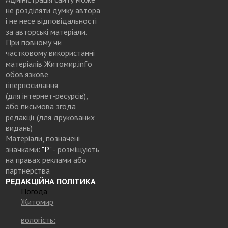
не розділяти думку автора
і не несе відповідальності
за авторські матеріали.
При повному чи
частковому використанні
матеріалів Житомир.info
обов’язкове
гіперпосилання
(для інтернет-ресурсів),
або письмова згода
редакції (для друкованих
видань)
Матеріали, позначені
значками:
"Р"
- розміщують
на правах реклами або
партнерства
РЕДАКЦІЙНА ПОЛІТИКА
Погода
Житомир
вологість: