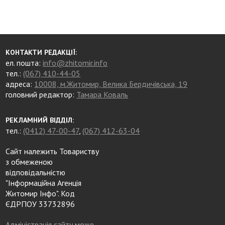
КОНТАКТИ РЕДАКЦІЇ:
ел. пошта:
info@zhitomir.info
тел.:
(067) 410-44-05
адреса:
10008, м.Житомир, Велика Бердичівська, 19
головний редактор:
Тамара Коваль
РЕКЛАМНИЙ ВІДДІЛ:
тел.:
(0412) 47-00-47
,
(067) 412-63-04
Сайт належить Товариству
з обмеженою
відповідальністю
"Інформаційна Агенція
Житомир Інфо". Код
ЄДРПОУ 33732896
Адміністрація сайту може