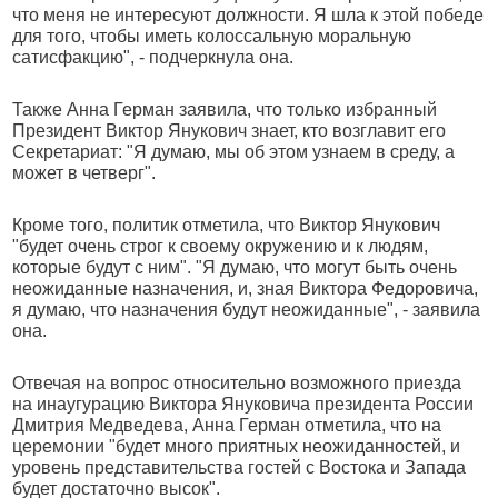
что меня не интересуют должности. Я шла к этой победе
для того, чтобы иметь колоссальную моральную
сатисфакцию", - подчеркнула она.
Также Анна Герман заявила, что только избранный
Президент Виктор Янукович знает, кто возглавит его
Секретариат: "Я думаю, мы об этом узнаем в среду, а
может в четверг".
Кроме того, политик отметила, что Виктор Янукович
"будет очень строг к своему окружению и к людям,
которые будут с ним". "Я думаю, что могут быть очень
неожиданные назначения, и, зная Виктора Федоровича,
я думаю, что назначения будут неожиданные", - заявила
она.
Отвечая на вопрос относительно возможного приезда
на инаугурацию Виктора Януковича президента России
Дмитрия Медведева, Анна Герман отметила, что на
церемонии "будет много приятных неожиданностей, и
уровень представительства гостей с Востока и Запада
будет достаточно высок".