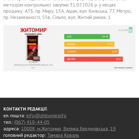
методом контрольної закупки 31.07.2026 р. у місцях
продажу: АТБ, пр. Миру, 15А, Ашан, вул. Київська, 77, Метро,
пр. Незалежності, 55в, Сільпо, вул. Житній ринок, 1
КОНТАКТИ РЕДАКЦІЇ:
ел. пошта:
info@zhitomir.info
тел.:
(067) 410-44-05
адреса:
10008, м.Житомир, Велика Бердичівська, 19
головний редактор:
Тамара Коваль