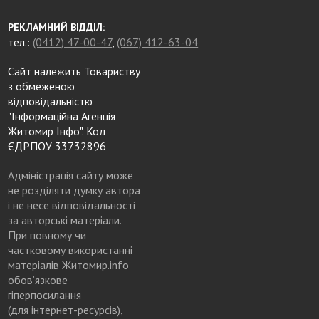
РЕКЛАМНИЙ ВІДДІЛ:
тел.:
(0412) 47-00-47
,
(067) 412-63-04
Сайт належить Товариству
з обмеженою
відповідальністю
"Інформаційна Агенція
Житомир Інфо". Код
ЄДРПОУ 33732896
Адміністрація сайту може
не розділяти думку автора
і не несе відповідальності
за авторські матеріали.
При повному чи
частковому використанні
матеріалів Житомир.info
обов’язкове
гіперпосилання
(для інтернет-ресурсів),