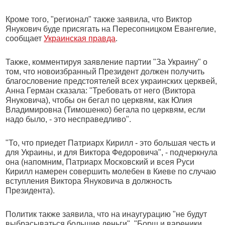
Кроме того, "регионал" также заявила, что Виктор
Янукович буде присягать на Пересопницком Евангелие,
сообщает
Украинская правда
.
Также, комментируя заявление партии "За Украину" о
том, что новоизбранный Президент должен получить
благословение предстоятелей всех украинских церквей,
Анна Герман сказала: "Требовать от него (Виктора
Януковича), чтобы он бегал по церквям, как Юлия
Владимировна (Тимошенко) бегала по церквям, если
надо было, - это несправедливо".
"То, что приедет Патриарх Кирилл - это большая честь и
для Украины, и для Виктора Федоровича", - подчеркнула
она (напомним, Патриарх Московский и всея Руси
Кирилл намерен совершить молебен в Киеве по случаю
вступления Виктора Януковича в должность
Президента).
Политик также заявила, что на инаугурацию "не будут
выбрасываться большие деньги". "Борщ и вареники,