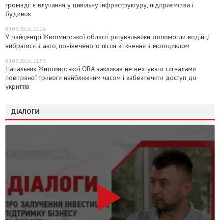
громаді: є влучання у цивільну інфраструктуру, підприємства і
будинок
08.08.2026, 22:06
У райцентрі Житомирської області рятувальники допомогли водійці
вибратися з авто, понівеченого після зіткнення з мотоциклом
08.08.2026, 21:53
Начальник Житомирської ОВА закликав не нехтувати сигналами
повітряної тривоги найближчим часом і забезпечити доступ до
укриттів
ДІАЛОГИ