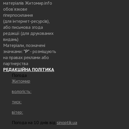
матеріалів Житомир.info
обов’язкове
гіперпосилання
(для інтернет-ресурсів),
або письмова згода
редакції (для друкованих
видань)
Матеріали, позначені
значками:
"Р"
- розміщують
на правах реклами або
партнерства
РЕДАКЦІЙНА ПОЛІТИКА
Погода
Житомир
вологість:
тиск:
вітер:
Погода на 10 днів від
sinoptik.ua