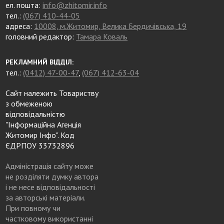
ел. пошта:
info@zhitomir.info
тел.:
(067) 410-44-05
адреса:
10008, м.Житомир, Велика Бердичівська, 19
головний редактор:
Тамара Коваль
РЕКЛАМНИЙ ВІДДІЛ:
тел.:
(0412) 47-00-47
,
(067) 412-63-04
Сайт належить Товариству
з обмеженою
відповідальністю
"Інформаційна Агенція
Житомир Інфо". Код
ЄДРПОУ 33732896
Адміністрація сайту може
не розділяти думку автора
і не несе відповідальності
за авторські матеріали.
При повному чи
частковому використанні