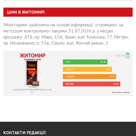
ЦІНИ В ЖИТОМИРІ
Моніторинг здійснено на основі інформації, отриманої за
методом контрольної закупки 31.07.2026 р. у місцях
продажу: АТБ, пр. Миру, 15А, Ашан, вул. Київська, 77, Метро,
пр. Незалежності, 55в, Сільпо, вул. Житній ринок, 1
КОНТАКТИ РЕДАКЦІЇ: