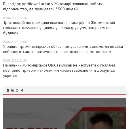
Внаслідок російської атаки у Житомирі зупинило роботу
підприємство, де працювали 3500 людей
09.08.2026, 10:16
Троє людей постраждали внаслідок атаки рф по Житомирській
громаді: є влучання у цивільну інфраструктуру, підприємства і
будинок
08.08.2026, 22:06
У райцентрі Житомирської області рятувальники допомогли водійці
вибратися з авто, понівеченого після зіткнення з мотоциклом
08.08.2026, 21:53
Начальник Житомирської ОВА закликав не нехтувати сигналами
повітряної тривоги найближчим часом і забезпечити доступ до
укриттів
ДІАЛОГИ