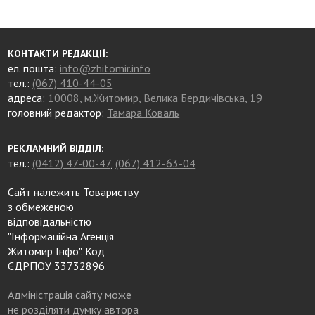
КОНТАКТИ РЕДАКЦІЇ:
ел. пошта:
info@zhitomir.info
тел.:
(067) 410-44-05
адреса:
10008, м.Житомир, Велика Бердичівська, 19
головний редактор:
Тамара Коваль
РЕКЛАМНИЙ ВІДДІЛ:
тел.:
(0412) 47-00-47
,
(067) 412-63-04
Сайт належить Товариству
з обмеженою
відповідальністю
"Інформаційна Агенція
Житомир Інфо". Код
ЄДРПОУ 33732896
Адміністрація сайту може
не розділяти думку автора