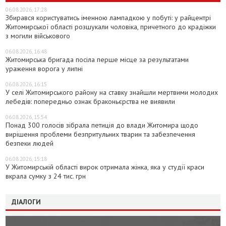
06.08.2026, 17:28
Збирався користуватись іменною лампадкою у побуті: у райцентрі
Житомирської області розшукали чоловіка, причетного до крадіжки
з могили військового
06.08.2026, 16:48
Житомирська бригада посіла перше місце за результатами
ураження ворога у липні
06.08.2026, 16:15
У селі Житомирського району на ставку знайшли мертвими молодих
лебедів: попередньо ознак браконьєрства не виявили
06.08.2026, 15:54
Понад 300 голосів зібрала петиція до влади Житомира щодо
вирішення проблеми безпритульних тварин та забезпечення
безпеки людей
06.08.2026, 15:18
У Житомирській області вирок отримала жінка, яка у студії краси
вкрала сумку з 24 тис. грн
ДІАЛОГИ