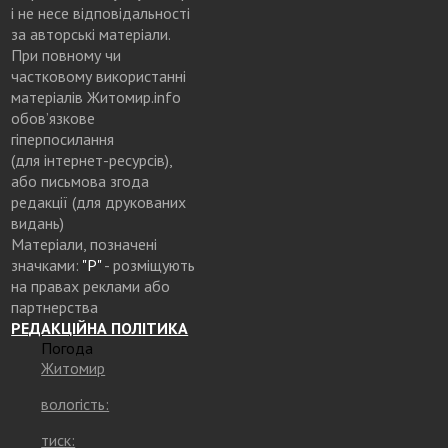
і не несе відповідальності
за авторські матеріали.
При повному чи
частковому використанні
матеріалів Житомир.info
обов’язкове
гіперпосилання
(для інтернет-ресурсів),
або письмова згода
редакції (для друкованих
видань)
Матеріали, позначені
значками:
"Р"
- розміщують
на правах реклами або
партнерства
РЕДАКЦІЙНА ПОЛІТИКА
Погода
Житомир
вологість:
тиск: