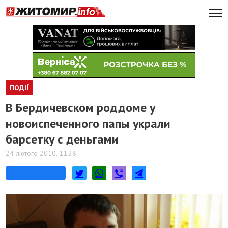
ПОДІЇ
В Бердичевском роддоме у
новоиспеченного папы украли
барсетку с деньгами
24 лютого 2010, 11:28