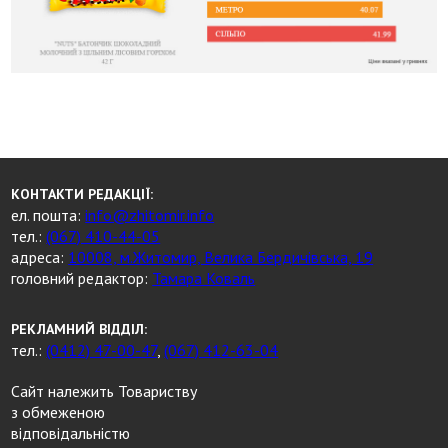
КОНТАКТИ РЕДАКЦІЇ:
ел. пошта:
info@zhitomir.info
тел.:
(067) 410-44-05
адреса:
10008, м.Житомир, Велика Бердичівська, 19
головний редактор:
Тамара Коваль
РЕКЛАМНИЙ ВІДДІЛ:
тел.:
(0412) 47-00-47
,
(067) 412-63-04
Сайт належить Товариству
з обмеженою
відповідальністю