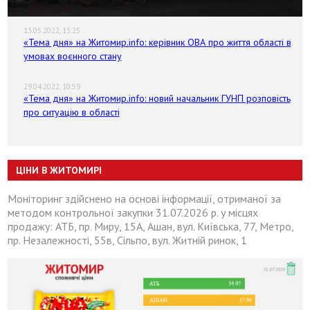
13.05.2022, 13:25
«Тема дня» на Житомир.info: керівник ОВА про життя області в
умовах воєнного стану
29.04.2022, 10:59
«Тема дня» на Житомир.info: новий начальник ГУНП розповість
про ситуацію в області
ЦІНИ В ЖИТОМИРІ
Моніторинг здійснено на основі інформації, отриманої за
методом контрольної закупки 31.07.2026 р. у місцях
продажу: АТБ, пр. Миру, 15А, Ашан, вул. Київська, 77, Метро,
пр. Незалежності, 55в, Сільпо, вул. Житній ринок, 1