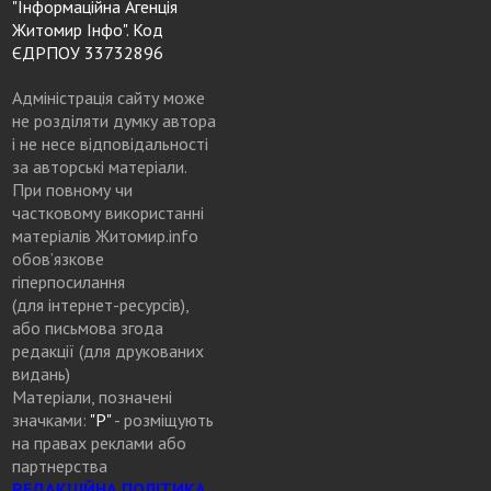
"Інформаційна Агенція
Житомир Інфо". Код
ЄДРПОУ 33732896
Адміністрація сайту може
не розділяти думку автора
і не несе відповідальності
за авторські матеріали.
При повному чи
частковому використанні
матеріалів Житомир.info
обов’язкове
гіперпосилання
(для інтернет-ресурсів),
або письмова згода
редакції (для друкованих
видань)
Матеріали, позначені
значками:
"Р"
- розміщують
на правах реклами або
партнерства
РЕДАКЦІЙНА ПОЛІТИКА