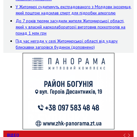
У Житомирі судитимуть екстрадованого з Молдови іноземця,
який поштою надсилав спирт для підробки алкоголю
До 7 років тюрми засудили жителя Житомирської області,
який у власній нарколабораторії виготовив психотропів на
понад 1 млн грн
Під час негоди у селі Житомирської області від удару
блискавки загорівся будинок (доповнено)
ВІДЕО