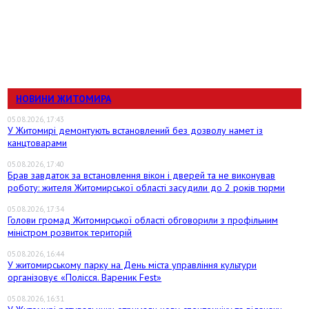
НОВИНИ ЖИТОМИРА
05.08.2026, 17:43
У Житомирі демонтують встановлений без дозволу намет із
канцтоварами
05.08.2026, 17:40
Брав завдаток за встановлення вікон і дверей та не виконував
роботу: жителя Житомирської області засудили до 2 років тюрми
05.08.2026, 17:34
Голови громад Житомирської області обговорили з профільним
міністром розвиток територій
05.08.2026, 16:44
У житомирському парку на День міста управління культури
організовує «Полісся. Вареник Fest»
05.08.2026, 16:31