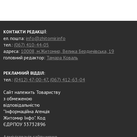
КОНТАКТИ РЕДАКЦІЇ:
ел. пошта:
info@zhitomir.info
тел.:
(067) 410-44-05
адреса:
10008, м.Житомир, Велика Бердичівська, 19
головний редактор:
Тамара Коваль
РЕКЛАМНИЙ ВІДДІЛ:
тел.:
(0412) 47-00-47
,
(067) 412-63-04
Сайт належить Товариству
з обмеженою
відповідальністю
"Інформаційна Агенція
Житомир Інфо". Код
ЄДРПОУ 33732896
Адміністрація сайту може