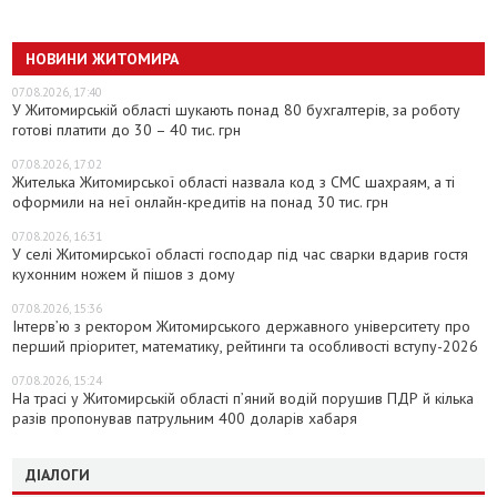
НОВИНИ ЖИТОМИРА
07.08.2026, 17:40
У Житомирській області шукають понад 80 бухгалтерів, за роботу
готові платити до 30 – 40 тис. грн
07.08.2026, 17:02
Жителька Житомирської області назвала код з СМС шахраям, а ті
оформили на неї онлайн-кредитів на понад 30 тис. грн
07.08.2026, 16:31
У селі Житомирської області господар під час сварки вдарив гостя
кухонним ножем й пішов з дому
07.08.2026, 15:36
Інтерв’ю з ректором Житомирського державного університету про
перший пріоритет, математику, рейтинги та особливості вступу-2026
07.08.2026, 15:24
На трасі у Житомирській області п’яний водій порушив ПДР й кілька
разів пропонував патрульним 400 доларів хабаря
ДІАЛОГИ