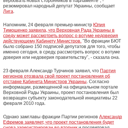
вербовать новых сторонников в парламенте", -
резюмировал народный депутат Украины, сообщает
Лига
.
Напомним, 24 февраля премьер-министр
Юлия
Тимошенко заявила, что Верховная Рада Украины в
среду может рассмотреть вопрос о вотуме недоверия
действующему Кабинету Министров.
"Во фракции БЮТ
было собрано 150 подписей депутатов для того, чтобы
именно сегодня, в среду, рассмотреть вопрос о вотуме
доверия или недоверия правительству", - сказала она.
23 февраля Александр Турчинов заявил, что
Партия
регионов отозвала свой проект постановления об
отставке Кабинета Министров Украины
. Согласно
информации, размещенной на официальном портале
Верховной Рады Украины, проект постановления был
возвращен субъекту законодательной инициативы 22
февраля 2010 года.
Однако замглавы фракции Партии регионов
Александр
Ефремов заявляет, что проект постановления будет
снова зарегистрирован во вторник
и посоветовал