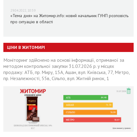
29.04.2022, 10:59
«Тема дня» на Житомир.info: новий начальник ГУНП розповість
про ситуацію в області
ЦІНИ В ЖИТОМИРІ
Моніторинг здійснено на основі інформації, отриманої за
методом контрольної закупки 31.07.2026 р. у місцях
продажу: АТБ, пр. Миру, 15А, Ашан, вул. Київська, 77, Метро,
пр. Незалежності, 55в, Сільпо, вул. Житній ринок, 1