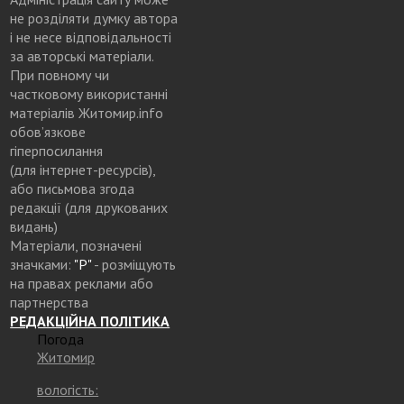
не розділяти думку автора
і не несе відповідальності
за авторські матеріали.
При повному чи
частковому використанні
матеріалів Житомир.info
обов’язкове
гіперпосилання
(для інтернет-ресурсів),
або письмова згода
редакції (для друкованих
видань)
Матеріали, позначені
значками:
"Р"
- розміщують
на правах реклами або
партнерства
РЕДАКЦІЙНА ПОЛІТИКА
Погода
Житомир
вологість: