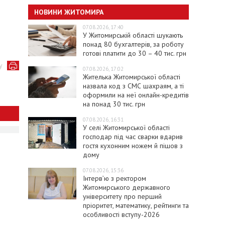
НОВИНИ ЖИТОМИРА
07.08.2026, 17:40
У Житомирській області шукають
понад 80 бухгалтерів, за роботу
готові платити до 30 – 40 тис. грн
у
07.08.2026, 17:02
Жителька Житомирської області
назвала код з СМС шахраям, а ті
оформили на неї онлайн-кредитів
на понад 30 тис. грн
07.08.2026, 16:31
У селі Житомирської області
господар під час сварки вдарив
гостя кухонним ножем й пішов з
дому
07.08.2026, 15:36
Інтерв’ю з ректором
Житомирського державного
університету про перший
пріоритет, математику, рейтинги та
особливості вступу-2026