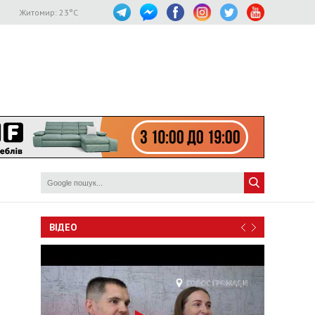
Житомир:
23
°C
ВІДЕО