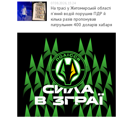
07.08.2026, 15:24
На трасі у Житомирській області
п’яний водій порушив ПДР й
кілька разів пропонував
патрульним 400 доларів хабаря