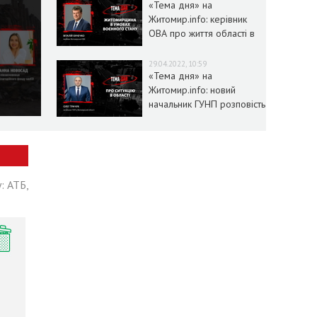
«Тема дня» на
Житомир.info: керівник
ОВА про життя області в
умовах воєнного стану
29.04.2022, 10:59
«Тема дня» на
Житомир.info: новий
начальник ГУНП розповість
про ситуацію в області
: АТБ,