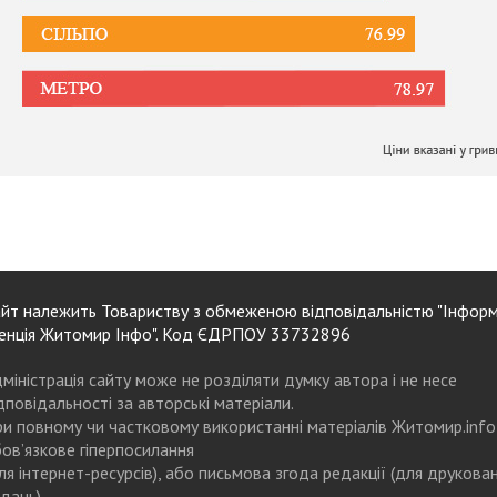
йт належить Товариству з обмеженою відповідальністю "Інформ
енція Житомир Інфо". Код ЄДРПОУ 33732896
міністрація сайту може не розділяти думку автора і не несе
дповідальності за авторські матеріали.
и повному чи частковому використанні матеріалів Житомир.info
ов’язкове гіперпосилання
ля інтернет-ресурсів), або письмова згода редакції (для друкова
дань)