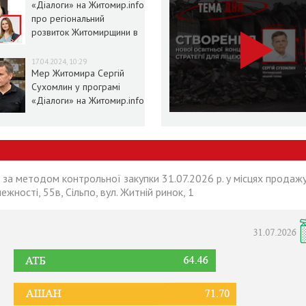
«Діалоги» на Житомир.info
про регіональний
розвиток Житомирщини в
умовах воєнного стану
17.04.2024, 10:29
Мер Житомира Сергій
Сухомлин у програмі
«Діалоги» на Житомир.info
 за методом контрольної закупки 31.07.2026 р. у місцях продажу
лежності, 55в, Сільпо, вул. Житній ринок, 1