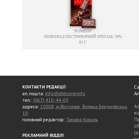
Са
КОНТАКТИ РЕДАКЦІЇ:
ел. пошта:
info@zhitomir.info
Аг
тел.:
(067) 410-44-05
Ад
адреса:
10008, м.Житомир, Велика Бердичівська,
ві
19
Пр
головний редактор:
Тамара Коваль
об
(д
РЕКЛАМНИЙ ВІДДІЛ:
ви