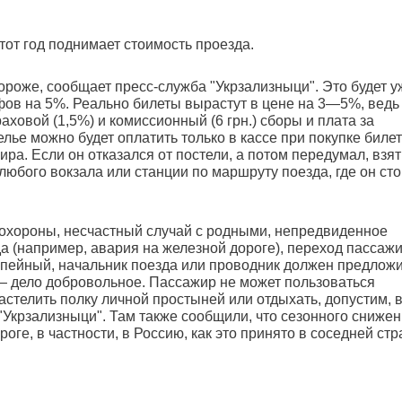
этот год поднимает стоимость проезда.
ороже, сообщает пресс-служба "Укрзализныци". Это будет у
ов на 5%. Реально билеты вырастут в цене на 3—5%, ведь 
аховой (1,5%) и комиссионный (6 грн.) сборы и плата за
елье можно будет оплатить только в кассе при покупке билет
ира. Если он отказался от постели, а потом передумал, взят
 любого вокзала или станции по маршруту поезда, где он сто
охороны, несчастный случай с родными, непредвиденное
 (например, авария на железной дороге), переход пассажи
 купейный, начальник поезда или проводник должен предлож
о — дело добровольное. Пассажир не может пользоваться
астелить полку личной простыней или отдыхать, допустим, 
"Укрзализныци". Там также сообщили, что сезонного сниже
ге, в частности, в Россию, как это принято в соседней стр