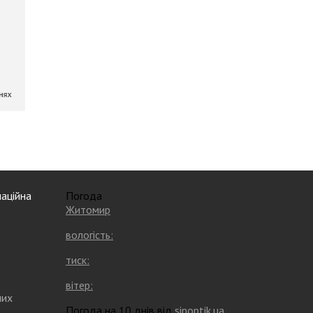
аційна
Погода
Житомир
вологість:
тиск:
вітер:
них
Погода на 10 днів від
sinoptik.ua