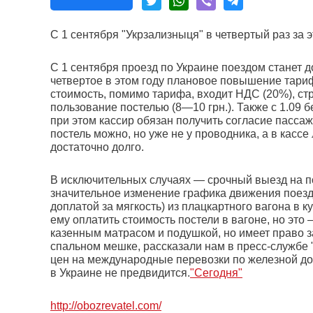
С 1 сентября "Укрзализныця" в четвертый раз за 
С 1 сентября проезд по Украине поездом станет д
четвертое в этом году плановое повышение тариф
стоимость, помимо тарифа, входит НДС (20%), стр
пользование постелью (8—10 грн.). Также с 1.09 б
при этом кассир обязан получить согласие пассаж
постель можно, но уже не у проводника, а в кассе
достаточно долго.
В исключительных случаях — срочный выезд на п
значительное изменение графика движения поезда
доплатой за мягкость) из плацкартного вагона в
ему оплатить стоимость постели в вагоне, но эт
казенным матрасом и подушкой, но имеет право з
спальном мешке, рассказали нам в пресс-службе 
цен на международные перевозки по железной доро
в Украине не предвидится.
"Сегодня"
http://obozrevatel.com/