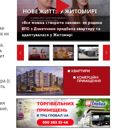
«Все можна створити заново»: як родина
же
ВПО з Донеччини придбала квартиру та
в их
адаптувалася у Житомирі
а,
ь
ит
ра (с
ить
в
ния
ане,