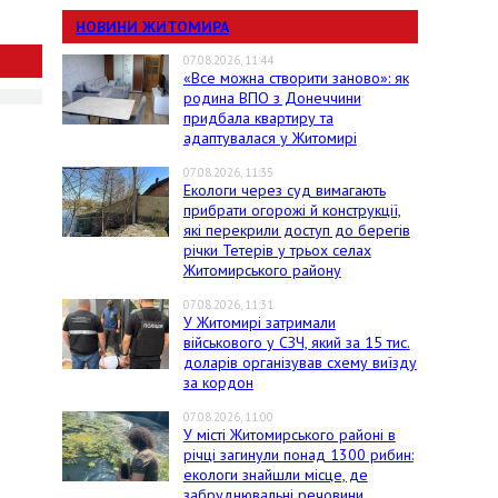
НОВИНИ ЖИТОМИРА
07.08.2026, 11:44
«Все можна створити заново»: як
родина ВПО з Донеччини
придбала квартиру та
адаптувалася у Житомирі
07.08.2026, 11:35
Екологи через суд вимагають
прибрати огорожі й конструкції,
які перекрили доступ до берегів
річки Тетерів у трьох селах
Житомирського району
07.08.2026, 11:31
У Житомирі затримали
військового у СЗЧ, який за 15 тис.
доларів організував схему виїзду
за кордон
07.08.2026, 11:00
У місті Житомирського районі в
річці загинули понад 1300 рибин:
екологи знайшли місце, де
забруднювальні речовини