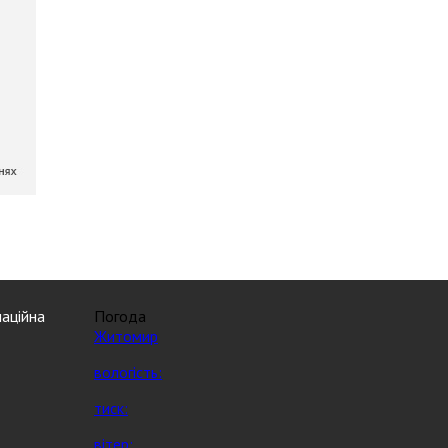
аційна
Погода
Житомир
вологість:
тиск:
вітер: