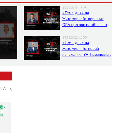
13.05.2022, 13:25
«Тема дня» на
Житомир.info: керівник
ОВА про життя області в
умовах воєнного стану
29.04.2022, 10:59
«Тема дня» на
Житомир.info: новий
начальник ГУНП розповість
про ситуацію в області
: АТБ,