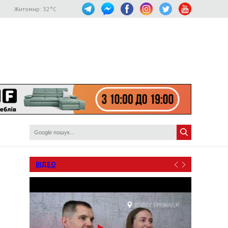
Житомир:
32
°C
ВІДЕО