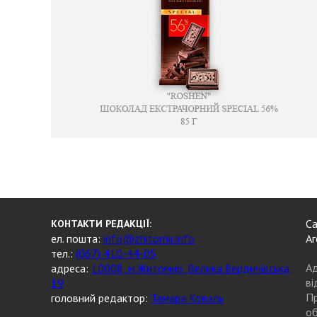
Са
КОНТАКТИ РЕДАКЦІЇ:
ел. пошта:
info@zhitomir.info
Аг
тел.:
(067) 410-44-05
Ад
адреса:
10008, м.Житомир, Велика Бердичівська,
ві
19
Пр
головний редактор:
Тамара Коваль
об