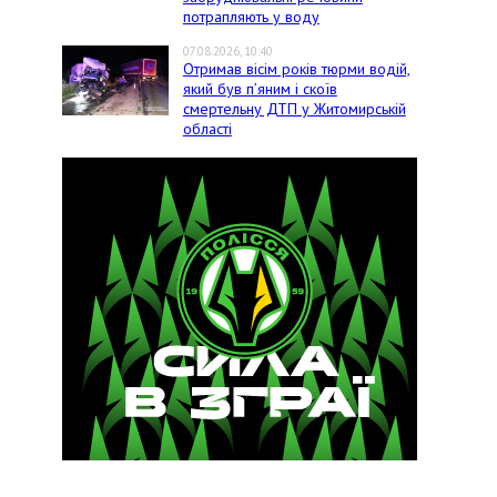
потрапляють у воду
07.08.2026, 10:40
Отримав вісім років тюрми водій,
який був п’яним і скоїв
смертельну ДТП у Житомирській
області