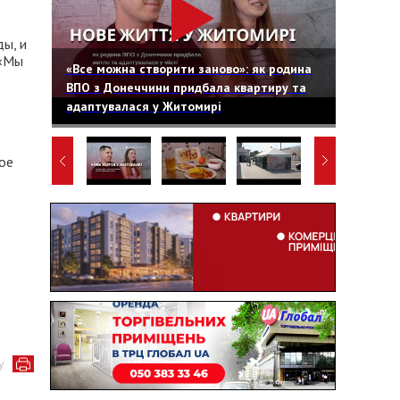
ы, и
 «Мы
«Все можна створити заново»: як родина
ВПО з Донеччини придбала квартиру та
адаптувалася у Житомирі
ое
у