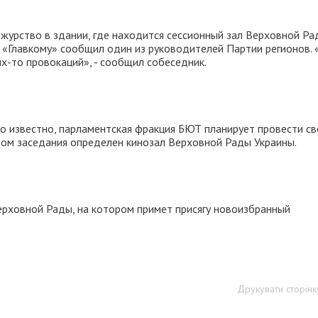
журство в здании, где находится сессионный зал Верховной Рад
м «Главкому» сообщил один из руководителей Партии регионов.
их-то провокаций», - сообщил собеседник.
о известно, парламентская фракция БЮТ планирует провести св
естом заседания определен кинозал Верховной Рады Украины.
ерховной Рады, на котором примет присягу новоизбранный
Друкувати сторінк