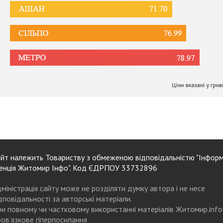
йт належить Товариству з обмеженою відповідальністю "Інформ
енція Житомир Інфо". Код ЄДРПОУ 33732896
міністрація сайту може не розділяти думку автора і не несе
дповідальності за авторські матеріали.
и повному чи частковому використанні матеріалів Житомир.info
ов’язкове гіперпосилання