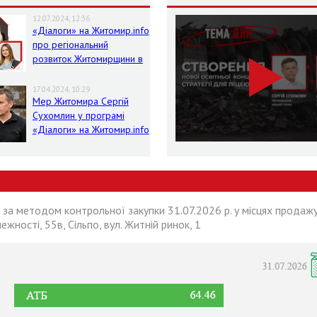
12.07.2024, 12:36
«Діалоги» на Житомир.info
про регіональний
розвиток Житомирщини в
умовах воєнного стану
17.04.2024, 10:29
Мер Житомира Сергій
Сухомлин у програмі
«Діалоги» на Житомир.info
 за методом контрольної закупки 31.07.2026 р. у місцях продажу
лежності, 55в, Сільпо, вул. Житній ринок, 1