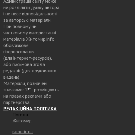
Адміністрація сайту може
не розділяти думку автора
і не несе відповідальності
за авторські матеріали.
При повному чи
частковому використанні
матеріалів Житомир.info
обов’язкове
гіперпосилання
(для інтернет-ресурсів),
або письмова згода
редакції (для друкованих
видань)
Матеріали, позначені
значками:
"Р"
- розміщують
на правах реклами або
партнерства
РЕДАКЦІЙНА ПОЛІТИКА
Погода
Житомир
вологість: