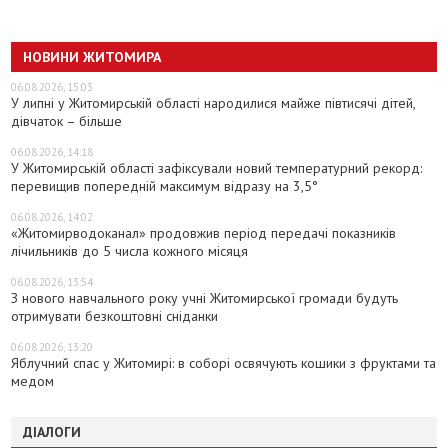
НОВИНИ ЖИТОМИРА
06.08.2026, 15:03
У липні у Житомирській області народилися майже півтисячі дітей,
дівчаток – більше
06.08.2026, 14:18
У Житомирській області зафіксували новий температурний рекорд:
перевищив попередній максимум відразу на 3,5°
06.08.2026, 14:02
«Житомирводоканал» продовжив період передачі показників
лічильників до 5 числа кожного місяця
06.08.2026, 13:54
З нового навчального року учні Житомирської громади будуть
отримувати безкоштовні сніданки
06.08.2026, 13:20
Яблучний спас у Житомирі: в соборі освячують кошики з фруктами та
медом
ДІАЛОГИ