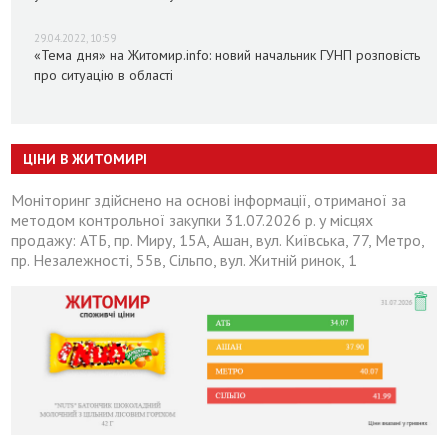
29.04.2022, 10:59
«Тема дня» на Житомир.info: новий начальник ГУНП розповість
про ситуацію в області
ЦІНИ В ЖИТОМИРІ
Моніторинг здійснено на основі інформації, отриманої за
методом контрольної закупки 31.07.2026 р. у місцях
продажу: АТБ, пр. Миру, 15А, Ашан, вул. Київська, 77, Метро,
пр. Незалежності, 55в, Сільпо, вул. Житній ринок, 1