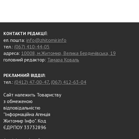
КОНТАКТИ РЕДАКЦІЇ:
ел. пошта:
info@zhitomir.info
тел.:
(067) 410-44-05
адреса:
10008, м.Житомир, Велика Бердичівська, 19
головний редактор:
Тамара Коваль
РЕКЛАМНИЙ ВІДДІЛ:
тел.:
(0412) 47-00-47
,
(067) 412-63-04
Сайт належить Товариству
з обмеженою
відповідальністю
"Інформаційна Агенція
Житомир Інфо". Код
ЄДРПОУ 33732896