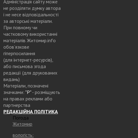
Адміністрація сайту може
не розділяти думку автора
і не несе відповідальності
за авторські матеріали.
При повному чи
частковому використанні
матеріалів Житомир.info
обов’язкове
гіперпосилання
(для інтернет-ресурсів),
або письмова згода
редакції (для друкованих
видань)
Матеріали, позначені
значками:
"Р"
- розміщують
на правах реклами або
партнерства
РЕДАКЦІЙНА ПОЛІТИКА
Погода
Житомир
вологість: