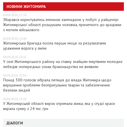
НОВИНИ ЖИТОМИРА
06.08.2026, 17:28
Збирався користуватись іменною лампадкою у побуті: у райцентрі
Житомирської області розшукали чоловіка, причетного до крадіжки
з могили військового
06.08.2026, 16:48
Житомирська бригада посіла перше місце за результатами
ураження ворога у липні
06.08.2026, 16:15
У селі Житомирського району на ставку знайшли мертвими молодих
лебедів: попередньо ознак браконьєрства не виявили
06.08.2026, 15:54
Понад 300 голосів зібрала петиція до влади Житомира щодо
вирішення проблеми безпритульних тварин та забезпечення
безпеки людей
06.08.2026, 15:18
У Житомирській області вирок отримала жінка, яка у студії краси
вкрала сумку з 24 тис. грн
ДІАЛОГИ