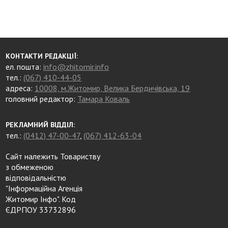
КОНТАКТИ РЕДАКЦІЇ:
ел. пошта:
info@zhitomir.info
тел.:
(067) 410-44-05
адреса:
10008, м.Житомир, Велика Бердичівська, 19
головний редактор:
Тамара Коваль
РЕКЛАМНИЙ ВІДДІЛ:
тел.:
(0412) 47-00-47
,
(067) 412-63-04
Сайт належить Товариству
з обмеженою
відповідальністю
"Інформаційна Агенція
Житомир Інфо". Код
ЄДРПОУ 33732896