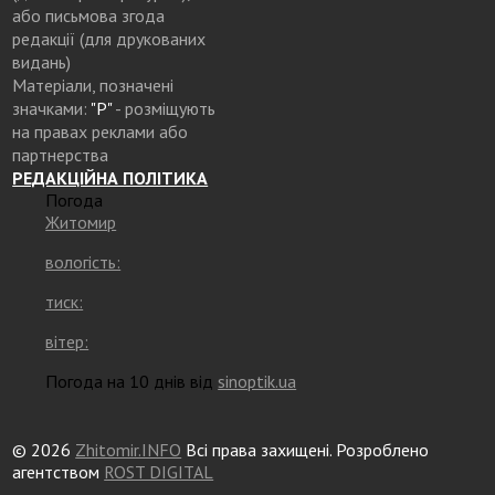
або письмова згода
редакції (для друкованих
видань)
Матеріали, позначені
значками:
"Р"
- розміщують
на правах реклами або
партнерства
РЕДАКЦІЙНА ПОЛІТИКА
Погода
Житомир
вологість:
тиск:
вітер:
Погода на 10 днів від
sinoptik.ua
© 2026
Zhitomir.INFO
Всі права захищені. Розроблено
агентством
ROST DIGITAL