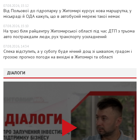
07.08.2026, 15:12
Від Польової до гідропарку у Житомирі курсує нова маршрутка, у
міськраді й ОДА кажуть, що в автобусній мережі такої немає
07.08.2026, 15:10
На трасі біля райцентру Житомирської області під час ДТП з трьома
авто постраждали люди, рух транспорту ускладнений
07.08.2026, 14:34
Спека відступить, а у суботу буде нічний дощ зі шквалом, градом і
грозою: прогноз погоди на вихідні в Житомирі та області
ДІАЛОГИ