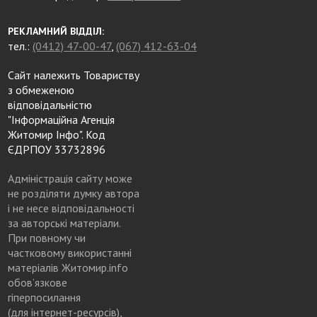
РЕКЛАМНИЙ ВІДДІЛ:
тел.:
(0412) 47-00-47
,
(067) 412-63-04
Сайт належить Товариству
з обмеженою
відповідальністю
"Інформаційна Агенція
Житомир Інфо". Код
ЄДРПОУ 33732896
Адміністрація сайту може
не розділяти думку автора
і не несе відповідальності
за авторські матеріали.
При повному чи
частковому використанні
матеріалів Житомир.info
обов’язкове
гіперпосилання
(для інтернет-ресурсів),