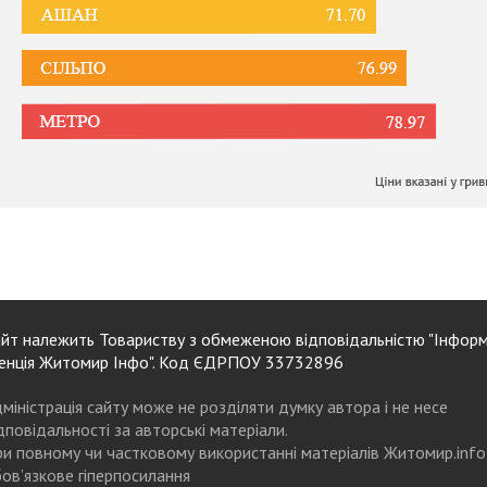
йт належить Товариству з обмеженою відповідальністю "Інформ
енція Житомир Інфо". Код ЄДРПОУ 33732896
міністрація сайту може не розділяти думку автора і не несе
дповідальності за авторські матеріали.
и повному чи частковому використанні матеріалів Житомир.info
ов’язкове гіперпосилання