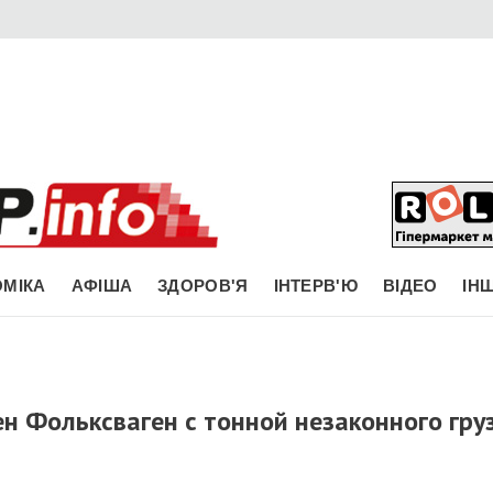
МІКА
АФІША
ЗДОРОВ'Я
ІНТЕРВ'Ю
ВІДЕО
ІН
н Фольксваген с тонной незаконного гру