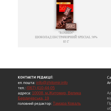
Са
КОНТАКТИ РЕДАКЦІЇ:
ел. пошта:
Аг
info@zhitomir.info
тел.:
(067) 410-44-05
Ад
адреса:
10008, м.Житомир, Велика
ві
Бердичівська, 19
Пр
головний редактор:
Тамара Коваль
об