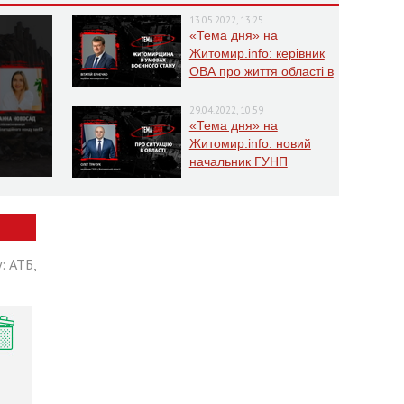
13.05.2022, 13:25
«Тема дня» на
Житомир.info: керівник
ОВА про життя області в
умовах воєнного стану
29.04.2022, 10:59
«Тема дня» на
Житомир.info: новий
начальник ГУНП
розповість про ситуацію
в області
: АТБ,