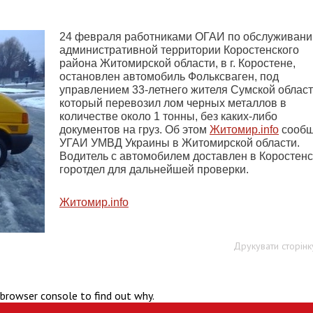
24 февраля работниками ОГАИ по обслуживан
административной территории Коростенского
района Житомирской области, в г. Коростене,
остановлен автомобиль Фольксваген, под
управлением 33-летнего жителя Сумской област
который перевозил лом черных металлов в
количестве около 1 тонны, без каких-либо
документов на груз. Об этом
Житомир.info
сооб
УГАИ УМВД Украины в Житомирской области.
Водитель с автомобилем доставлен в Коростен
горотдел для дальнейшей проверки.
Житомир.info
Друкувати сторінк
 browser console to find out why.