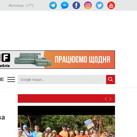
Житомир:
17
°C
ШЕ
ВІДЕО
за