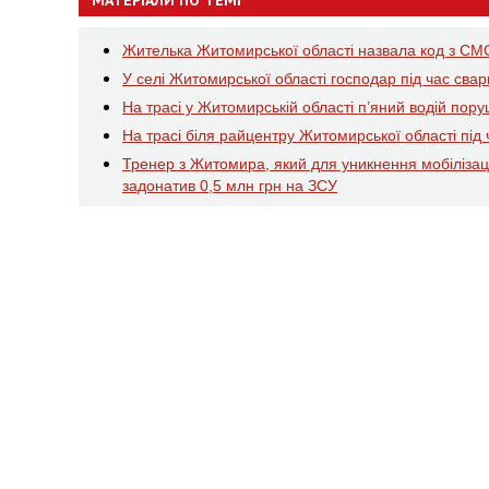
МАТЕРІАЛИ ПО ТЕМІ
Жителька Житомирської області назвала код з СМС
У селі Житомирської області господар під час сва
На трасі у Житомирській області п’яний водій пор
На трасі біля райцентру Житомирської області пі
Тренер з Житомира, який для уникнення мобілізаці
задонатив 0,5 млн грн на ЗСУ