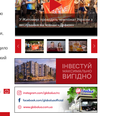
ию
У Житомирі проходить чемпіонат України з
веслування на човнах «Дракон»
и,
щило
ский
у