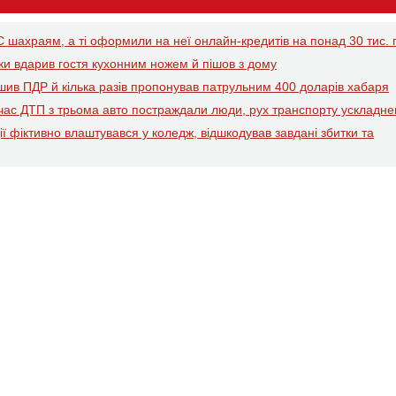
 шахраям, а ті оформили на неї онлайн-кредитів на понад 30 тис. 
рки вдарив гостя кухонним ножем й пішов з дому
ушив ПДР й кілька разів пропонував патрульним 400 доларів хабаря
д час ДТП з трьома авто постраждали люди, рух транспорту ускладн
ї фіктивно влаштувався у коледж, відшкодував завдані збитки та