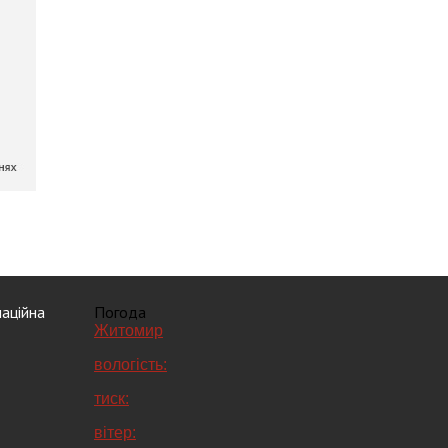
аційна
Погода
Житомир
вологість:
тиск:
вітер: