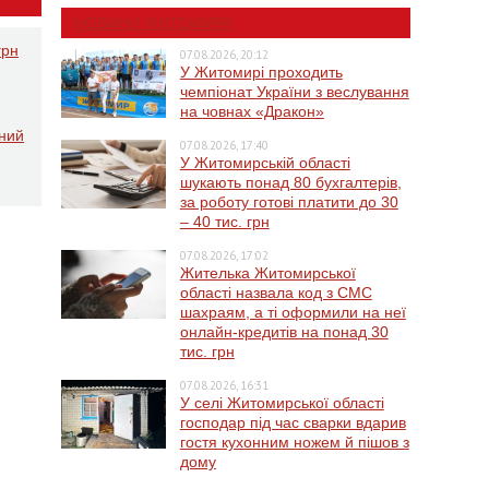
НОВИНИ ЖИТОМИРА
грн
07.08.2026, 20:12
У Житомирі проходить
чемпіонат України з веслування
на човнах «Дракон»
ений
07.08.2026, 17:40
У Житомирській області
шукають понад 80 бухгалтерів,
за роботу готові платити до 30
– 40 тис. грн
07.08.2026, 17:02
Жителька Житомирської
області назвала код з СМС
шахраям, а ті оформили на неї
онлайн-кредитів на понад 30
тис. грн
07.08.2026, 16:31
У селі Житомирської області
господар під час сварки вдарив
гостя кухонним ножем й пішов з
дому